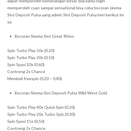
dapat memperoleh kemenangan besar. Bila kamu ingin
memperoleh cuan sampai sensational bisa coba bocoran skema
Slot Deposit Pulsa yang admin Slot Deposit Pulsa beri berikut ini
ya.
Bocoran Skema Slot Great Rhino
Spin Turbo Play 50x (0.20)
Spin Turbo Play 20x (0.50)
Spin Spasi 20x (0.60)
Contreng 2x Chance
Membeli freespin (0.20 – 0.80)
Bocoran Skema Slot Deposit Pulsa Wild West Gold
Spin Turbo Play 40x Quick Spin (0.20)
Spin Turbo Play 20x Turbo Spin (0.30)
Spin Spasi 15x (0.50)
Contreng 2x Chance