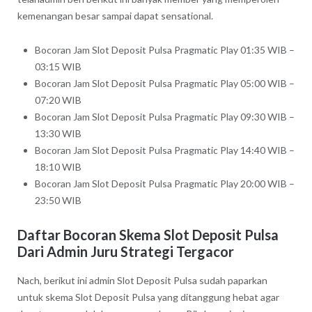
kemenangan besar sampai dapat sensational.
Bocoran Jam Slot Deposit Pulsa Pragmatic Play 01:35 WIB –
03:15 WIB
Bocoran Jam Slot Deposit Pulsa Pragmatic Play 05:00 WIB –
07:20 WIB
Bocoran Jam Slot Deposit Pulsa Pragmatic Play 09:30 WIB –
13:30 WIB
Bocoran Jam Slot Deposit Pulsa Pragmatic Play 14:40 WIB –
18:10 WIB
Bocoran Jam Slot Deposit Pulsa Pragmatic Play 20:00 WIB –
23:50 WIB
Daftar Bocoran Skema Slot Deposit Pulsa
Dari Admin Juru Strategi Tergacor
Nach, berikut ini admin Slot Deposit Pulsa sudah paparkan
untuk skema Slot Deposit Pulsa yang ditanggung hebat agar