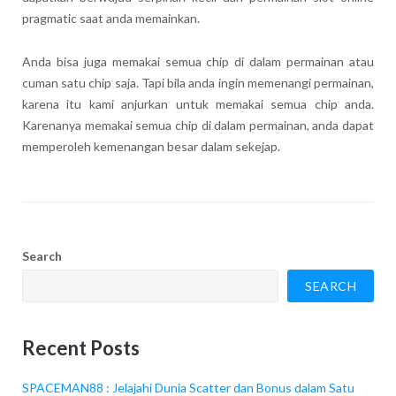
pragmatic saat anda memainkan.
Anda bisa juga memakai semua chip di dalam permainan atau
cuman satu chip saja. Tapi bila anda ingin memenangi permainan,
karena itu kami anjurkan untuk memakai semua chip anda.
Karenanya memakai semua chip di dalam permainan, anda dapat
memperoleh kemenangan besar dalam sekejap.
Search
SEARCH
Recent Posts
SPACEMAN88 : Jelajahi Dunia Scatter dan Bonus dalam Satu