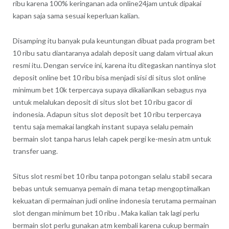
ribu karena 100% keringanan ada online24jam untuk dipakai
kapan saja sama sesuai keperluan kalian.
Disamping itu banyak pula keuntungan dibuat pada program bet
10 ribu satu diantaranya adalah deposit uang dalam virtual akun
resmi itu. Dengan service ini, karena itu ditegaskan nantinya slot
deposit online bet 10 ribu bisa menjadi sisi di situs slot online
minimum bet 10k terpercaya supaya dikalianlkan sebagus nya
untuk melalukan deposit di situs slot bet 10 ribu gacor di
indonesia. Adapun situs slot deposit bet 10 ribu terpercaya
tentu saja memakai langkah instant supaya selalu pemain
bermain slot tanpa harus lelah capek pergi ke-mesin atm untuk
transfer uang.
Situs slot resmi bet 10 ribu tanpa potongan selalu stabil secara
bebas untuk semuanya pemain di mana tetap mengoptimalkan
kekuatan di permainan judi online indonesia terutama permainan
slot dengan minimum bet 10 ribu . Maka kalian tak lagi perlu
bermain slot perlu gunakan atm kembali karena cukup bermain