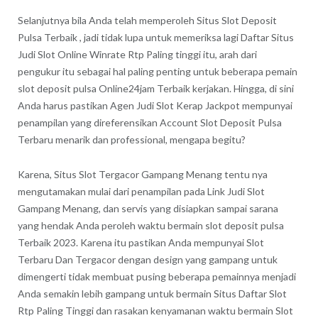
Selanjutnya bila Anda telah memperoleh Situs Slot Deposit
Pulsa Terbaik , jadi tidak lupa untuk memeriksa lagi Daftar Situs
Judi Slot Online Winrate Rtp Paling tinggi itu, arah dari
pengukur itu sebagai hal paling penting untuk beberapa pemain
slot deposit pulsa Online24jam Terbaik kerjakan. Hingga, di sini
Anda harus pastikan Agen Judi Slot Kerap Jackpot mempunyai
penampilan yang direferensikan Account Slot Deposit Pulsa
Terbaru menarik dan professional, mengapa begitu?
Karena, Situs Slot Tergacor Gampang Menang tentu nya
mengutamakan mulai dari penampilan pada Link Judi Slot
Gampang Menang, dan servis yang disiapkan sampai sarana
yang hendak Anda peroleh waktu bermain slot deposit pulsa
Terbaik 2023. Karena itu pastikan Anda mempunyai Slot
Terbaru Dan Tergacor dengan design yang gampang untuk
dimengerti tidak membuat pusing beberapa pemainnya menjadi
Anda semakin lebih gampang untuk bermain Situs Daftar Slot
Rtp Paling Tinggi dan rasakan kenyamanan waktu bermain Slot