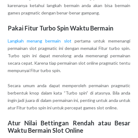
karenanya ketahui langkah bermain anda akan bisa bermain
games pragmatic dengan benar-benar gampang.
Pakai Fitur Turbo Spin Waktu Bermain
Langkah menang bermain slot
pertama untuk memenangi
permainan slot pragmatic ini dengan memakai Fitur turbo spin.
Turbo spin ini dapat menolong anda memenangi permainan
secara cepat. Karena tiap permainan slot online pragmatic tentu
mempunyai Fitur turbo spin.
Secara umum anda dapat memperoleh permainan pragmatic
berbentuk knop dalam kata “Turbo spin” di atasnya. Bila anda
ingin jadi juara di dalam permainan ini, penting untuk anda untuk
atur Fitur turbo spin ini untuk percepat games slot online.
Atur Nilai Bettingan Rendah atau Besar
Waktu Bermain Slot Online