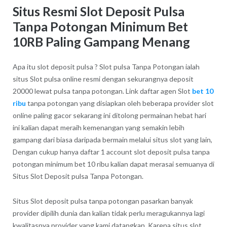
Situs Resmi Slot Deposit Pulsa
Tanpa Potongan Minimum Bet
10RB Paling Gampang Menang
Apa itu slot deposit pulsa ? Slot pulsa Tanpa Potongan ialah
situs Slot pulsa online resmi dengan sekurangnya deposit
20000 lewat pulsa tanpa potongan. Link daftar agen Slot
bet 10
ribu
tanpa potongan yang disiapkan oleh beberapa provider slot
online paling gacor sekarang ini ditolong permainan hebat hari
ini kalian dapat meraih kemenangan yang semakin lebih
gampang dari biasa daripada bermain melalui situs slot yang lain,
Dengan cukup hanya daftar 1 account slot deposit pulsa tanpa
potongan minimum bet 10 ribu kalian dapat merasai semuanya di
Situs Slot Deposit pulsa Tanpa Potongan.
Situs Slot deposit pulsa tanpa potongan pasarkan banyak
provider dipilih dunia dan kalian tidak perlu meragukannya lagi
kwalitasnya provider yang kami datangkan. Karena situs slot