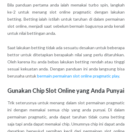
Bila panduan pertama anda ialah memakai turbo spin, langkah
ke-2 untuk menang slot online pragmatic dengan lakukan
betting. Betting ialah istilah untuk taruhan di dalam permainan
slot online, menjadi saat sebelum bermain bagusnya anda kenali
untuk nilai bettingan anda.
Saat lakukan betting tidak ada sesuatu desakan untuk beberapa
bettor untuk ditetapkan berapakah nilai yang perlu ditaruhkan.
Oleh karena itu anda bebas lakukan betting rendah atau tinggi
sesuai kekuatan anda. Dengan panduan ini anda langsung bisa
berusaha untuk
bermain permainan slot online pragmatic play
.
Gunakan Chip Slot Online yang Anda Punyai
Trik seterusnya untuk menang dalam slot permainan pragmatic
ini dengan memakai semua chip yang anda punyai. Di dalam
permainan pragmatic, anda dapat taruhan tidak cuma betting
saja tapi anda dapat memakai chip. Umumnya chip ini dapat anda
dapatkan berwujud serpihan kecil dari permainan slot online