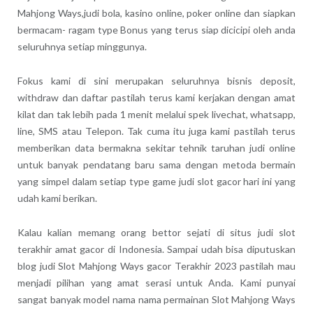
Mahjong Ways,judi bola, kasino online, poker online dan siapkan
bermacam- ragam type Bonus yang terus siap dicicipi oleh anda
seluruhnya setiap minggunya.
Fokus kami di sini merupakan seluruhnya bisnis deposit,
withdraw dan daftar pastilah terus kami kerjakan dengan amat
kilat dan tak lebih pada 1 menit melalui spek livechat, whatsapp,
line, SMS atau Telepon. Tak cuma itu juga kami pastilah terus
memberikan data bermakna sekitar tehnik taruhan judi online
untuk banyak pendatang baru sama dengan metoda bermain
yang simpel dalam setiap type game judi slot gacor hari ini yang
udah kami berikan.
Kalau kalian memang orang bettor sejati di situs judi slot
terakhir amat gacor di Indonesia. Sampai udah bisa diputuskan
blog judi Slot Mahjong Ways gacor Terakhir 2023 pastilah mau
menjadi pilihan yang amat serasi untuk Anda. Kami punyai
sangat banyak model nama nama permainan Slot Mahjong Ways