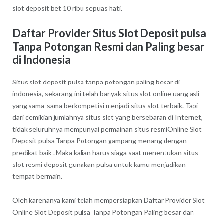
slot deposit bet 10 ribu sepuas hati.
Daftar Provider Situs Slot Deposit pulsa
Tanpa Potongan Resmi dan Paling besar
di Indonesia
Situs slot deposit pulsa tanpa potongan paling besar di
indonesia, sekarang ini telah banyak situs slot online uang asli
yang sama-sama berkompetisi menjadi situs slot terbaik. Tapi
dari demikian jumlahnya situs slot yang bersebaran di Internet,
tidak seluruhnya mempunyai permainan situs resmiOnline Slot
Deposit pulsa Tanpa Potongan gampang menang dengan
predikat baik . Maka kalian harus siaga saat menentukan situs
slot resmi deposit gunakan pulsa untuk kamu menjadikan
tempat bermain.
Oleh karenanya kami telah mempersiapkan Daftar Provider Slot
Online Slot Deposit pulsa Tanpa Potongan Paling besar dan