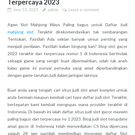
Terpercaya 2023
June 13, 2023
admin
Leave a comment
Agen Slot Mahjong Ways Paling bagus untuk Daftar Judi
mahjong slot
Terakhir direkomendasikan tak sembarangan
Tentukan. Pastilah Ada sekian banyak unsur penting yang
menjadi penilaian. Pastilah kalian bingung kan? blog slot gacor
2023 terakhir dan terpercaya nomor 1 di Indonesia bertindak
sebagai game yang sengit buat dipermainkan, udah tak aneh
kalau game ini punyai penyuka yang amat diperbandingkan
dengan game taruhan judi dalam jaringan lainnya.
Buat anda yang tengah cari situs judi slot amat komplet untuk
anda bermain maupun kembali cari type daftar judi slot Terakhir,
bertepatan kami kembali mengupas mana provider terakhir di
Indonesia. Di bawah ini ialah daftar situs judi slot gacor maxwin
paling bagus dan terpercaya no 1 2023. Blog judi slot terupdate
amat gacor di Indonesia telah menyediakan CS bisa dipercaya
sejauh 24 jam pastilah memberikan dorongan daftar Slot