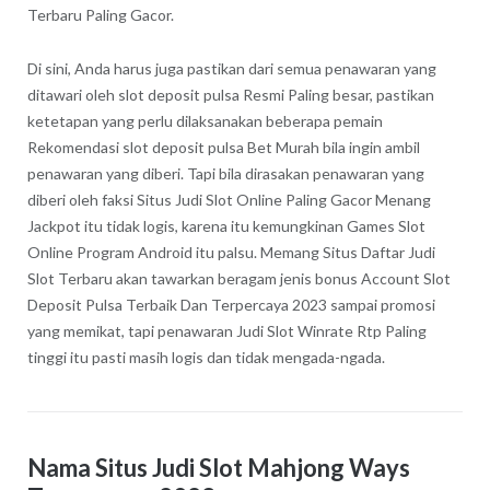
Terbaru Paling Gacor.
Di sini, Anda harus juga pastikan dari semua penawaran yang
ditawari oleh slot deposit pulsa Resmi Paling besar, pastikan
ketetapan yang perlu dilaksanakan beberapa pemain
Rekomendasi slot deposit pulsa Bet Murah bila ingin ambil
penawaran yang diberi. Tapi bila dirasakan penawaran yang
diberi oleh faksi Situs Judi Slot Online Paling Gacor Menang
Jackpot itu tidak logis, karena itu kemungkinan Games Slot
Online Program Android itu palsu. Memang Situs Daftar Judi
Slot Terbaru akan tawarkan beragam jenis bonus Account Slot
Deposit Pulsa Terbaik Dan Terpercaya 2023 sampai promosi
yang memikat, tapi penawaran Judi Slot Winrate Rtp Paling
tinggi itu pasti masih logis dan tidak mengada-ngada.
Nama Situs Judi Slot Mahjong Ways