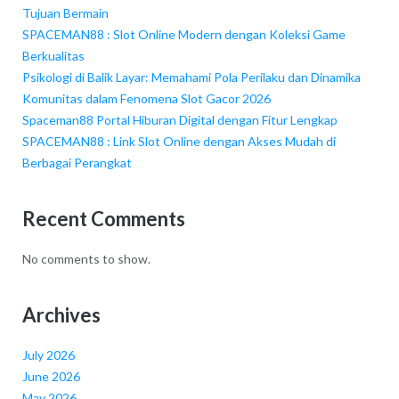
Tujuan Bermain
SPACEMAN88 : Slot Online Modern dengan Koleksi Game
Berkualitas
Psikologi di Balik Layar: Memahami Pola Perilaku dan Dinamika
Komunitas dalam Fenomena Slot Gacor 2026
Spaceman88 Portal Hiburan Digital dengan Fitur Lengkap
SPACEMAN88 : Link Slot Online dengan Akses Mudah di
Berbagai Perangkat
Recent Comments
No comments to show.
Archives
July 2026
June 2026
May 2026