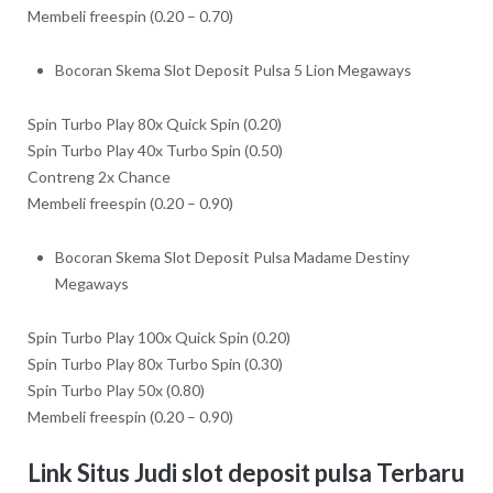
Membeli freespin (0.20 – 0.70)
Bocoran Skema Slot Deposit Pulsa 5 Lion Megaways
Spin Turbo Play 80x Quick Spin (0.20)
Spin Turbo Play 40x Turbo Spin (0.50)
Contreng 2x Chance
Membeli freespin (0.20 – 0.90)
Bocoran Skema Slot Deposit Pulsa Madame Destiny
Megaways
Spin Turbo Play 100x Quick Spin (0.20)
Spin Turbo Play 80x Turbo Spin (0.30)
Spin Turbo Play 50x (0.80)
Membeli freespin (0.20 – 0.90)
Link Situs Judi slot deposit pulsa Terbaru