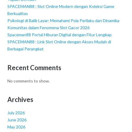
SPACEMAN88 : Slot Online Modern dengan Koleksi Game
Berkualitas
Psikologi di Balik Layar: Memahami Pola Perilaku dan Dinamika
Komunitas dalam Fenomena Slot Gacor 2026
Spaceman88 Portal Hiburan Digital dengan Fitur Lengkap
SPACEMAN88 : Link Slot Online dengan Akses Mudah di
Berbagai Perangkat
Recent Comments
No comments to show.
Archives
July 2026
June 2026
May 2026