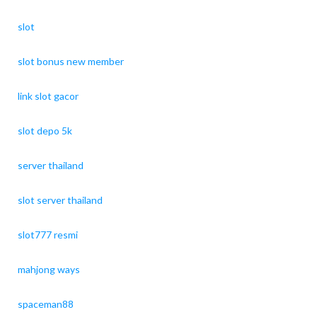
slot
slot bonus new member
link slot gacor
slot depo 5k
server thailand
slot server thailand
slot777 resmi
mahjong ways
spaceman88