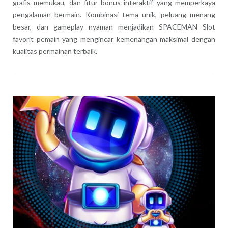
grafis memukau, dan fitur bonus interaktif yang memperkaya
pengalaman bermain. Kombinasi tema unik, peluang menang
besar, dan gameplay nyaman menjadikan SPACEMAN Slot
favorit pemain yang mengincar kemenangan maksimal dengan
kualitas permainan terbaik.