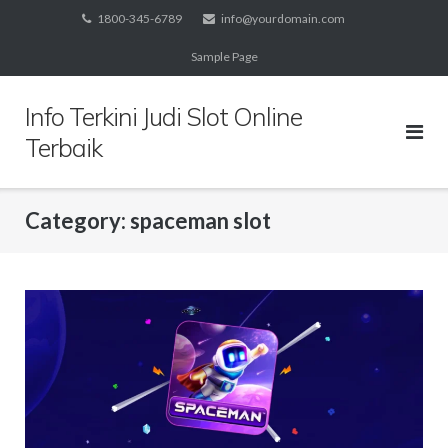
Skip
1800-345-6789
info@yourdomain.com
to
Sample Page
content
Info Terkini Judi Slot Online
Terbaik
Category:
spaceman slot