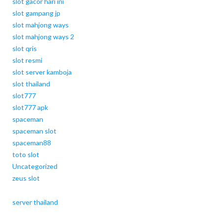
slot gacor hari ini
slot gampang jp
slot mahjong ways
slot mahjong ways 2
slot qris
slot resmi
slot server kamboja
slot thailand
slot777
slot777 apk
spaceman
spaceman slot
spaceman88
toto slot
Uncategorized
zeus slot
server thailand