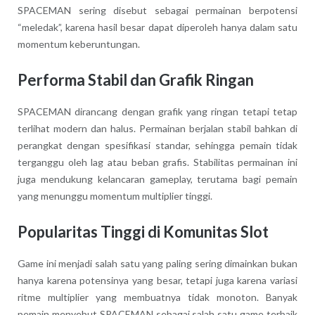
SPACEMAN sering disebut sebagai permainan berpotensi
“meledak”, karena hasil besar dapat diperoleh hanya dalam satu
momentum keberuntungan.
Performa Stabil dan Grafik Ringan
SPACEMAN dirancang dengan grafik yang ringan tetapi tetap
terlihat modern dan halus. Permainan berjalan stabil bahkan di
perangkat dengan spesifikasi standar, sehingga pemain tidak
terganggu oleh lag atau beban grafis. Stabilitas permainan ini
juga mendukung kelancaran gameplay, terutama bagi pemain
yang menunggu momentum multiplier tinggi.
Popularitas Tinggi di Komunitas Slot
Game ini menjadi salah satu yang paling sering dimainkan bukan
hanya karena potensinya yang besar, tetapi juga karena variasi
ritme multiplier yang membuatnya tidak monoton. Banyak
pemain menyebut SPACEMAN sebagai salah satu game terbaik