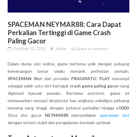
SPACEMAN NEYMAR88: Cara Dapat
Perkalian Tertinggi di Game Crash
Paling Gacor
October 22, 2025
admin
Leave a comment
Dalam dunia slot online, game bertema unik dengan peluang
kemenangan besar selalu menarik perhatian pemain.
SPACEMAN Slot
dari provider
PRAGMATIC PLAY
menonjol
sebagai salah satu slot bertajuk
crash game paling gacor
yang
digemari banyak pemain. Bertema astronot, game ini
menawarkan sensasi eksplorasi luar angkasa sekaligus peluang
menang yang tinggi, dengan potensi perkalian hingga
x5000
.
Situs slot gacor
NEYMAR88
menyediakan
spaceman slot
dengan sistem stabil dan pengalaman bermain optimal.