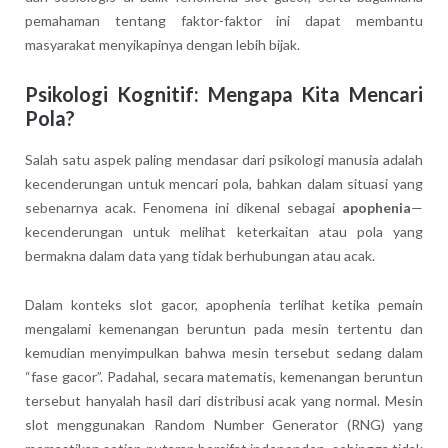
pemahaman tentang faktor-faktor ini dapat membantu
masyarakat menyikapinya dengan lebih bijak.
Psikologi Kognitif: Mengapa Kita Mencari
Pola?
Salah satu aspek paling mendasar dari psikologi manusia adalah
kecenderungan untuk mencari pola, bahkan dalam situasi yang
sebenarnya acak. Fenomena ini dikenal sebagai
apophenia
—
kecenderungan untuk melihat keterkaitan atau pola yang
bermakna dalam data yang tidak berhubungan atau acak.
Dalam konteks slot gacor, apophenia terlihat ketika pemain
mengalami kemenangan beruntun pada mesin tertentu dan
kemudian menyimpulkan bahwa mesin tersebut sedang dalam
“fase gacor”. Padahal, secara matematis, kemenangan beruntun
tersebut hanyalah hasil dari distribusi acak yang normal. Mesin
slot menggunakan Random Number Generator (RNG) yang