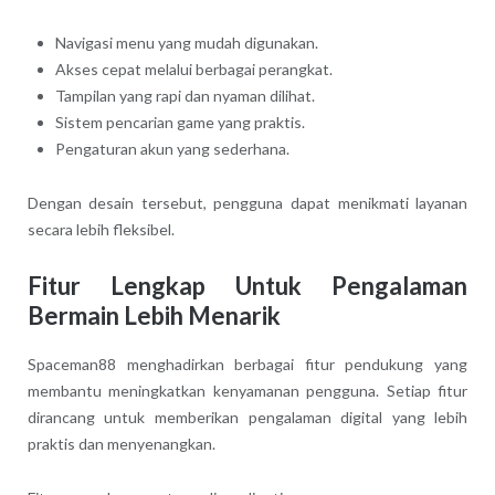
Navigasi menu yang mudah digunakan.
Akses cepat melalui berbagai perangkat.
Tampilan yang rapi dan nyaman dilihat.
Sistem pencarian game yang praktis.
Pengaturan akun yang sederhana.
Dengan desain tersebut, pengguna dapat menikmati layanan
secara lebih fleksibel.
Fitur Lengkap Untuk Pengalaman
Bermain Lebih Menarik
Spaceman88 menghadirkan berbagai fitur pendukung yang
membantu meningkatkan kenyamanan pengguna. Setiap fitur
dirancang untuk memberikan pengalaman digital yang lebih
praktis dan menyenangkan.