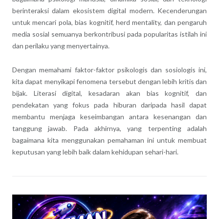
berinteraksi dalam ekosistem digital modern. Kecenderungan
untuk mencari pola, bias kognitif, herd mentality, dan pengaruh
media sosial semuanya berkontribusi pada popularitas istilah ini
dan perilaku yang menyertainya.
Dengan memahami faktor-faktor psikologis dan sosiologis ini,
kita dapat menyikapi fenomena tersebut dengan lebih kritis dan
bijak. Literasi digital, kesadaran akan bias kognitif, dan
pendekatan yang fokus pada hiburan daripada hasil dapat
membantu menjaga keseimbangan antara kesenangan dan
tanggung jawab. Pada akhirnya, yang terpenting adalah
bagaimana kita menggunakan pemahaman ini untuk membuat
keputusan yang lebih baik dalam kehidupan sehari-hari.