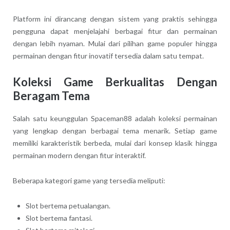
Platform ini dirancang dengan sistem yang praktis sehingga
pengguna dapat menjelajahi berbagai fitur dan permainan
dengan lebih nyaman. Mulai dari pilihan game populer hingga
permainan dengan fitur inovatif tersedia dalam satu tempat.
Koleksi Game Berkualitas Dengan
Beragam Tema
Salah satu keunggulan Spaceman88 adalah koleksi permainan
yang lengkap dengan berbagai tema menarik. Setiap game
memiliki karakteristik berbeda, mulai dari konsep klasik hingga
permainan modern dengan fitur interaktif.
Beberapa kategori game yang tersedia meliputi:
Slot bertema petualangan.
Slot bertema fantasi.