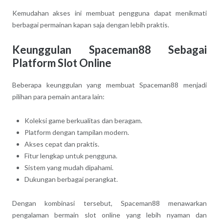
Kemudahan akses ini membuat pengguna dapat menikmati
berbagai permainan kapan saja dengan lebih praktis.
Keunggulan Spaceman88 Sebagai
Platform Slot Online
Beberapa keunggulan yang membuat Spaceman88 menjadi
pilihan para pemain antara lain:
Koleksi game berkualitas dan beragam.
Platform dengan tampilan modern.
Akses cepat dan praktis.
Fitur lengkap untuk pengguna.
Sistem yang mudah dipahami.
Dukungan berbagai perangkat.
Dengan kombinasi tersebut, Spaceman88 menawarkan
pengalaman bermain slot online yang lebih nyaman dan