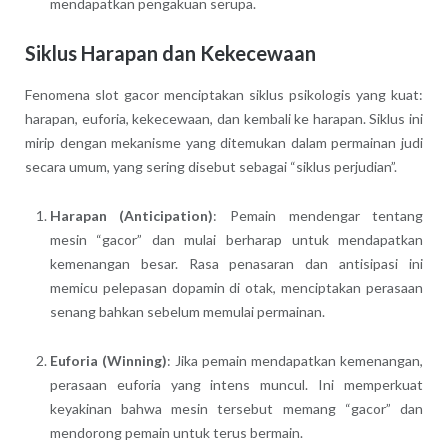
mendapatkan pengakuan serupa.
Siklus Harapan dan Kekecewaan
Fenomena slot gacor menciptakan siklus psikologis yang kuat:
harapan, euforia, kekecewaan, dan kembali ke harapan. Siklus ini
mirip dengan mekanisme yang ditemukan dalam permainan judi
secara umum, yang sering disebut sebagai “siklus perjudian”.
Harapan (Anticipation)
: Pemain mendengar tentang
mesin “gacor” dan mulai berharap untuk mendapatkan
kemenangan besar. Rasa penasaran dan antisipasi ini
memicu pelepasan dopamin di otak, menciptakan perasaan
senang bahkan sebelum memulai permainan.
Euforia (Winning)
: Jika pemain mendapatkan kemenangan,
perasaan euforia yang intens muncul. Ini memperkuat
keyakinan bahwa mesin tersebut memang “gacor” dan
mendorong pemain untuk terus bermain.