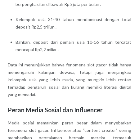
berpenghasilan di bawah Rp5 juta per bulan .
Kelompok usia 31-40 tahun mendominasi dengan total
deposit Rp2,5 triliun .
Bahkan, deposit dari pemain usia 10-16 tahun tercatat
mencapai Rp2,2 miliar .
Data ini menunjukkan bahwa fenomena slot gacor tidak hanya
memengaruhi kalangan dewasa, tetapi juga menjangkau
kelompok usia yang lebih muda, yang mungkin lebih rentan
terhadap pengaruh sosial dan kurang memiliki literasi digital
yang memadai.
Peran Media Sosial dan Influencer
Media sosial memainkan peran besar dalam menyebarkan
fenomena slot gacor. Influencer atau “content creator” sering
membagikan pengalaman bermain mereka, termasuk