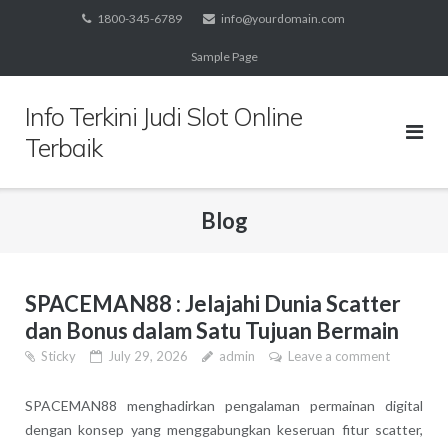
Skip
1800-345-6789
info@yourdomain.com
to
Sample Page
content
Info Terkini Judi Slot Online
Terbaik
Blog
SPACEMAN88 : Jelajahi Dunia Scatter
dan Bonus dalam Satu Tujuan Bermain
Sticky
July 29, 2026
admin
Leave a comment
SPACEMAN88 menghadirkan pengalaman permainan digital
dengan konsep yang menggabungkan keseruan fitur scatter,