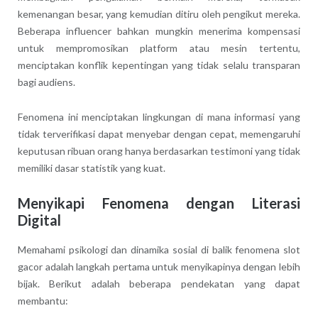
kemenangan besar, yang kemudian ditiru oleh pengikut mereka.
Beberapa influencer bahkan mungkin menerima kompensasi
untuk mempromosikan platform atau mesin tertentu,
menciptakan konflik kepentingan yang tidak selalu transparan
bagi audiens.
Fenomena ini menciptakan lingkungan di mana informasi yang
tidak terverifikasi dapat menyebar dengan cepat, memengaruhi
keputusan ribuan orang hanya berdasarkan testimoni yang tidak
memiliki dasar statistik yang kuat.
Menyikapi Fenomena dengan Literasi
Digital
Memahami psikologi dan dinamika sosial di balik fenomena slot
gacor adalah langkah pertama untuk menyikapinya dengan lebih
bijak. Berikut adalah beberapa pendekatan yang dapat
membantu: