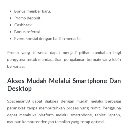
Bonus member baru.
Promo deposit.
Cashback.
Bonus referral.
Event spesial dengan hadiah menarik.
Promo yang tersedia dapat menjadi pilihan tambahan bagi
pengguna untuk mendapatkan pengalaman bermain yang lebih
bervariasi.
Akses Mudah Melalui Smartphone Dan
Desktop
Spaceman88 dapat diakses dengan mudah melalui berbagai
perangkat tanpa membutuhkan proses yang rumit. Pengguna
dapat membuka platform melalui smartphone, tablet, laptop,
maupun komputer dengan tampilan yang tetap optimal.