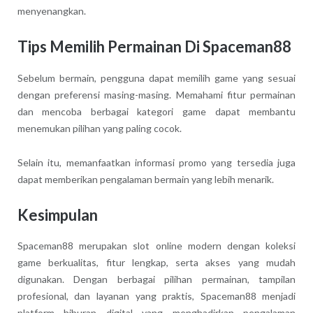
menyenangkan.
Tips Memilih Permainan Di Spaceman88
Sebelum bermain, pengguna dapat memilih game yang sesuai
dengan preferensi masing-masing. Memahami fitur permainan
dan mencoba berbagai kategori game dapat membantu
menemukan pilihan yang paling cocok.
Selain itu, memanfaatkan informasi promo yang tersedia juga
dapat memberikan pengalaman bermain yang lebih menarik.
Kesimpulan
Spaceman88 merupakan slot online modern dengan koleksi
game berkualitas, fitur lengkap, serta akses yang mudah
digunakan. Dengan berbagai pilihan permainan, tampilan
profesional, dan layanan yang praktis, Spaceman88 menjadi
platform hiburan digital yang menghadirkan pengalaman