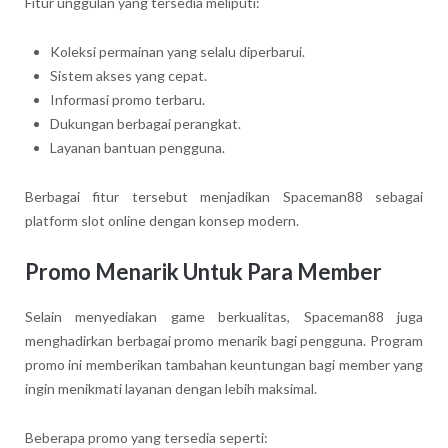
Fitur unggulan yang tersedia meliputi:
Koleksi permainan yang selalu diperbarui.
Sistem akses yang cepat.
Informasi promo terbaru.
Dukungan berbagai perangkat.
Layanan bantuan pengguna.
Berbagai fitur tersebut menjadikan Spaceman88 sebagai
platform slot online dengan konsep modern.
Promo Menarik Untuk Para Member
Selain menyediakan game berkualitas, Spaceman88 juga
menghadirkan berbagai promo menarik bagi pengguna. Program
promo ini memberikan tambahan keuntungan bagi member yang
ingin menikmati layanan dengan lebih maksimal.
Beberapa promo yang tersedia seperti: