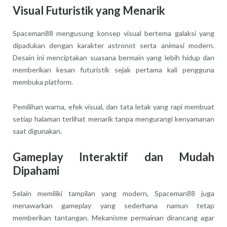
Visual Futuristik yang Menarik
Spaceman88 mengusung konsep visual bertema galaksi yang
dipadukan dengan karakter astronot serta animasi modern.
Desain ini menciptakan suasana bermain yang lebih hidup dan
memberikan kesan futuristik sejak pertama kali pengguna
membuka platform.
Pemilihan warna, efek visual, dan tata letak yang rapi membuat
setiap halaman terlihat menarik tanpa mengurangi kenyamanan
saat digunakan.
Gameplay Interaktif dan Mudah
Dipahami
Selain memiliki tampilan yang modern, Spaceman88 juga
menawarkan gameplay yang sederhana namun tetap
memberikan tantangan. Mekanisme permainan dirancang agar