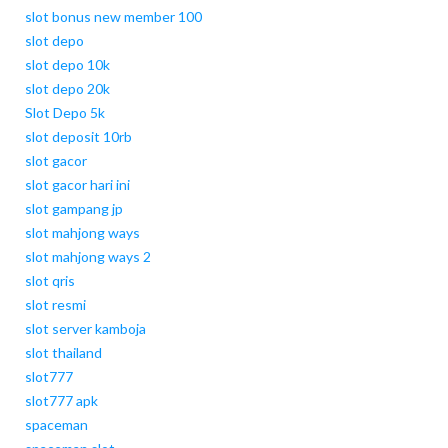
slot bonus new member 100
slot depo
slot depo 10k
slot depo 20k
Slot Depo 5k
slot deposit 10rb
slot gacor
slot gacor hari ini
slot gampang jp
slot mahjong ways
slot mahjong ways 2
slot qris
slot resmi
slot server kamboja
slot thailand
slot777
slot777 apk
spaceman