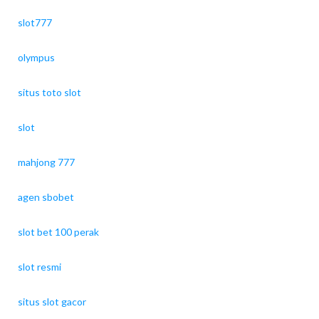
slot777
olympus
situs toto slot
slot
mahjong 777
agen sbobet
slot bet 100 perak
slot resmi
situs slot gacor