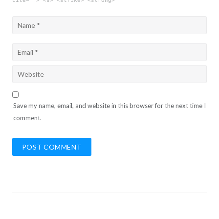
cite=""> <s> <strike> <strong>
Save my name, email, and website in this browser for the next time I
comment.