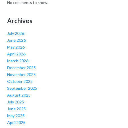
No comments to show.
Archives
July 2026
June 2026
May 2026
April 2026
March 2026
December 2025
November 2025
October 2025
September 2025
August 2025
July 2025
June 2025
May 2025
April 2025