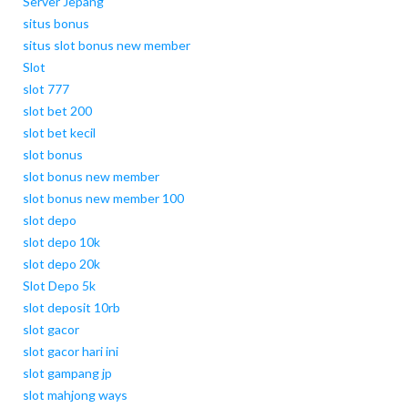
Server Jepang
situs bonus
situs slot bonus new member
Slot
slot 777
slot bet 200
slot bet kecil
slot bonus
slot bonus new member
slot bonus new member 100
slot depo
slot depo 10k
slot depo 20k
Slot Depo 5k
slot deposit 10rb
slot gacor
slot gacor hari ini
slot gampang jp
slot mahjong ways