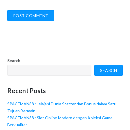
Search
SEARCH
Recent Posts
SPACEMAN88 : Jelajahi Dunia Scatter dan Bonus dalam Satu
Tujuan Bermain
SPACEMAN88 : Slot Online Modern dengan Koleksi Game
Berkualitas