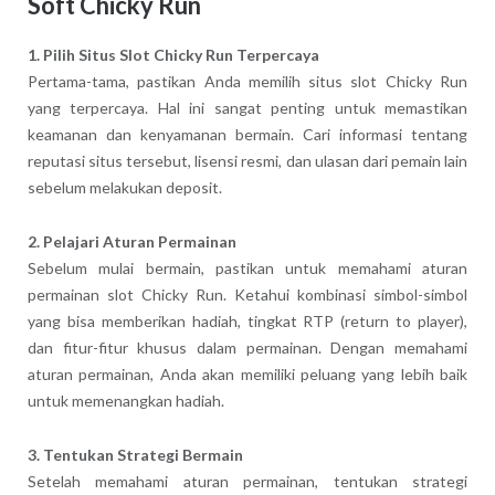
Soft Chicky Run
1. Pilih Situs Slot Chicky Run Terpercaya
Pertama-tama, pastikan Anda memilih situs slot Chicky Run
yang terpercaya. Hal ini sangat penting untuk memastikan
keamanan dan kenyamanan bermain. Cari informasi tentang
reputasi situs tersebut, lisensi resmi, dan ulasan dari pemain lain
sebelum melakukan deposit.
2. Pelajari Aturan Permainan
Sebelum mulai bermain, pastikan untuk memahami aturan
permainan slot Chicky Run. Ketahui kombinasi simbol-simbol
yang bisa memberikan hadiah, tingkat RTP (return to player),
dan fitur-fitur khusus dalam permainan. Dengan memahami
aturan permainan, Anda akan memiliki peluang yang lebih baik
untuk memenangkan hadiah.
3. Tentukan Strategi Bermain
Setelah memahami aturan permainan, tentukan strategi