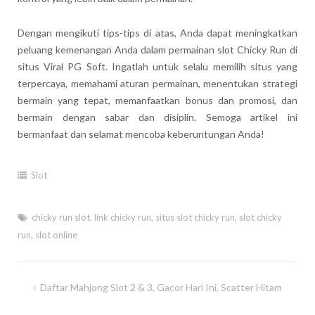
Dengan mengikuti tips-tips di atas, Anda dapat meningkatkan
peluang kemenangan Anda dalam permainan slot Chicky Run di
situs Viral PG Soft. Ingatlah untuk selalu memilih situs yang
terpercaya, memahami aturan permainan, menentukan strategi
bermain yang tepat, memanfaatkan bonus dan promosi, dan
bermain dengan sabar dan disiplin. Semoga artikel ini
bermanfaat dan selamat mencoba keberuntungan Anda!
Slot
chicky run slot
,
link chicky run
,
situs slot chicky run
,
slot chicky
run
,
slot online
Post
Daftar Mahjong Slot 2 & 3, Gacor Hari Ini, Scatter Hitam
navigation