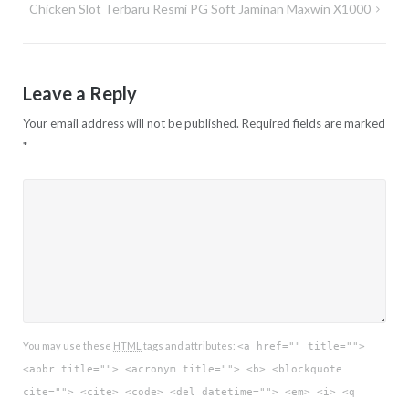
Chicken Slot Terbaru Resmi PG Soft Jaminan Maxwin X1000
Leave a Reply
Your email address will not be published.
Required fields are marked
*
You may use these
HTML
tags and attributes:
<a href="" title="">
<abbr title=""> <acronym title=""> <b> <blockquote
cite=""> <cite> <code> <del datetime=""> <em> <i> <q