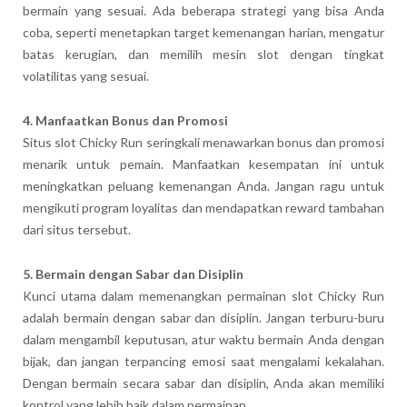
bermain yang sesuai. Ada beberapa strategi yang bisa Anda
coba, seperti menetapkan target kemenangan harian, mengatur
batas kerugian, dan memilih mesin slot dengan tingkat
volatilitas yang sesuai.
4. Manfaatkan Bonus dan Promosi
Situs slot Chicky Run seringkali menawarkan bonus dan promosi
menarik untuk pemain. Manfaatkan kesempatan ini untuk
meningkatkan peluang kemenangan Anda. Jangan ragu untuk
mengikuti program loyalitas dan mendapatkan reward tambahan
dari situs tersebut.
5. Bermain dengan Sabar dan Disiplin
Kunci utama dalam memenangkan permainan slot Chicky Run
adalah bermain dengan sabar dan disiplin. Jangan terburu-buru
dalam mengambil keputusan, atur waktu bermain Anda dengan
bijak, dan jangan terpancing emosi saat mengalami kekalahan.
Dengan bermain secara sabar dan disiplin, Anda akan memiliki
kontrol yang lebih baik dalam permainan.