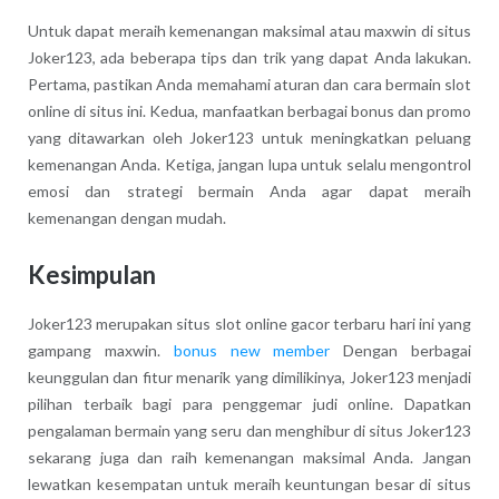
Untuk dapat meraih kemenangan maksimal atau maxwin di situs
Joker123, ada beberapa tips dan trik yang dapat Anda lakukan.
Pertama, pastikan Anda memahami aturan dan cara bermain slot
online di situs ini. Kedua, manfaatkan berbagai bonus dan promo
yang ditawarkan oleh Joker123 untuk meningkatkan peluang
kemenangan Anda. Ketiga, jangan lupa untuk selalu mengontrol
emosi dan strategi bermain Anda agar dapat meraih
kemenangan dengan mudah.
Kesimpulan
Joker123 merupakan situs slot online gacor terbaru hari ini yang
gampang maxwin.
bonus new member
Dengan berbagai
keunggulan dan fitur menarik yang dimilikinya, Joker123 menjadi
pilihan terbaik bagi para penggemar judi online. Dapatkan
pengalaman bermain yang seru dan menghibur di situs Joker123
sekarang juga dan raih kemenangan maksimal Anda. Jangan
lewatkan kesempatan untuk meraih keuntungan besar di situs