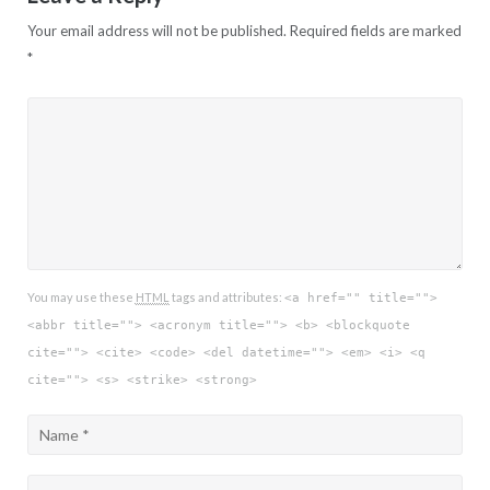
Your email address will not be published.
Required fields are marked
*
You may use these
HTML
tags and attributes:
<a href="" title="">
<abbr title=""> <acronym title=""> <b> <blockquote
cite=""> <cite> <code> <del datetime=""> <em> <i> <q
cite=""> <s> <strike> <strong>