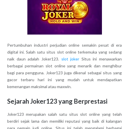
Pertumbuhan industri perjudian online semakin pesat di era
digital ini. Salah satu situs slot online terkemuka yang sedang
naik daun adalah Joker123.
slot joker
Situs ini menawarkan
berbagai permainan slot online yang menarik dan menghibur
bagi para pengguna. Joker123 juga dikenal sebagai situs yang
gacor terbaru hari ini yang mudah untuk mendapatkan
kemenangan maksimal atau maxwin.
Sejarah Joker123 yang Berprestasi
Joker123 merupakan salah satu situs slot online yang telah
berdiri sejak lama dan memiliki reputasi yang baik di kalangan
para pemain judi online. Situs ini telah mengalami berbagai