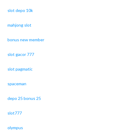
slot depo 10k
mahjong slot
bonus new member
slot gacor 777
slot pagmatic
spaceman
depo 25 bonus 25
slot777
olympus