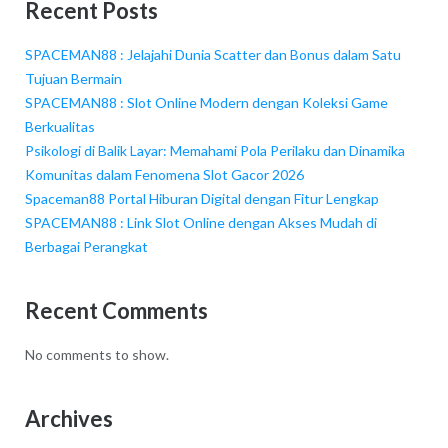
Recent Posts
SPACEMAN88 : Jelajahi Dunia Scatter dan Bonus dalam Satu
Tujuan Bermain
SPACEMAN88 : Slot Online Modern dengan Koleksi Game
Berkualitas
Psikologi di Balik Layar: Memahami Pola Perilaku dan Dinamika
Komunitas dalam Fenomena Slot Gacor 2026
Spaceman88 Portal Hiburan Digital dengan Fitur Lengkap
SPACEMAN88 : Link Slot Online dengan Akses Mudah di
Berbagai Perangkat
Recent Comments
No comments to show.
Archives