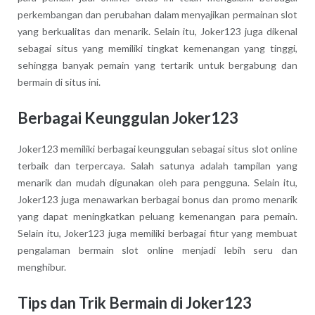
perkembangan dan perubahan dalam menyajikan permainan slot
yang berkualitas dan menarik. Selain itu, Joker123 juga dikenal
sebagai situs yang memiliki tingkat kemenangan yang tinggi,
sehingga banyak pemain yang tertarik untuk bergabung dan
bermain di situs ini.
Berbagai Keunggulan Joker123
Joker123 memiliki berbagai keunggulan sebagai situs slot online
terbaik dan terpercaya. Salah satunya adalah tampilan yang
menarik dan mudah digunakan oleh para pengguna. Selain itu,
Joker123 juga menawarkan berbagai bonus dan promo menarik
yang dapat meningkatkan peluang kemenangan para pemain.
Selain itu, Joker123 juga memiliki berbagai fitur yang membuat
pengalaman bermain slot online menjadi lebih seru dan
menghibur.
Tips dan Trik Bermain di Joker123