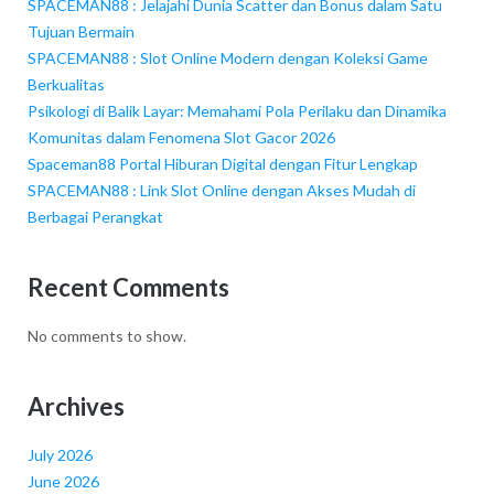
SPACEMAN88 : Jelajahi Dunia Scatter dan Bonus dalam Satu
Tujuan Bermain
SPACEMAN88 : Slot Online Modern dengan Koleksi Game
Berkualitas
Psikologi di Balik Layar: Memahami Pola Perilaku dan Dinamika
Komunitas dalam Fenomena Slot Gacor 2026
Spaceman88 Portal Hiburan Digital dengan Fitur Lengkap
SPACEMAN88 : Link Slot Online dengan Akses Mudah di
Berbagai Perangkat
Recent Comments
No comments to show.
Archives
July 2026
June 2026