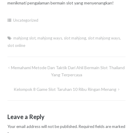
menikmati pengalaman bermain slot yang menyenangkan!
Uncategorized
mahjong slot
,
mahjong ways
,
slot mahjong
,
slot mahjong ways
,
slot online
Post
Memahami Metode Dan Taktik Dari Ahli Bermain Slot Thailand
navigation
Yang Terpercaya
Kelompok 8 Game Slot Taruhan 10 Ribu Ringan Menang
Leave a Reply
Your email address will not be published.
Required fields are marked