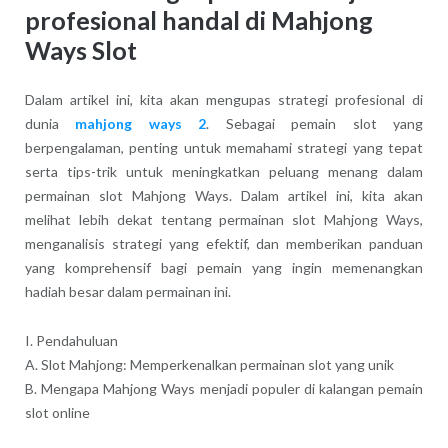
profesional handal di Mahjong
Ways Slot
Dalam artikel ini, kita akan mengupas strategi profesional di
dunia
mahjong ways 2
. Sebagai pemain slot yang
berpengalaman, penting untuk memahami strategi yang tepat
serta tips-trik untuk meningkatkan peluang menang dalam
permainan slot Mahjong Ways. Dalam artikel ini, kita akan
melihat lebih dekat tentang permainan slot Mahjong Ways,
menganalisis strategi yang efektif, dan memberikan panduan
yang komprehensif bagi pemain yang ingin memenangkan
hadiah besar dalam permainan ini.
I. Pendahuluan
A. Slot Mahjong: Memperkenalkan permainan slot yang unik
B. Mengapa Mahjong Ways menjadi populer di kalangan pemain
slot online