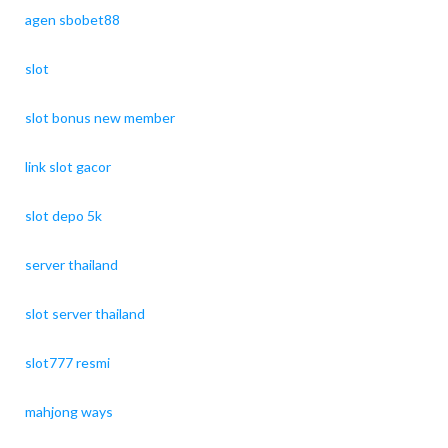
agen sbobet88
slot
slot bonus new member
link slot gacor
slot depo 5k
server thailand
slot server thailand
slot777 resmi
mahjong ways