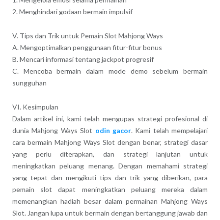
2. Menghindari godaan bermain impulsif
V. Tips dan Trik untuk Pemain Slot Mahjong Ways
A. Mengoptimalkan penggunaan fitur-fitur bonus
B. Mencari informasi tentang jackpot progresif
C. Mencoba bermain dalam mode demo sebelum bermain
sungguhan
VI. Kesimpulan
Dalam artikel ini, kami telah mengupas strategi profesional di
dunia Mahjong Ways Slot
odin gacor
. Kami telah mempelajari
cara bermain Mahjong Ways Slot dengan benar, strategi dasar
yang perlu diterapkan, dan strategi lanjutan untuk
meningkatkan peluang menang. Dengan memahami strategi
yang tepat dan mengikuti tips dan trik yang diberikan, para
pemain slot dapat meningkatkan peluang mereka dalam
memenangkan hadiah besar dalam permainan Mahjong Ways
Slot. Jangan lupa untuk bermain dengan bertanggung jawab dan