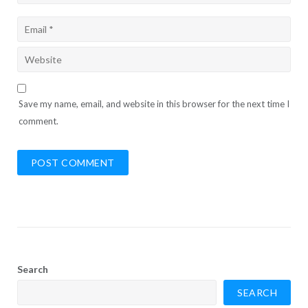
Save my name, email, and website in this browser for the next time I
comment.
Search
SEARCH