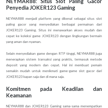
NEYMAR88: Situs Slot Paling Gacor
Penyedia JOKER123 Gaming
NEYMAR88 menjadi platform yang dikenal sebagai situs slot
paling gacor yang menyediakan berbagai permainan dari
JOKER123 Gaming. Situs ini menawarkan akses mudah dan
cepat ke koleksi game JOKER123 dengan lingkungan bermain
yang aman dan nyaman.
Selain menyediakan game dengan RTP tinggi, NEYMAR88 juga
menerapkan sistem transaksi yang praktis, termasuk metode
deposit yang modern dan cepat. Hal ini membuat pemain
semakin mudah untuk menikmati game-game slot gacor dari
JOKER123 kapan saja dan di mana saja.
Komitmen pada Keadilan dan
Keamanan
NEYMAR88 dan JOKER123 Gaming sama-sama menempatkan