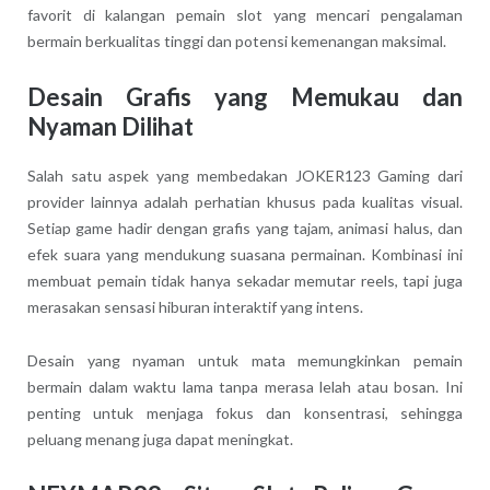
favorit di kalangan pemain slot yang mencari pengalaman
bermain berkualitas tinggi dan potensi kemenangan maksimal.
Desain Grafis yang Memukau dan
Nyaman Dilihat
Salah satu aspek yang membedakan JOKER123 Gaming dari
provider lainnya adalah perhatian khusus pada kualitas visual.
Setiap game hadir dengan grafis yang tajam, animasi halus, dan
efek suara yang mendukung suasana permainan. Kombinasi ini
membuat pemain tidak hanya sekadar memutar reels, tapi juga
merasakan sensasi hiburan interaktif yang intens.
Desain yang nyaman untuk mata memungkinkan pemain
bermain dalam waktu lama tanpa merasa lelah atau bosan. Ini
penting untuk menjaga fokus dan konsentrasi, sehingga
peluang menang juga dapat meningkat.