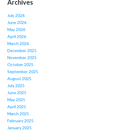
Archives
July 2026
June 2026
May 2026
April 2026
March 2026
December 2025
November 2025
October 2025
September 2025
August 2025
July 2025
June 2025
May 2025
April 2025
March 2025
February 2025
January 2025