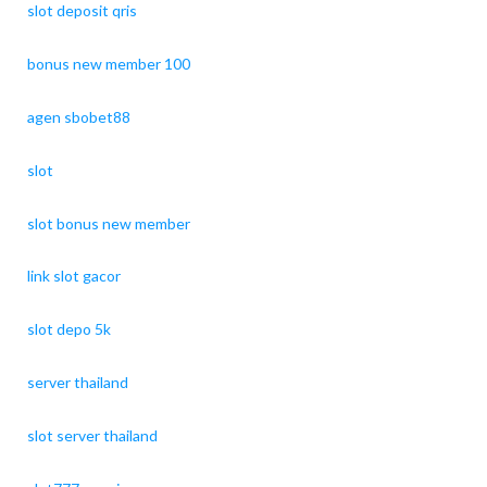
slot deposit qris
bonus new member 100
agen sbobet88
slot
slot bonus new member
link slot gacor
slot depo 5k
server thailand
slot server thailand