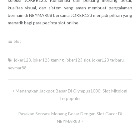
koleksi JOKER123. Kombinasi dari peluang menang besar,
kualitas visual, dan sistem yang aman membuat pengalaman
bermain di NEYMAR88 bersama JOKER123 menjadi pilihan yang
menarik bagi para pecinta slot online.
Slot
joker123
,
joker123 gaming
,
joker123 slot
,
joker123 terbaru
,
neymar88
Post
Menangkan Jackpot Besar Di Olympus1000: Slot Mitologi
navigation
Terpopuler
Rasakan Sensasi Menang Besar Dengan Slot Gacor Di
NEYMAR88