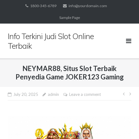
Skip
1800-345-6789
info@yourdomain.com
to
Sample Page
content
Info Terkini Judi Slot Online
Terbaik
NEYMAR88, Situs Slot Terbaik
Penyedia Game JOKER123 Gaming
Post
July 20, 2025
admin
Leave a comment
navig