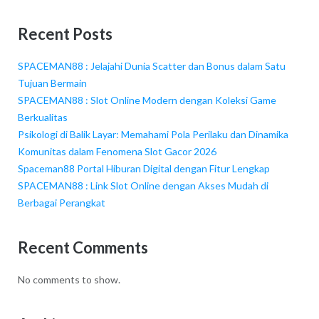
Recent Posts
SPACEMAN88 : Jelajahi Dunia Scatter dan Bonus dalam Satu
Tujuan Bermain
SPACEMAN88 : Slot Online Modern dengan Koleksi Game
Berkualitas
Psikologi di Balik Layar: Memahami Pola Perilaku dan Dinamika
Komunitas dalam Fenomena Slot Gacor 2026
Spaceman88 Portal Hiburan Digital dengan Fitur Lengkap
SPACEMAN88 : Link Slot Online dengan Akses Mudah di
Berbagai Perangkat
Recent Comments
No comments to show.