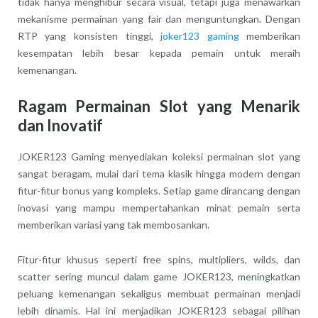
tidak hanya menghibur secara visual, tetapi juga menawarkan
mekanisme permainan yang fair dan menguntungkan. Dengan
RTP yang konsisten tinggi,
joker123 gaming
memberikan
kesempatan lebih besar kepada pemain untuk meraih
kemenangan.
Ragam Permainan Slot yang Menarik
dan Inovatif
JOKER123 Gaming menyediakan koleksi permainan slot yang
sangat beragam, mulai dari tema klasik hingga modern dengan
fitur-fitur bonus yang kompleks. Setiap game dirancang dengan
inovasi yang mampu mempertahankan minat pemain serta
memberikan variasi yang tak membosankan.
Fitur-fitur khusus seperti free spins, multipliers, wilds, dan
scatter sering muncul dalam game JOKER123, meningkatkan
peluang kemenangan sekaligus membuat permainan menjadi
lebih dinamis. Hal ini menjadikan JOKER123 sebagai pilihan