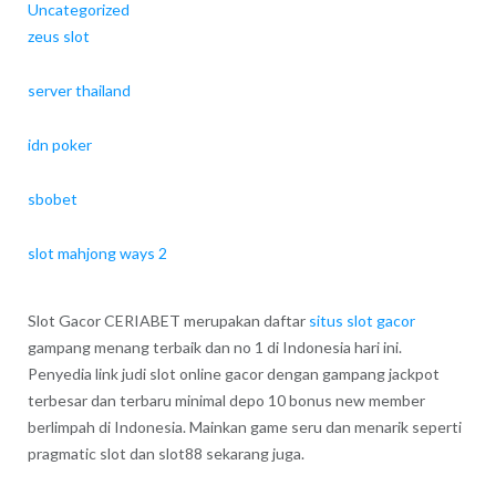
Uncategorized
zeus slot
server thailand
idn poker
sbobet
slot mahjong ways 2
Slot Gacor CERIABET merupakan daftar
situs slot gacor
gampang menang terbaik dan no 1 di Indonesia hari ini.
Penyedia link judi slot online gacor dengan gampang jackpot
terbesar dan terbaru minimal depo 10 bonus new member
berlimpah di Indonesia. Mainkan game seru dan menarik seperti
pragmatic slot dan slot88 sekarang juga.