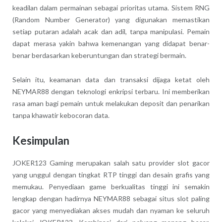
keadilan dalam permainan sebagai prioritas utama. Sistem RNG
(Random Number Generator) yang digunakan memastikan
setiap putaran adalah acak dan adil, tanpa manipulasi. Pemain
dapat merasa yakin bahwa kemenangan yang didapat benar-
benar berdasarkan keberuntungan dan strategi bermain.
Selain itu, keamanan data dan transaksi dijaga ketat oleh
NEYMAR88 dengan teknologi enkripsi terbaru. Ini memberikan
rasa aman bagi pemain untuk melakukan deposit dan penarikan
tanpa khawatir kebocoran data.
Kesimpulan
JOKER123 Gaming merupakan salah satu provider slot gacor
yang unggul dengan tingkat RTP tinggi dan desain grafis yang
memukau. Penyediaan game berkualitas tinggi ini semakin
lengkap dengan hadirnya NEYMAR88 sebagai situs slot paling
gacor yang menyediakan akses mudah dan nyaman ke seluruh