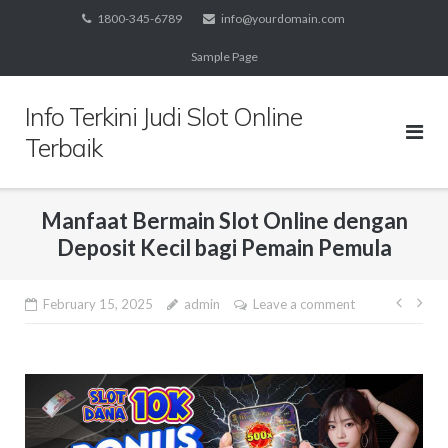
Skip
1800-345-6789
info@yourdomain.com
to
Sample Page
content
Info Terkini Judi Slot Online
Terbaik
Manfaat Bermain Slot Online dengan
Deposit Kecil bagi Pemain Pemula
Post
February 15, 2025
admin
Leave a comment
navig