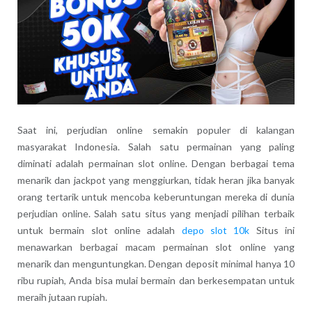
Saat ini, perjudian online semakin populer di kalangan
masyarakat Indonesia. Salah satu permainan yang paling
diminati adalah permainan slot online. Dengan berbagai tema
menarik dan jackpot yang menggiurkan, tidak heran jika banyak
orang tertarik untuk mencoba keberuntungan mereka di dunia
perjudian online. Salah satu situs yang menjadi pilihan terbaik
untuk bermain slot online adalah
depo slot 10k
Situs ini
menawarkan berbagai macam permainan slot online yang
menarik dan menguntungkan. Dengan deposit minimal hanya 10
ribu rupiah, Anda bisa mulai bermain dan berkesempatan untuk
meraih jutaan rupiah.