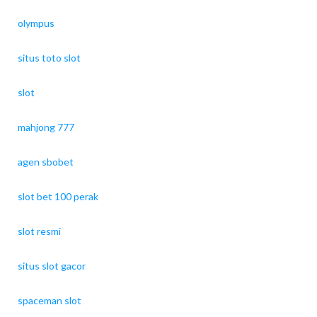
olympus
situs toto slot
slot
mahjong 777
agen sbobet
slot bet 100 perak
slot resmi
situs slot gacor
spaceman slot