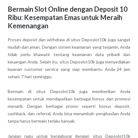
Bermain Slot Online dengan Deposit 10
Ribu: Kesempatan Emas untuk Meraih
Kemenangan
Proses deposit dan withdraw di situs Deposlot10k juga sangat
mudah dan aman. Dengan sistem keamanan yang terjamin, Anda
tidak perlu khawatir tentang keamanan data pribadi dan
keuangan Anda. Selain itu, situs Deposlot10k juga menyediakan
layanan customer service yang siap membantu Anda 24 jam
sehari, 7 hari seminggu.
Bermain di situs Deposlot10k juga memberikan Anda
kesempatan untuk mendapatkan berbagai bonus dan promosi
menarik. Dengan berbagai promo seperti bonus deposit,
cashback, dan referral, Anda bisa menambah penghasilan Anda
tanpa harus bermain terlalu banyak.
Jangan ragu untuk bergabung dengan situs Deposlot10k