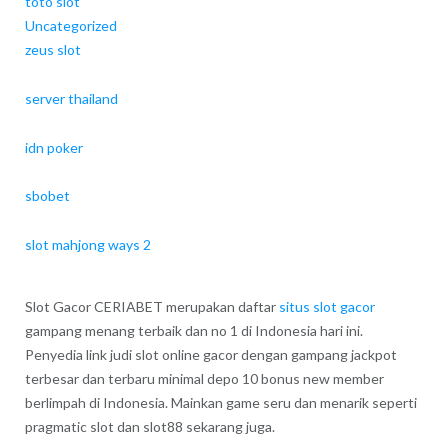
toto slot
Uncategorized
zeus slot
server thailand
idn poker
sbobet
slot mahjong ways 2
Slot Gacor CERIABET merupakan daftar
situs slot gacor
gampang menang terbaik dan no 1 di Indonesia hari ini.
Penyedia link judi slot online gacor dengan gampang jackpot
terbesar dan terbaru minimal depo 10 bonus new member
berlimpah di Indonesia. Mainkan game seru dan menarik seperti
pragmatic slot dan slot88 sekarang juga.