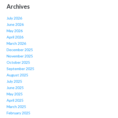
Archives
July 2026
June 2026
May 2026
April 2026
March 2026
December 2025
November 2025
October 2025
September 2025
August 2025
July 2025
June 2025
May 2025
April 2025
March 2025
February 2025