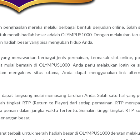
n penghasilan mereka melalui berbagai bentuk perjudian online. Salah 
untuk meraih hadiah besar adalah OLYMPUS1000. Dengan melakukan tar
n hadiah besar yang bisa mengubah hidup Anda.
 yang menawarkan berbagai jenis permainan, termasuk slot online, po
apat mulai bermain di OLYMPUS1000, Anda perlu melakukan login ke s
alam mengakses situs utama, Anda dapat menggunakan link altern
 dapat langsung mulai memasang taruhan Anda. Salah satu hal yang p
h tingkat RTP (Return to Player) dari setiap permainan. RTP merup
da pemain dalam jangka waktu tertentu. Semakin tinggi tingkat RTP s
menangan besar.
peluang terbaik untuk meraih hadiah besar di OLYMPUS1000 dengan melak