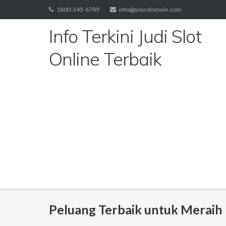
Skip
1800-345-6789
info@yourdomain.com
to
Info Terkini Judi Slot
content
Online Terbaik
Peluang Terbaik untuk Merai