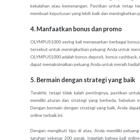
kekalahan atau kemenangan. Pastikan untuk tetap t
membuat keputusan yang lebih baik dan meningkatkan 
4. Manfaatkan bonus dan promo
OLYMPUS1000 sering kali menawarkan berbagai bonus 
tersebut untuk meningkatkan peluang Anda untuk mera
OLYMPUS1000 adalah bonus deposit, bonus cashback, d
dapat memaksimalkan peluang Anda untuk meraih hadiah bes
5. Bermain dengan strategi yang baik
Terakhir, tetapi tidak kalah pentingnya, pastikan un
memiliki aturan dan strategi yang berbeda. Sebelum mu
Dengan bermain dengan strategi yang baik, Anda dapat
online terbaik ini.
Dengan mengikuti tips di atas, Anda memiliki pelua
taruhan sebesar 200 perak. Ingatlah bahwa judi onlin