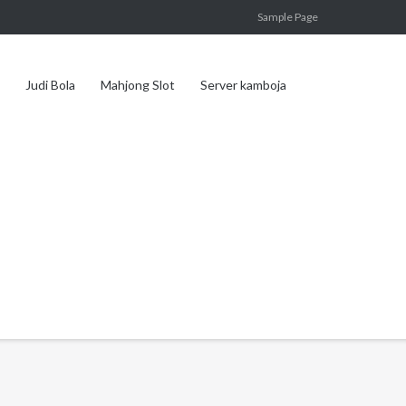
Sample Page
t
Judi Bola
Mahjong Slot
Server kamboja