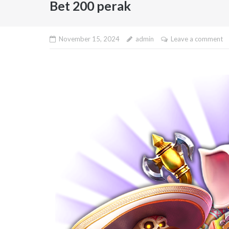
Bet 200 perak
November 15, 2024
admin
Leave a comment