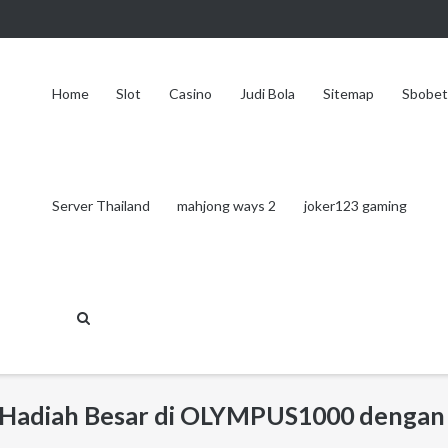
Home
Slot
Casino
Judi Bola
Sitemap
Sbobe
Server Thailand
mahjong ways 2
joker123 gaming
h Hadiah Besar di OLYMPUS1000 dengan