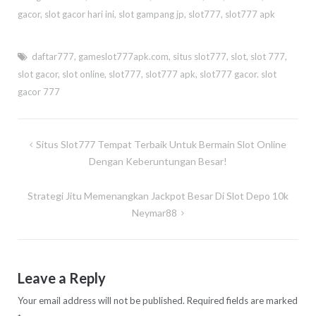
gacor
,
slot gacor hari ini
,
slot gampang jp
,
slot777
,
slot777 apk
daftar777
,
gameslot777apk.com
,
situs slot777
,
slot
,
slot 777
,
slot gacor
,
slot online
,
slot777
,
slot777 apk
,
slot777 gacor. slot
gacor 777
Post
Situs Slot777 Tempat Terbaik Untuk Bermain Slot Online
navigation
Dengan Keberuntungan Besar!
Strategi Jitu Memenangkan Jackpot Besar Di Slot Depo 10k
Neymar88
Leave a Reply
Your email address will not be published.
Required fields are marked