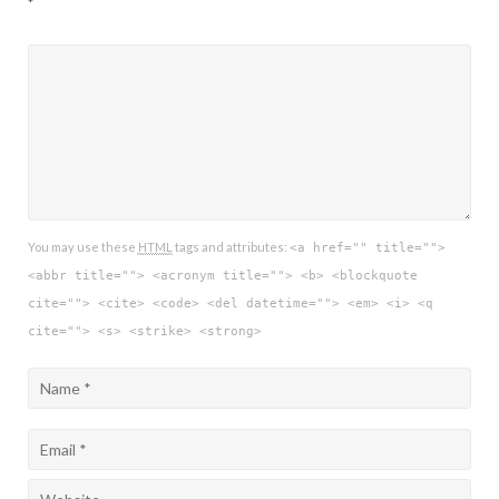
*
You may use these
HTML
tags and attributes:
<a href="" title="">
<abbr title=""> <acronym title=""> <b> <blockquote
cite=""> <cite> <code> <del datetime=""> <em> <i> <q
cite=""> <s> <strike> <strong>