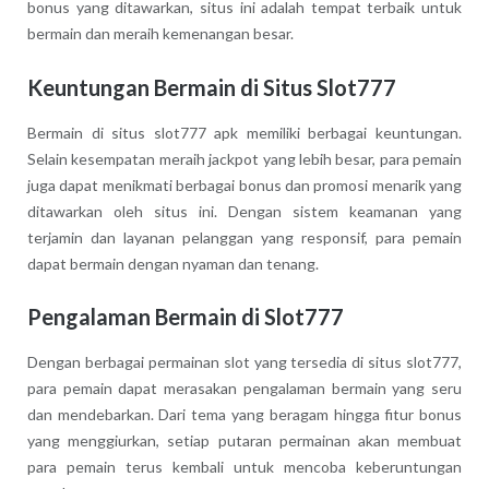
bonus yang ditawarkan, situs ini adalah tempat terbaik untuk
bermain dan meraih kemenangan besar.
Keuntungan Bermain di Situs Slot777
Bermain di situs slot777 apk memiliki berbagai keuntungan.
Selain kesempatan meraih jackpot yang lebih besar, para pemain
juga dapat menikmati berbagai bonus dan promosi menarik yang
ditawarkan oleh situs ini. Dengan sistem keamanan yang
terjamin dan layanan pelanggan yang responsif, para pemain
dapat bermain dengan nyaman dan tenang.
Pengalaman Bermain di Slot777
Dengan berbagai permainan slot yang tersedia di situs slot777,
para pemain dapat merasakan pengalaman bermain yang seru
dan mendebarkan. Dari tema yang beragam hingga fitur bonus
yang menggiurkan, setiap putaran permainan akan membuat
para pemain terus kembali untuk mencoba keberuntungan