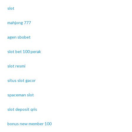
slot
mahjong 777
agen sbobet
slot bet 100 perak
slot resmi
situs slot gacor
spaceman slot
slot deposit qris
bonus new member 100