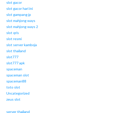
slot gacor
slot gacor hari ini
slot gampang jp
slot mahjong ways
slot mahjong ways 2
slot qris
slot resmi
slot server kamboja
slot thailand
slot777
slot777 apk
spaceman
spaceman slot
spaceman88
toto slot
Uncategorized
zeus slot
server thailand