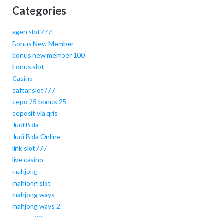
Categories
agen slot777
Bonus New Member
bonus new member 100
bonus slot
Casino
daftar slot777
depo 25 bonus 25
deposit via qris
Judi Bola
Judi Bola Online
link slot777
live casino
mahjong
mahjong slot
mahjong ways
mahjong ways 2