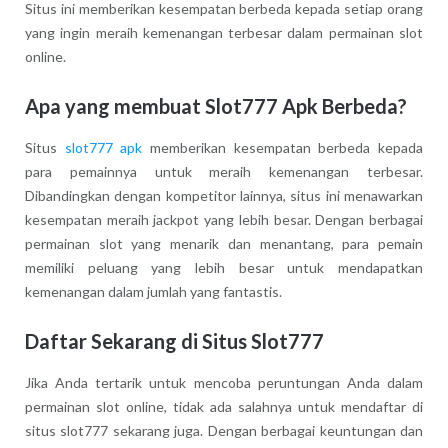
Situs ini memberikan kesempatan berbeda kepada setiap orang
yang ingin meraih kemenangan terbesar dalam permainan slot
online.
Apa yang membuat Slot777 Apk Berbeda?
Situs
slot777 apk
memberikan kesempatan berbeda kepada
para pemainnya untuk meraih kemenangan terbesar.
Dibandingkan dengan kompetitor lainnya, situs ini menawarkan
kesempatan meraih jackpot yang lebih besar. Dengan berbagai
permainan slot yang menarik dan menantang, para pemain
memiliki peluang yang lebih besar untuk mendapatkan
kemenangan dalam jumlah yang fantastis.
Daftar Sekarang di Situs Slot777
Jika Anda tertarik untuk mencoba peruntungan Anda dalam
permainan slot online, tidak ada salahnya untuk mendaftar di
situs slot777 sekarang juga. Dengan berbagai keuntungan dan