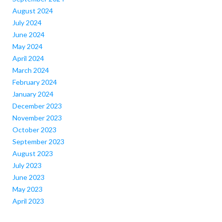
August 2024
July 2024
June 2024
May 2024
April 2024
March 2024
February 2024
January 2024
December 2023
November 2023
October 2023
September 2023
August 2023
July 2023
June 2023
May 2023
April 2023