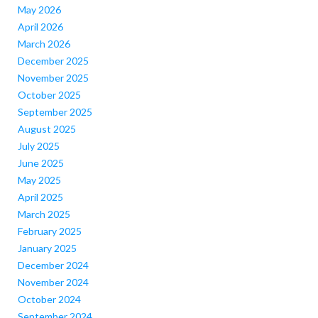
May 2026
April 2026
March 2026
December 2025
November 2025
October 2025
September 2025
August 2025
July 2025
June 2025
May 2025
April 2025
March 2025
February 2025
January 2025
December 2024
November 2024
October 2024
September 2024