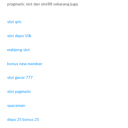
pragmatic slot dan slot88 sekarang juga.
slot qris
slot depo 10k
mahjong slot
bonus new member
slot gacor 777
slot pagmatic
spaceman
depo 25 bonus 25