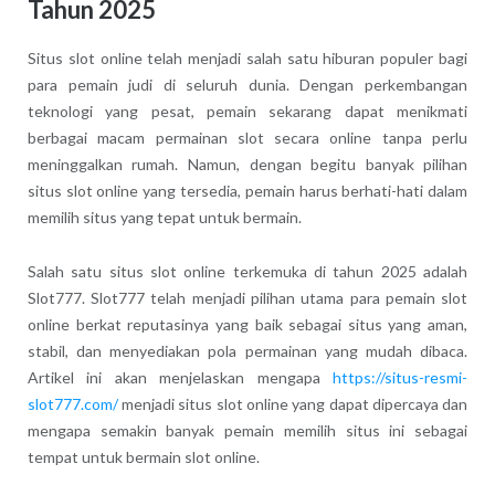
Tahun 2025
Situs slot online telah menjadi salah satu hiburan populer bagi
para pemain judi di seluruh dunia. Dengan perkembangan
teknologi yang pesat, pemain sekarang dapat menikmati
berbagai macam permainan slot secara online tanpa perlu
meninggalkan rumah. Namun, dengan begitu banyak pilihan
situs slot online yang tersedia, pemain harus berhati-hati dalam
memilih situs yang tepat untuk bermain.
Salah satu situs slot online terkemuka di tahun 2025 adalah
Slot777. Slot777 telah menjadi pilihan utama para pemain slot
online berkat reputasinya yang baik sebagai situs yang aman,
stabil, dan menyediakan pola permainan yang mudah dibaca.
Artikel ini akan menjelaskan mengapa
https://situs-resmi-
slot777.com/
menjadi situs slot online yang dapat dipercaya dan
mengapa semakin banyak pemain memilih situs ini sebagai
tempat untuk bermain slot online.