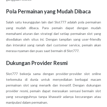
Pola Permainan yang Mudah Dibaca
Salah satu keunggulan lain dari Slot777 adalah pola permainan
yang mudah dibaca. Para pemain dapat dengan mudah
memahami aturan dan strategi dari setiap permainan slot yang
disediakan oleh situs ini. Dengan tampilan yang user-friendly
dan interaksi yang ramah dari customer service, pemain akan
merasa nyaman dan puas saat bermain di Slot777.
Dukungan Provider Resmi
Slot777 bekerja sama dengan provider-provider slot online
terkemuka di dunia untuk menyediakan berbagai macam
permainan slot yang menarik dan inovatif. Dengan dukungan
provider resmi, pemain dapat merasakan sensasi bermain slot
yang sesungguhnya tanpa khawatir adanya kecurangan atau
manipulasi dalam permainan.