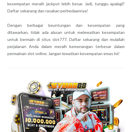
kesempatan meraih jackpot lebih besar. Jadi, tunggu apalagi?
Daftar sekarang dan rasakan perbedaannya!
Dengan berbagai keuntungan dan kesempatan yang
ditawarkan, tidak ada alasan untuk melewatkan kesempatan
untuk bermain di situs slot777. Daftar sekarang dan mulailah
perjalanan Anda dalam meraih kemenangan terbesar dalam
permainan slot online. Jangan lewatkan kesempatan emas ini!