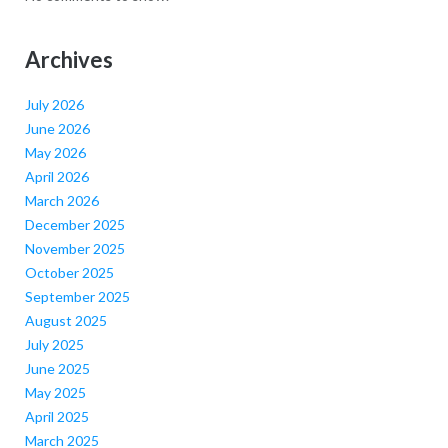
Archives
July 2026
June 2026
May 2026
April 2026
March 2026
December 2025
November 2025
October 2025
September 2025
August 2025
July 2025
June 2025
May 2025
April 2025
March 2025