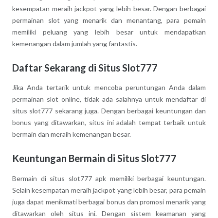
kesempatan meraih jackpot yang lebih besar. Dengan berbagai
permainan slot yang menarik dan menantang, para pemain
memiliki peluang yang lebih besar untuk mendapatkan
kemenangan dalam jumlah yang fantastis.
Daftar Sekarang di Situs Slot777
Jika Anda tertarik untuk mencoba peruntungan Anda dalam
permainan slot online, tidak ada salahnya untuk mendaftar di
situs slot777 sekarang juga. Dengan berbagai keuntungan dan
bonus yang ditawarkan, situs ini adalah tempat terbaik untuk
bermain dan meraih kemenangan besar.
Keuntungan Bermain di Situs Slot777
Bermain di situs slot777 apk memiliki berbagai keuntungan.
Selain kesempatan meraih jackpot yang lebih besar, para pemain
juga dapat menikmati berbagai bonus dan promosi menarik yang
ditawarkan oleh situs ini. Dengan sistem keamanan yang