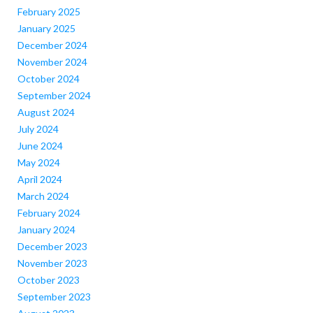
February 2025
January 2025
December 2024
November 2024
October 2024
September 2024
August 2024
July 2024
June 2024
May 2024
April 2024
March 2024
February 2024
January 2024
December 2023
November 2023
October 2023
September 2023