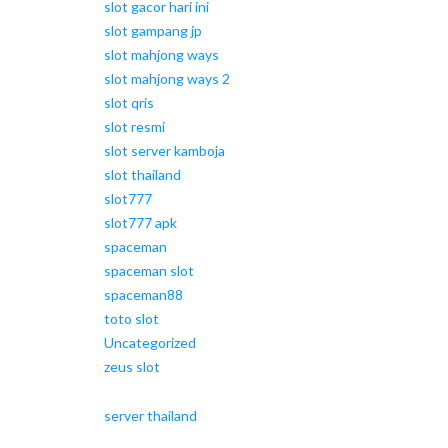
slot gacor hari ini
slot gampang jp
slot mahjong ways
slot mahjong ways 2
slot qris
slot resmi
slot server kamboja
slot thailand
slot777
slot777 apk
spaceman
spaceman slot
spaceman88
toto slot
Uncategorized
zeus slot
server thailand