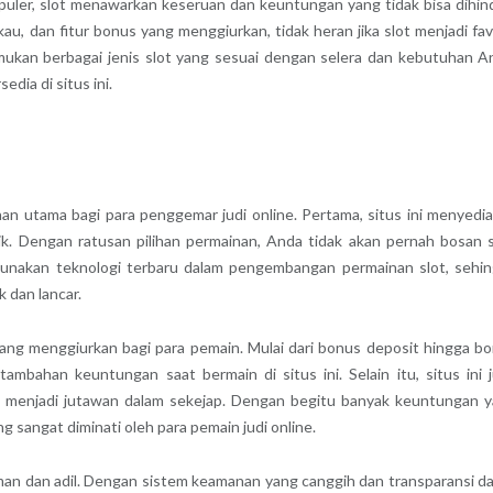
opuler, slot menawarkan keseruan dan keuntungan yang tidak bisa dihind
, dan fitur bonus yang menggiurkan, tidak heran jika slot menjadi fav
ukan berbagai jenis slot yang sesuai dengan selera dan kebutuhan A
edia di situs ini.
an utama bagi para penggemar judi online. Pertama, situs ini menyedi
ik. Dengan ratusan pilihan permainan, Anda tidak akan pernah bosan 
enggunakan teknologi terbaru dalam pengembangan permainan slot, sehi
 dan lancar.
ang menggiurkan bagi para pemain. Mulai dari bonus deposit hingga b
mbahan keuntungan saat bermain di situs ini. Selain itu, situs ini 
menjadi jutawan dalam sekejap. Dengan begitu banyak keuntungan 
ng sangat diminati oleh para pemain judi online.
 aman dan adil. Dengan sistem keamanan yang canggih dan transparansi d