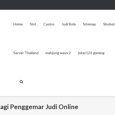
Home
Slot
Casino
Judi Bola
Sitemap
Sbobe
Server Thailand
mahjong ways 2
joker123 gaming
bagi Penggemar Judi Online