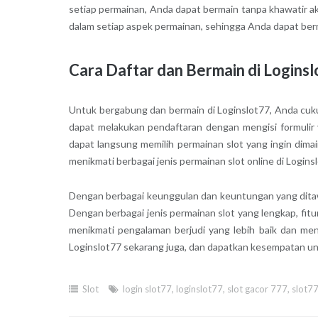
setiap permainan, Anda dapat bermain tanpa khawatir 
dalam setiap aspek permainan, sehingga Anda dapat ber
Cara Daftar dan Bermain di Logins
Untuk bergabung dan bermain di Loginslot77, Anda cuku
dapat melakukan pendaftaran dengan mengisi formulir 
dapat langsung memilih permainan slot yang ingin dim
menikmati berbagai jenis permainan slot online di Logi
Dengan berbagai keunggulan dan keuntungan yang ditawar
Dengan berbagai jenis permainan slot yang lengkap, fi
menikmati pengalaman berjudi yang lebih baik dan men
Loginslot77 sekarang juga, dan dapatkan kesempatan u
Slot
login slot77
,
loginslot77
,
slot gacor 777
,
slot7