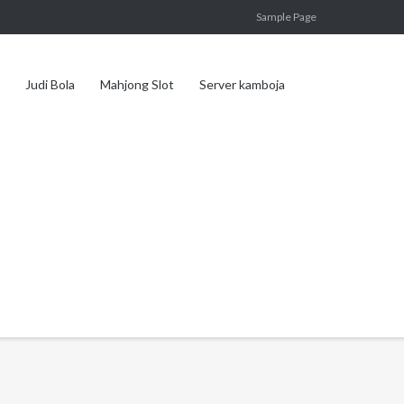
Sample Page
t
Judi Bola
Mahjong Slot
Server kamboja