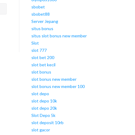
sbobet
sbobet88
Server Jepang
situs bonus
situs slot bonus new member
Slot
slot 777
slot bet 200
slot bet kecil
slot bonus
slot bonus new member
slot bonus new member 100
slot depo
slot depo 10k
slot depo 20k
Slot Depo 5k
slot deposit 10rb
slot gacor