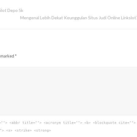
Slot Depo 5k
Mengenal Lebih Dekat Keunggulan Situs Judi Online Linkslot
e marked
*
=""> <abbr title=""> <acronym title=""> <b> <blockquote cite="">
"> <s> <strike> <strong>