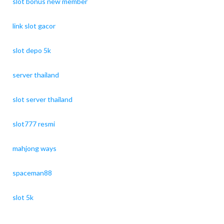
slot bonus new member
link slot gacor
slot depo 5k
server thailand
slot server thailand
slot777 resmi
mahjong ways
spaceman88
slot 5k