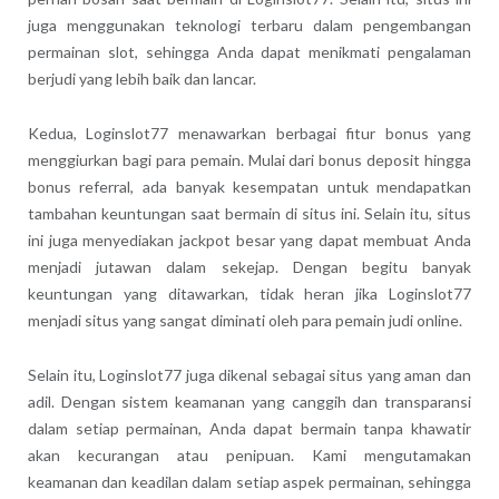
juga menggunakan teknologi terbaru dalam pengembangan
permainan slot, sehingga Anda dapat menikmati pengalaman
berjudi yang lebih baik dan lancar.
Kedua, Loginslot77 menawarkan berbagai fitur bonus yang
menggiurkan bagi para pemain. Mulai dari bonus deposit hingga
bonus referral, ada banyak kesempatan untuk mendapatkan
tambahan keuntungan saat bermain di situs ini. Selain itu, situs
ini juga menyediakan jackpot besar yang dapat membuat Anda
menjadi jutawan dalam sekejap. Dengan begitu banyak
keuntungan yang ditawarkan, tidak heran jika Loginslot77
menjadi situs yang sangat diminati oleh para pemain judi online.
Selain itu, Loginslot77 juga dikenal sebagai situs yang aman dan
adil. Dengan sistem keamanan yang canggih dan transparansi
dalam setiap permainan, Anda dapat bermain tanpa khawatir
akan kecurangan atau penipuan. Kami mengutamakan
keamanan dan keadilan dalam setiap aspek permainan, sehingga