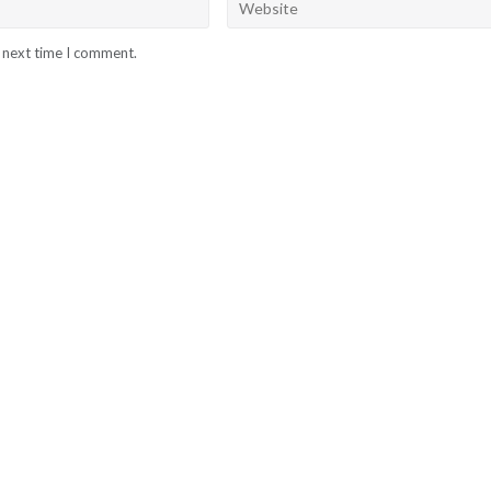
e next time I comment.