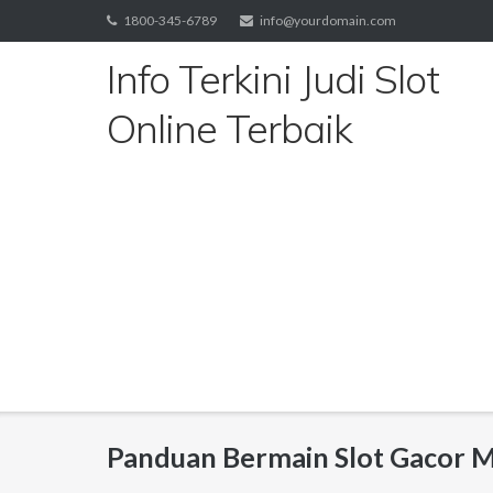
Skip
1800-345-6789
info@yourdomain.com
to
Info Terkini Judi Slot
content
Online Terbaik
Panduan Bermain Slot Gacor M