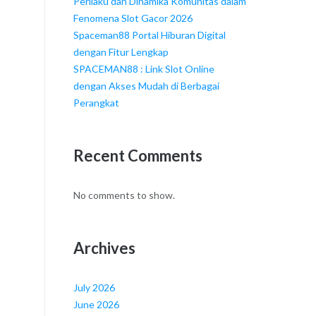
Perilaku dan Dinamika Komunitas dalam
Fenomena Slot Gacor 2026
Spaceman88 Portal Hiburan Digital
dengan Fitur Lengkap
SPACEMAN88 : Link Slot Online
dengan Akses Mudah di Berbagai
Perangkat
Recent Comments
No comments to show.
Archives
July 2026
June 2026