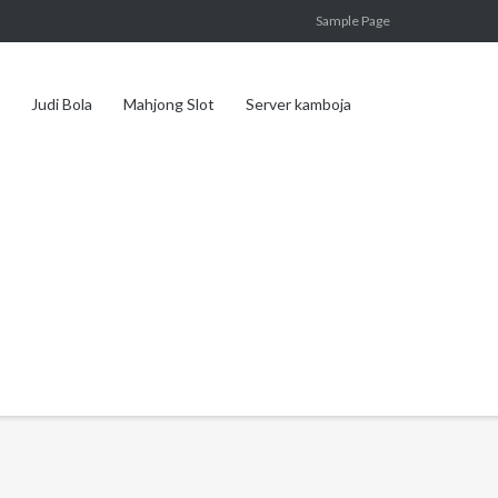
Sample Page
t
Judi Bola
Mahjong Slot
Server kamboja