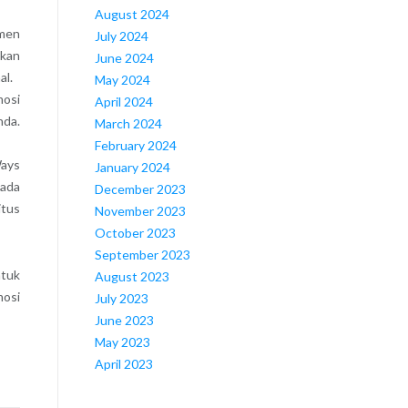
August 2024
emen
July 2024
ikan
June 2024
al.
May 2024
mosi
April 2024
nda.
March 2024
February 2024
Ways
January 2024
pada
December 2023
itus
November 2023
October 2023
September 2023
ntuk
August 2023
mosi
July 2023
June 2023
May 2023
April 2023