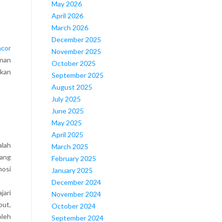
May 2026
April 2026
March 2026
December 2025
acor
November 2025
inan
October 2025
akan
September 2025
August 2025
July 2025
June 2025
May 2025
April 2025
alah
March 2025
yang
February 2025
mosi
January 2025
December 2024
jari
November 2024
but,
October 2024
oleh
September 2024