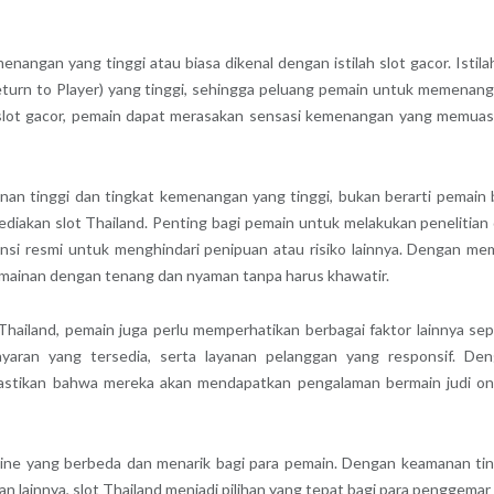
enangan yang tinggi atau biasa dikenal dengan istilah slot gacor. Istilah
eturn to Player) yang tinggi, sehingga peluang pemain untuk memenan
a slot gacor, pemain dapat merasakan sensasi kemenangan yang memua
an tinggi dan tingkat kemenangan yang tinggi, bukan berarti pemain 
ediakan slot Thailand. Penting bagi pemain untuk melakukan penelitian
ensi resmi untuk menghindari penipuan atau risiko lainnya. Dengan mem
ermainan dengan tenang dan nyaman tanpa harus khawatir.
Thailand, pemain juga perlu memperhatikan berbagai faktor lainnya sep
aran yang tersedia, serta layanan pelanggan yang responsif. De
mastikan bahwa mereka akan mendapatkan pengalaman bermain judi on
ine yang berbeda dan menarik bagi para pemain. Dengan keamanan tin
 lainnya, slot Thailand menjadi pilihan yang tepat bagi para penggemar 