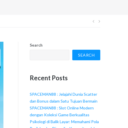
Post
navigation
Search
SEARCH
Recent Posts
SPACEMAN88 : Jelajahi Dunia Scatter
dan Bonus dalam Satu Tujuan Bermain
SPACEMAN88 : Slot Online Modern
dengan Koleksi Game Berkualitas
Psikologi di Balik Layar: Memahami Pola