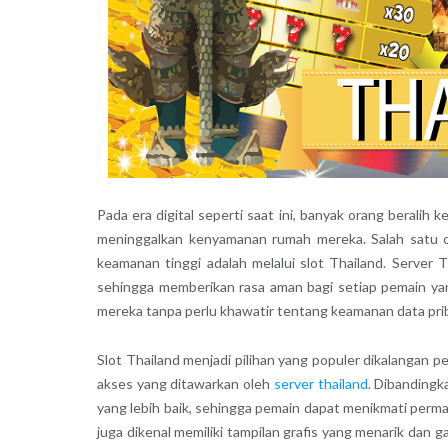
Pada era digital seperti saat ini, banyak orang beralih
meninggalkan kenyamanan rumah mereka. Salah satu op
keamanan tinggi adalah melalui slot Thailand. Server 
sehingga memberikan rasa aman bagi setiap pemain ya
mereka tanpa perlu khawatir tentang keamanan data pri
Slot Thailand menjadi pilihan yang populer dikalangan 
akses yang ditawarkan oleh
server thailand
. Dibandingk
yang lebih baik, sehingga pemain dapat menikmati perma
juga dikenal memiliki tampilan grafis yang menarik dan