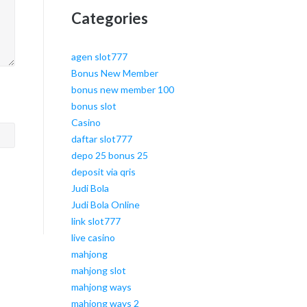
Categories
agen slot777
Bonus New Member
bonus new member 100
bonus slot
Casino
daftar slot777
depo 25 bonus 25
deposit via qris
Judi Bola
Judi Bola Online
link slot777
live casino
mahjong
mahjong slot
mahjong ways
mahjong ways 2