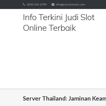
Skip
1800-345-6789
info@yourdomain.com
to
Info Terkini Judi Slot
content
Online Terbaik
Server Thailand: Jaminan Kea