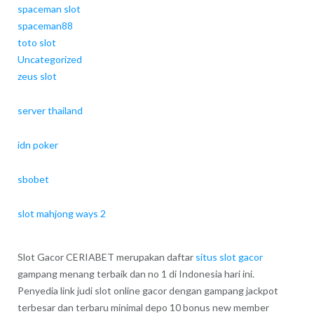
spaceman slot
spaceman88
toto slot
Uncategorized
zeus slot
server thailand
idn poker
sbobet
slot mahjong ways 2
Slot Gacor CERIABET merupakan daftar
situs slot gacor
gampang menang terbaik dan no 1 di Indonesia hari ini.
Penyedia link judi slot online gacor dengan gampang jackpot
terbesar dan terbaru minimal depo 10 bonus new member