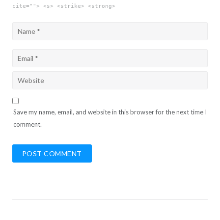
cite=""> <s> <strike> <strong>
Save my name, email, and website in this browser for the next time I
comment.