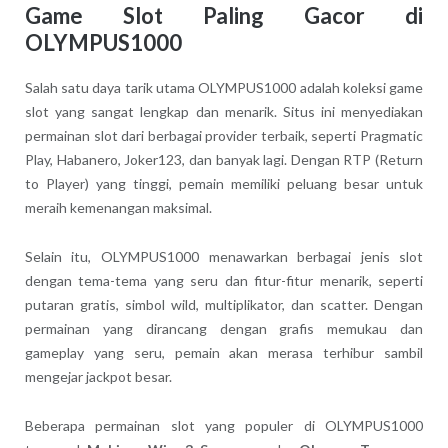
Game Slot Paling Gacor di
OLYMPUS1000
Salah satu daya tarik utama OLYMPUS1000 adalah koleksi game
slot yang sangat lengkap dan menarik. Situs ini menyediakan
permainan slot dari berbagai provider terbaik, seperti Pragmatic
Play, Habanero, Joker123, dan banyak lagi. Dengan RTP (Return
to Player) yang tinggi, pemain memiliki peluang besar untuk
meraih kemenangan maksimal.
Selain itu, OLYMPUS1000 menawarkan berbagai jenis slot
dengan tema-tema yang seru dan fitur-fitur menarik, seperti
putaran gratis, simbol wild, multiplikator, dan scatter. Dengan
permainan yang dirancang dengan grafis memukau dan
gameplay yang seru, pemain akan merasa terhibur sambil
mengejar jackpot besar.
Beberapa permainan slot yang populer di OLYMPUS1000