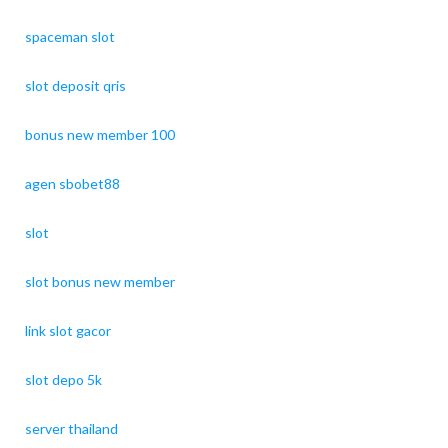
spaceman slot
slot deposit qris
bonus new member 100
agen sbobet88
slot
slot bonus new member
link slot gacor
slot depo 5k
server thailand