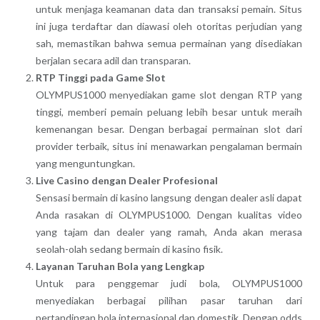
untuk menjaga keamanan data dan transaksi pemain. Situs
ini juga terdaftar dan diawasi oleh otoritas perjudian yang
sah, memastikan bahwa semua permainan yang disediakan
berjalan secara adil dan transparan.
RTP Tinggi pada Game Slot
OLYMPUS1000 menyediakan game slot dengan RTP yang
tinggi, memberi pemain peluang lebih besar untuk meraih
kemenangan besar. Dengan berbagai permainan slot dari
provider terbaik, situs ini menawarkan pengalaman bermain
yang menguntungkan.
Live Casino dengan Dealer Profesional
Sensasi bermain di kasino langsung dengan dealer asli dapat
Anda rasakan di OLYMPUS1000. Dengan kualitas video
yang tajam dan dealer yang ramah, Anda akan merasa
seolah-olah sedang bermain di kasino fisik.
Layanan Taruhan Bola yang Lengkap
Untuk para penggemar judi bola, OLYMPUS1000
menyediakan berbagai pilihan pasar taruhan dari
pertandingan bola internasional dan domestik. Dengan odds