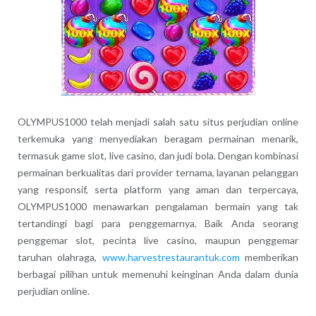
OLYMPUS1000 telah menjadi salah satu situs perjudian online
terkemuka yang menyediakan beragam permainan menarik,
termasuk game slot, live casino, dan judi bola. Dengan kombinasi
permainan berkualitas dari provider ternama, layanan pelanggan
yang responsif, serta platform yang aman dan terpercaya,
OLYMPUS1000 menawarkan pengalaman bermain yang tak
tertandingi bagi para penggemarnya. Baik Anda seorang
penggemar slot, pecinta live casino, maupun penggemar
taruhan olahraga,
www.harvestrestaurantuk.com
memberikan
berbagai pilihan untuk memenuhi keinginan Anda dalam dunia
perjudian online.