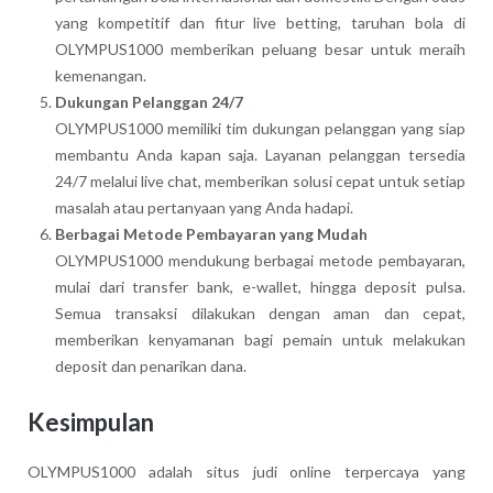
yang kompetitif dan fitur live betting, taruhan bola di
OLYMPUS1000 memberikan peluang besar untuk meraih
kemenangan.
Dukungan Pelanggan 24/7
OLYMPUS1000 memiliki tim dukungan pelanggan yang siap
membantu Anda kapan saja. Layanan pelanggan tersedia
24/7 melalui live chat, memberikan solusi cepat untuk setiap
masalah atau pertanyaan yang Anda hadapi.
Berbagai Metode Pembayaran yang Mudah
OLYMPUS1000 mendukung berbagai metode pembayaran,
mulai dari transfer bank, e-wallet, hingga deposit pulsa.
Semua transaksi dilakukan dengan aman dan cepat,
memberikan kenyamanan bagi pemain untuk melakukan
deposit dan penarikan dana.
Kesimpulan
OLYMPUS1000 adalah situs judi online terpercaya yang