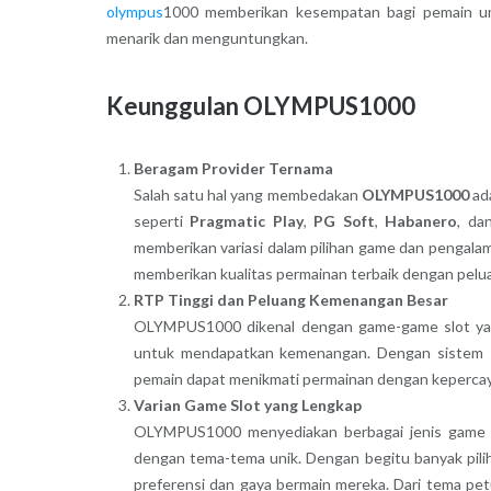
olympus
1000 memberikan kesempatan bagi pemain un
menarik dan menguntungkan.
Keunggulan OLYMPUS1000
Beragam Provider Ternama
Salah satu hal yang membedakan
OLYMPUS1000
ad
seperti
Pragmatic Play
,
PG Soft
,
Habanero
, da
memberikan variasi dalam pilihan game dan pengala
memberikan kualitas permainan terbaik dengan pelu
RTP Tinggi dan Peluang Kemenangan Besar
OLYMPUS1000 dikenal dengan game-game slot ya
untuk mendapatkan kemenangan. Dengan sistem 
pemain dapat menikmati permainan dengan kepercaya
Varian Game Slot yang Lengkap
OLYMPUS1000 menyediakan berbagai jenis game slo
dengan tema-tema unik. Dengan begitu banyak pil
preferensi dan gaya bermain mereka. Dari tema pet