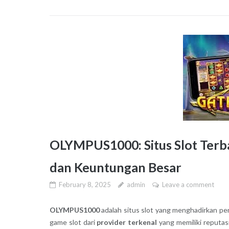
OLYMPUS1000: Situs Slot Terb
dan Keuntungan Besar
February 8, 2025
admin
Leave a comment
OLYMPUS1000
adalah situs slot yang menghadirkan pe
game slot dari
provider terkenal
yang memiliki reputasi