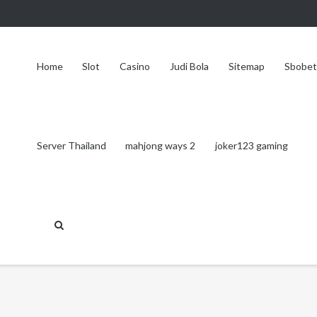
Home
Slot
Casino
Judi Bola
Sitemap
Sbobe
Server Thailand
mahjong ways 2
joker123 gaming