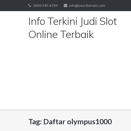
Skip
1800-345-6789
info@yourdomain.com
to
Info Terkini Judi Slot
content
Online Terbaik
Tag:
Daftar olympus1000