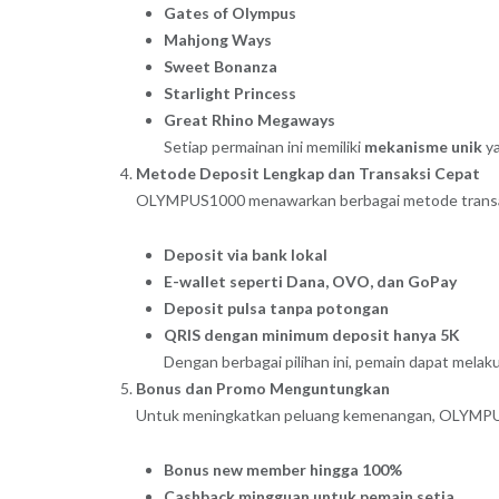
Gates of Olympus
Mahjong Ways
Sweet Bonanza
Starlight Princess
Great Rhino Megaways
Setiap permainan ini memiliki
mekanisme unik
ya
Metode Deposit Lengkap dan Transaksi Cepat
OLYMPUS1000 menawarkan berbagai metode trans
Deposit via bank lokal
E-wallet seperti Dana, OVO, dan GoPay
Deposit pulsa tanpa potongan
QRIS dengan minimum deposit hanya 5K
Dengan berbagai pilihan ini, pemain dapat mela
Bonus dan Promo Menguntungkan
Untuk meningkatkan peluang kemenangan, OLYMP
Bonus new member hingga 100%
Cashback mingguan untuk pemain setia