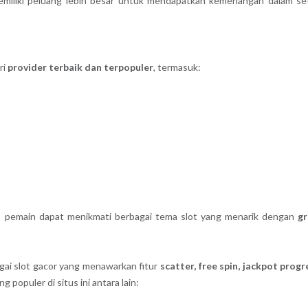
miliki peluang lebih besar untuk mendapatkan kemenangan dalam se
ri
provider terbaik dan terpopuler
, termasuk:
i, pemain dapat menikmati berbagai tema slot yang menarik dengan
gr
i slot gacor yang menawarkan fitur
scatter, free spin, jackpot progre
g populer di situs ini antara lain: