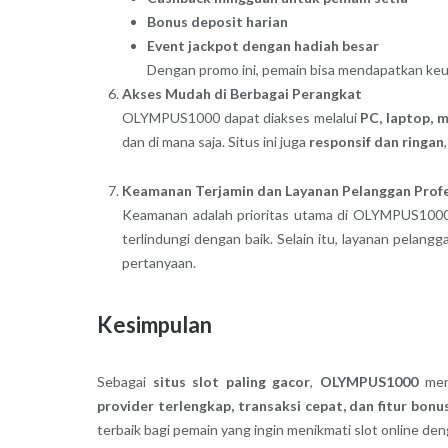
Bonus deposit harian
Event jackpot dengan hadiah besar
Dengan promo ini, pemain bisa mendapatkan keun
Akses Mudah di Berbagai Perangkat
OLYMPUS1000 dapat diakses melalui
PC, laptop,
dan di mana saja. Situs ini juga
responsif dan ringan
Keamanan Terjamin dan Layanan Pelanggan Profe
Keamanan adalah prioritas utama di OLYMPUS1000. 
terlindungi dengan baik. Selain itu, layanan pelang
pertanyaan.
Kesimpulan
Sebagai
situs slot paling gacor
,
OLYMPUS1000
mena
provider terlengkap, transaksi cepat, dan fitur bon
terbaik bagi pemain yang ingin menikmati slot online d