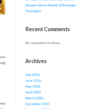
dengan Akses Mudah di Berbagai
Perangkat
Recent Comments
No comments to show.
lihan
Archives
bagi
July 2026
June 2026
May 2026
April 2026
March 2026
yer)
December 2025