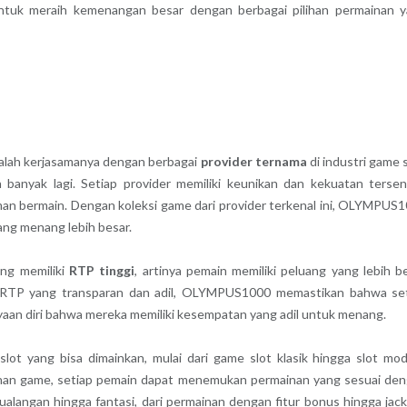
tuk meraih kemenangan besar dengan berbagai pilihan permainan 
alah kerjasamanya dengan berbagai
provider ternama
di industri game s
n banyak lagi. Setiap provider memiliki keunikan dan kekuatan tersend
man bermain. Dengan koleksi game dari provider terkenal ini, OLYMPUS
ang menang lebih besar.
ng memiliki
RTP tinggi
, artinya pemain memiliki peluang yang lebih b
RTP yang transparan dan adil, OLYMPUS1000 memastikan bahwa se
an diri bahwa mereka memiliki kesempatan yang adil untuk menang.
t yang bisa dimainkan, mulai dari game slot klasik hingga slot mo
ihan game, setiap pemain dapat menemukan permainan yang sesuai de
ualangan hingga fantasi, dari permainan dengan fitur bonus hingga jac