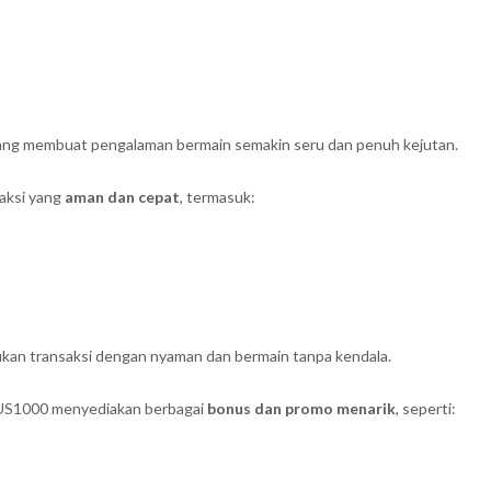
ng membuat pengalaman bermain semakin seru dan penuh kejutan.
aksi yang
aman dan cepat
, termasuk:
kukan transaksi dengan nyaman dan bermain tanpa kendala.
US1000 menyediakan berbagai
bonus dan promo menarik
, seperti: