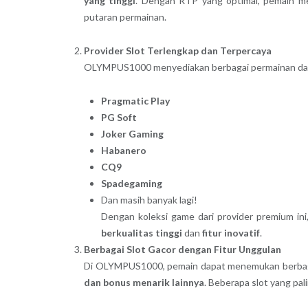
yang tinggi
. Dengan RTP yang optimal, pemain me
putaran permainan.
Provider Slot Terlengkap dan Terpercaya
OLYMPUS1000 menyediakan berbagai permainan da
Pragmatic Play
PG Soft
Joker Gaming
Habanero
CQ9
Spadegaming
Dan masih banyak lagi!
Dengan koleksi game dari provider premium in
berkualitas tinggi
dan
fitur inovatif
.
Berbagai Slot Gacor dengan Fitur Unggulan
Di OLYMPUS1000, pemain dapat menemukan berbaga
dan bonus menarik lainnya
. Beberapa slot yang palin