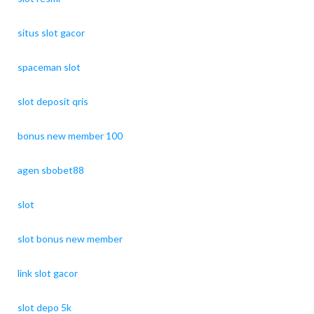
situs slot gacor
spaceman slot
slot deposit qris
bonus new member 100
agen sbobet88
slot
slot bonus new member
link slot gacor
slot depo 5k