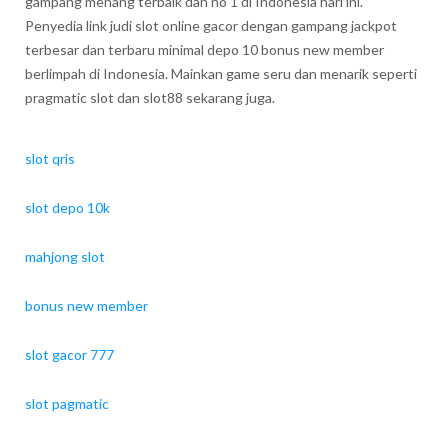
gampang menang terbaik dan no 1 di Indonesia hari ini.
Penyedia link judi slot online gacor dengan gampang jackpot
terbesar dan terbaru minimal depo 10 bonus new member
berlimpah di Indonesia. Mainkan game seru dan menarik seperti
pragmatic slot dan slot88 sekarang juga.
slot qris
slot depo 10k
mahjong slot
bonus new member
slot gacor 777
slot pagmatic