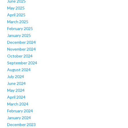
June 2025
May 2025
April 2025
March 2025
February 2025
January 2025
December 2024
November 2024
October 2024
September 2024
August 2024
July 2024
June 2024
May 2024
April 2024
March 2024
February 2024
January 2024
December 2023