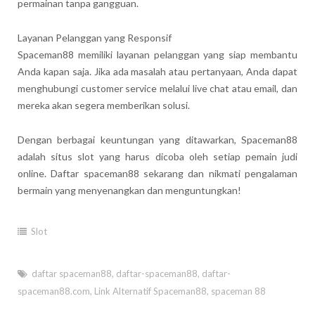
permainan tanpa gangguan.
Layanan Pelanggan yang Responsif
Spaceman88 memiliki layanan pelanggan yang siap membantu
Anda kapan saja. Jika ada masalah atau pertanyaan, Anda dapat
menghubungi customer service melalui live chat atau email, dan
mereka akan segera memberikan solusi.
Dengan berbagai keuntungan yang ditawarkan, Spaceman88
adalah situs slot yang harus dicoba oleh setiap pemain judi
online. Daftar spaceman88 sekarang dan nikmati pengalaman
bermain yang menyenangkan dan menguntungkan!
Slot
daftar spaceman88
,
daftar-spaceman88
,
daftar-
spaceman88.com
,
Link Alternatif Spaceman88
,
spaceman 88