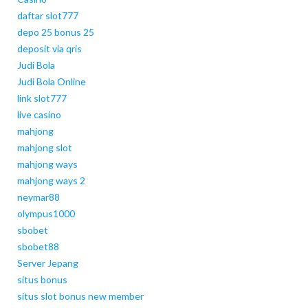
daftar slot777
depo 25 bonus 25
deposit via qris
Judi Bola
Judi Bola Online
link slot777
live casino
mahjong
mahjong slot
mahjong ways
mahjong ways 2
neymar88
olympus1000
sbobet
sbobet88
Server Jepang
situs bonus
situs slot bonus new member