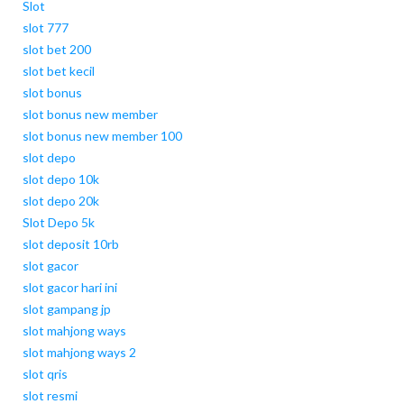
Slot
slot 777
slot bet 200
slot bet kecil
slot bonus
slot bonus new member
slot bonus new member 100
slot depo
slot depo 10k
slot depo 20k
Slot Depo 5k
slot deposit 10rb
slot gacor
slot gacor hari ini
slot gampang jp
slot mahjong ways
slot mahjong ways 2
slot qris
slot resmi