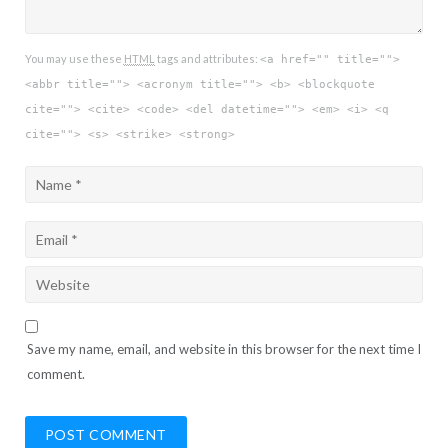
You may use these
HTML
tags and attributes:
<a href="" title="">
<abbr title=""> <acronym title=""> <b> <blockquote
cite=""> <cite> <code> <del datetime=""> <em> <i> <q
cite=""> <s> <strike> <strong>
Save my name, email, and website in this browser for the next time I
comment.