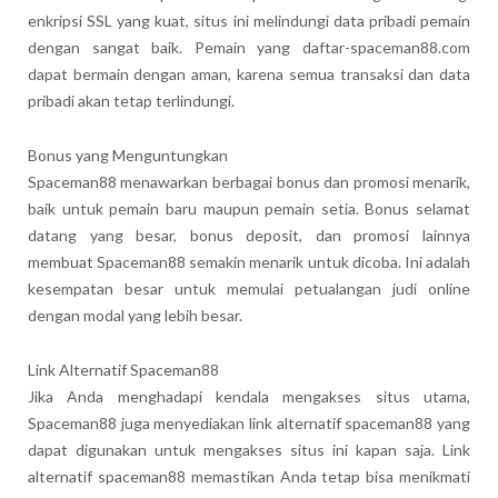
enkripsi SSL yang kuat, situs ini melindungi data pribadi pemain
dengan sangat baik. Pemain yang daftar-spaceman88.com
dapat bermain dengan aman, karena semua transaksi dan data
pribadi akan tetap terlindungi.
Bonus yang Menguntungkan
Spaceman88 menawarkan berbagai bonus dan promosi menarik,
baik untuk pemain baru maupun pemain setia. Bonus selamat
datang yang besar, bonus deposit, dan promosi lainnya
membuat Spaceman88 semakin menarik untuk dicoba. Ini adalah
kesempatan besar untuk memulai petualangan judi online
dengan modal yang lebih besar.
Link Alternatif Spaceman88
Jika Anda menghadapi kendala mengakses situs utama,
Spaceman88 juga menyediakan link alternatif spaceman88 yang
dapat digunakan untuk mengakses situs ini kapan saja. Link
alternatif spaceman88 memastikan Anda tetap bisa menikmati