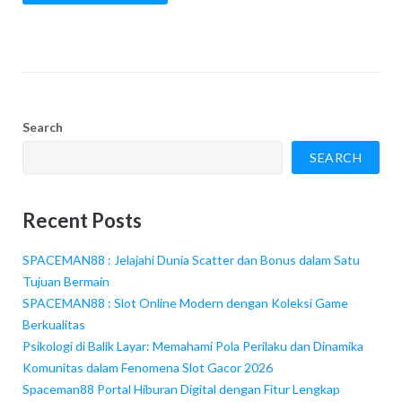
Search
SEARCH
Recent Posts
SPACEMAN88 : Jelajahi Dunia Scatter dan Bonus dalam Satu
Tujuan Bermain
SPACEMAN88 : Slot Online Modern dengan Koleksi Game
Berkualitas
Psikologi di Balik Layar: Memahami Pola Perilaku dan Dinamika
Komunitas dalam Fenomena Slot Gacor 2026
Spaceman88 Portal Hiburan Digital dengan Fitur Lengkap