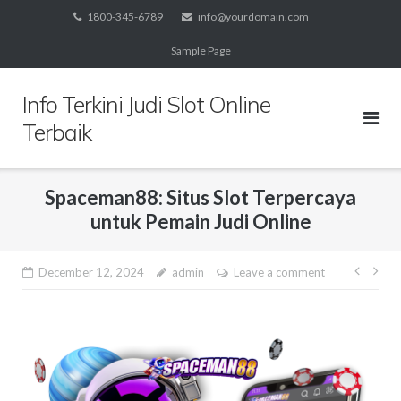
Skip
1800-345-6789
info@yourdomain.com
to
Sample Page
content
Info Terkini Judi Slot Online
Terbaik
Spaceman88: Situs Slot Terpercaya
untuk Pemain Judi Online
Post
December 12, 2024
admin
Leave a comment
navig