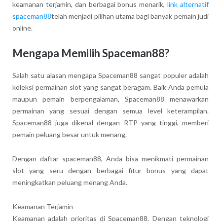
keamanan terjamin, dan berbagai bonus menarik,
link alternatif
spaceman88
telah menjadi pilihan utama bagi banyak pemain judi
online.
Mengapa Memilih Spaceman88?
Salah satu alasan mengapa Spaceman88 sangat populer adalah
koleksi permainan slot yang sangat beragam. Baik Anda pemula
maupun pemain berpengalaman, Spaceman88 menawarkan
permainan yang sesuai dengan semua level keterampilan.
Spaceman88 juga dikenal dengan RTP yang tinggi, memberi
pemain peluang besar untuk menang.
Dengan daftar spaceman88, Anda bisa menikmati permainan
slot yang seru dengan berbagai fitur bonus yang dapat
meningkatkan peluang menang Anda.
Keamanan Terjamin
Keamanan adalah prioritas di Spaceman88. Dengan teknologi