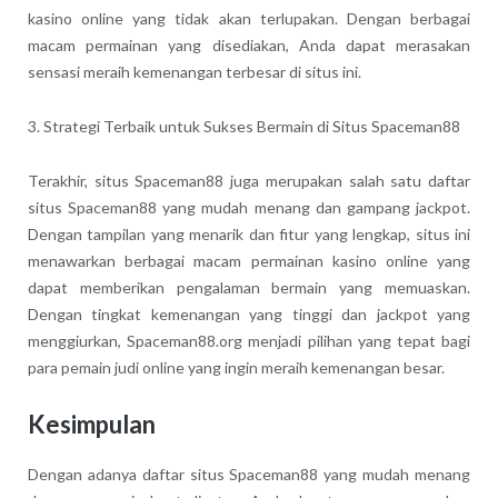
kasino online yang tidak akan terlupakan. Dengan berbagai
macam permainan yang disediakan, Anda dapat merasakan
sensasi meraih kemenangan terbesar di situs ini.
3. Strategi Terbaik untuk Sukses Bermain di Situs Spaceman88
Terakhir, situs Spaceman88 juga merupakan salah satu daftar
situs Spaceman88 yang mudah menang dan gampang jackpot.
Dengan tampilan yang menarik dan fitur yang lengkap, situs ini
menawarkan berbagai macam permainan kasino online yang
dapat memberikan pengalaman bermain yang memuaskan.
Dengan tingkat kemenangan yang tinggi dan jackpot yang
menggiurkan, Spaceman88.org menjadi pilihan yang tepat bagi
para pemain judi online yang ingin meraih kemenangan besar.
Kesimpulan
Dengan adanya daftar situs Spaceman88 yang mudah menang