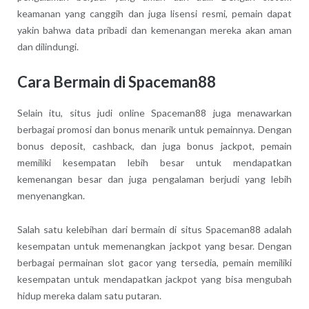
keamanan yang canggih dan juga lisensi resmi, pemain dapat
yakin bahwa data pribadi dan kemenangan mereka akan aman
dan dilindungi.
Cara Bermain di Spaceman88
Selain itu, situs judi online Spaceman88 juga menawarkan
berbagai promosi dan bonus menarik untuk pemainnya. Dengan
bonus deposit, cashback, dan juga bonus jackpot, pemain
memiliki kesempatan lebih besar untuk mendapatkan
kemenangan besar dan juga pengalaman berjudi yang lebih
menyenangkan.
Salah satu kelebihan dari bermain di situs Spaceman88 adalah
kesempatan untuk memenangkan jackpot yang besar. Dengan
berbagai permainan slot gacor yang tersedia, pemain memiliki
kesempatan untuk mendapatkan jackpot yang bisa mengubah
hidup mereka dalam satu putaran.