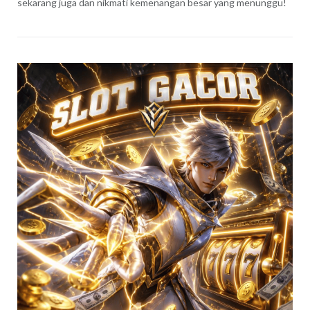
sekarang juga dan nikmati kemenangan besar yang menunggu!