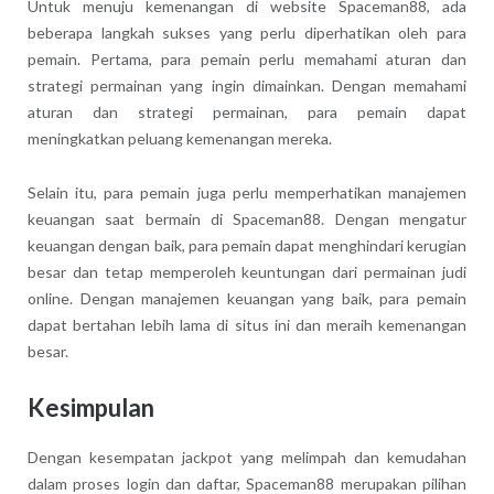
Untuk menuju kemenangan di website Spaceman88, ada
beberapa langkah sukses yang perlu diperhatikan oleh para
pemain. Pertama, para pemain perlu memahami aturan dan
strategi permainan yang ingin dimainkan. Dengan memahami
aturan dan strategi permainan, para pemain dapat
meningkatkan peluang kemenangan mereka.
Selain itu, para pemain juga perlu memperhatikan manajemen
keuangan saat bermain di Spaceman88. Dengan mengatur
keuangan dengan baik, para pemain dapat menghindari kerugian
besar dan tetap memperoleh keuntungan dari permainan judi
online. Dengan manajemen keuangan yang baik, para pemain
dapat bertahan lebih lama di situs ini dan meraih kemenangan
besar.
Kesimpulan
Dengan kesempatan jackpot yang melimpah dan kemudahan
dalam proses login dan daftar, Spaceman88 merupakan pilihan