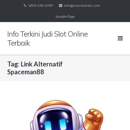
Skip
1800-345-6789
info@yourdomain.com
to
Sample Page
content
Info Terkini Judi Slot Online
Terbaik
Tag:
Link Alternatif
Spaceman88