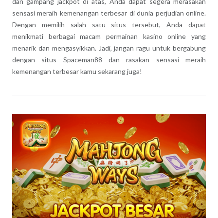
dan gampang jackpot di atas, Anda dapat segera merasakan
sensasi meraih kemenangan terbesar di dunia perjudian online.
Dengan memilih salah satu situs tersebut, Anda dapat
menikmati berbagai macam permainan kasino online yang
menarik dan mengasyikkan. Jadi, jangan ragu untuk bergabung
dengan situs Spaceman88 dan rasakan sensasi meraih
kemenangan terbesar kamu sekarang juga!