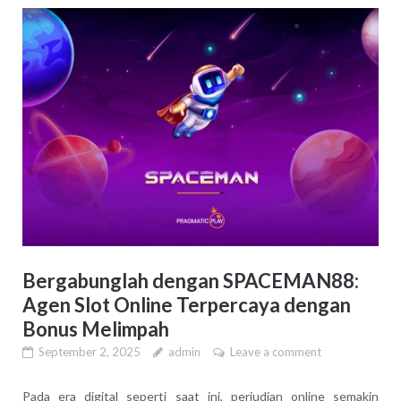
Bergabunglah dengan SPACEMAN88:
Agen Slot Online Terpercaya dengan
Bonus Melimpah
September 2, 2025
admin
Leave a comment
Pada era digital seperti saat ini, perjudian online semakin