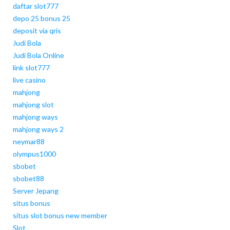
daftar slot777
depo 25 bonus 25
deposit via qris
Judi Bola
Judi Bola Online
link slot777
live casino
mahjong
mahjong slot
mahjong ways
mahjong ways 2
neymar88
olympus1000
sbobet
sbobet88
Server Jepang
situs bonus
situs slot bonus new member
Slot