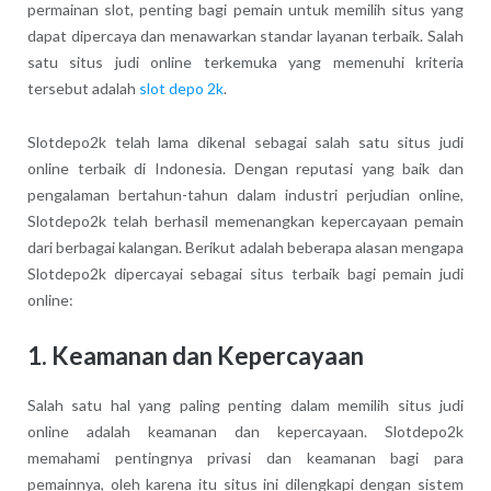
permainan slot, penting bagi pemain untuk memilih situs yang
dapat dipercaya dan menawarkan standar layanan terbaik. Salah
satu situs judi online terkemuka yang memenuhi kriteria
tersebut adalah
slot depo 2k
.
Slotdepo2k telah lama dikenal sebagai salah satu situs judi
online terbaik di Indonesia. Dengan reputasi yang baik dan
pengalaman bertahun-tahun dalam industri perjudian online,
Slotdepo2k telah berhasil memenangkan kepercayaan pemain
dari berbagai kalangan. Berikut adalah beberapa alasan mengapa
Slotdepo2k dipercayai sebagai situs terbaik bagi pemain judi
online:
1. Keamanan dan Kepercayaan
Salah satu hal yang paling penting dalam memilih situs judi
online adalah keamanan dan kepercayaan. Slotdepo2k
memahami pentingnya privasi dan keamanan bagi para
pemainnya, oleh karena itu situs ini dilengkapi dengan sistem