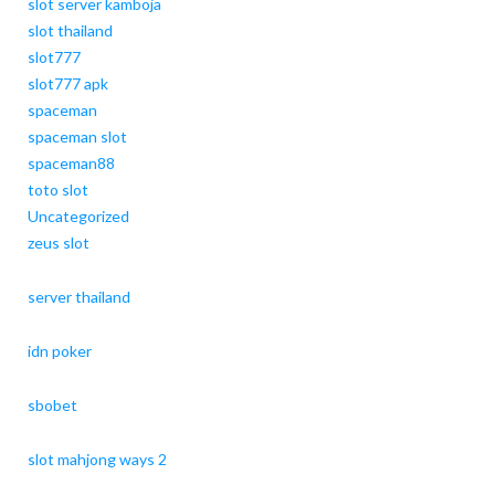
slot server kamboja
slot thailand
slot777
slot777 apk
spaceman
spaceman slot
spaceman88
toto slot
Uncategorized
zeus slot
server thailand
idn poker
sbobet
slot mahjong ways 2