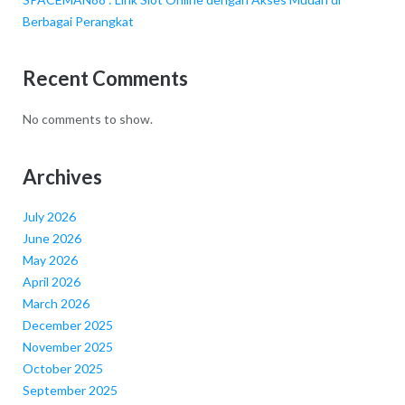
Berbagai Perangkat
Recent Comments
No comments to show.
Archives
July 2026
June 2026
May 2026
April 2026
March 2026
December 2025
November 2025
October 2025
September 2025