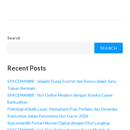
Search
SEARCH
Recent Posts
SPACEMAN88 : Jelajahi Dunia Scatter dan Bonus dalam Satu
Tujuan Bermain
SPACEMAN88 : Slot Online Modern dengan Koleksi Game
Berkualitas
Psikologi di Balik Layar: Memahami Pola Perilaku dan Dinamika
Komunitas dalam Fenomena Slot Gacor 2026
Spaceman88 Portal Hiburan Digital dengan Fitur Lengkap
SPACEMAN88 : Link Slot Online dengan Akses Mudah di