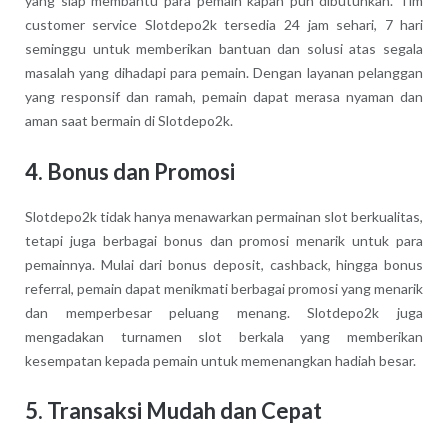
yang siap membantu para pemain kapan pun dibutuhkan. Tim
customer service Slotdepo2k tersedia 24 jam sehari, 7 hari
seminggu untuk memberikan bantuan dan solusi atas segala
masalah yang dihadapi para pemain. Dengan layanan pelanggan
yang responsif dan ramah, pemain dapat merasa nyaman dan
aman saat bermain di Slotdepo2k.
4. Bonus dan Promosi
Slotdepo2k tidak hanya menawarkan permainan slot berkualitas,
tetapi juga berbagai bonus dan promosi menarik untuk para
pemainnya. Mulai dari bonus deposit, cashback, hingga bonus
referral, pemain dapat menikmati berbagai promosi yang menarik
dan memperbesar peluang menang. Slotdepo2k juga
mengadakan turnamen slot berkala yang memberikan
kesempatan kepada pemain untuk memenangkan hadiah besar.
5. Transaksi Mudah dan Cepat