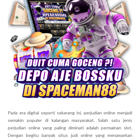
Pada era digital seperti sekarang ini, perjudian online menjadi
semakin populer di kalangan masyarakat. Salah satu jenis
perjudian online yang paling diminati adalah permainan slot.
Dengan begitu banyak situs judi online yang menawarkan