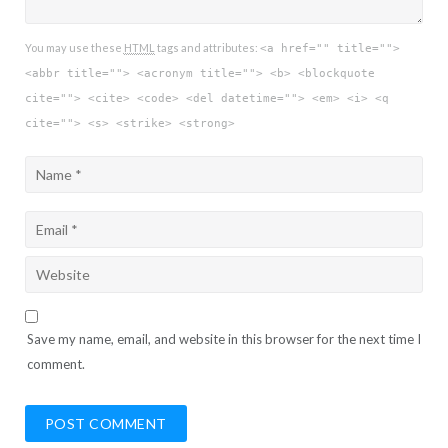
You may use these
HTML
tags and attributes:
<a href="" title="">
<abbr title=""> <acronym title=""> <b> <blockquote
cite=""> <cite> <code> <del datetime=""> <em> <i> <q
cite=""> <s> <strike> <strong>
Save my name, email, and website in this browser for the next time I
comment.