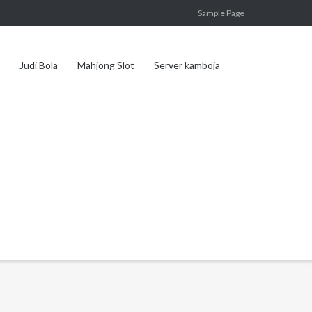
Sample Page
t
Judi Bola
Mahjong Slot
Server kamboja