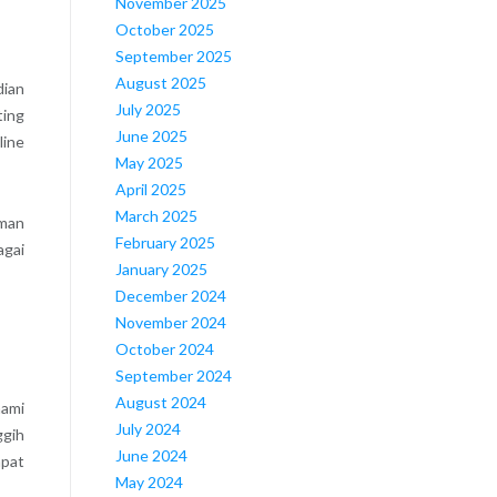
November 2025
October 2025
September 2025
August 2025
dian
July 2025
ting
June 2025
line
May 2025
April 2025
March 2025
aman
February 2025
agai
January 2025
December 2024
November 2024
October 2024
September 2024
August 2024
hami
July 2024
ggih
June 2024
apat
May 2024