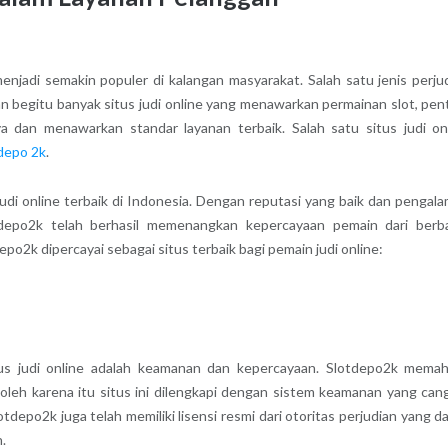
 menjadi semakin populer di kalangan masyarakat. Salah satu jenis perju
an begitu banyak situs judi online yang menawarkan permainan slot, pen
a dan menawarkan standar layanan terbaik. Salah satu situs judi on
 depo 2k
.
judi online terbaik di Indonesia. Dengan reputasi yang baik dan pengal
otdepo2k telah berhasil memenangkan kepercayaan pemain dari berb
po2k dipercayai sebagai situs terbaik bagi pemain judi online:
itus judi online adalah keamanan dan kepercayaan. Slotdepo2k mema
oleh karena itu situs ini dilengkapi dengan sistem keamanan yang can
otdepo2k juga telah memiliki lisensi resmi dari otoritas perjudian yang d
.