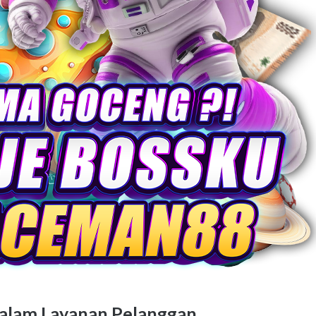
dalam Layanan Pelanggan