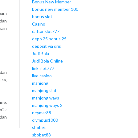
Bonus New Member
bonus new member 100
para
bonus slot
 dan
Casino
main
daftar slot777
depo 25 bonus 25
deposit via qris
Judi Bola
Judi Bola Online
link slot777
 dan
live casino
lsa,
mahjong
mahjong slot
mahjong ways
ine.
mahjong ways 2
po2k
neymar88
 dan
olympus1000
sbobet
sbobet88