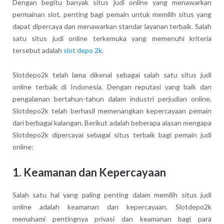
Dengan begitu banyak situs judi online yang menawarkan
permainan slot, penting bagi pemain untuk memilih situs yang
dapat dipercaya dan menawarkan standar layanan terbaik. Salah
satu situs judi online terkemuka yang memenuhi kriteria
tersebut adalah
slot depo 2k
.
Slotdepo2k telah lama dikenal sebagai salah satu situs judi
online terbaik di Indonesia. Dengan reputasi yang baik dan
pengalaman bertahun-tahun dalam industri perjudian online,
Slotdepo2k telah berhasil memenangkan kepercayaan pemain
dari berbagai kalangan. Berikut adalah beberapa alasan mengapa
Slotdepo2k dipercayai sebagai situs terbaik bagi pemain judi
online:
1. Keamanan dan Kepercayaan
Salah satu hal yang paling penting dalam memilih situs judi
online adalah keamanan dan kepercayaan. Slotdepo2k
memahami pentingnya privasi dan keamanan bagi para