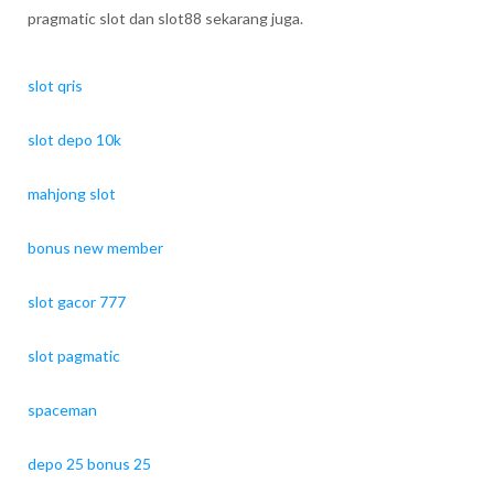
pragmatic slot dan slot88 sekarang juga.
slot qris
slot depo 10k
mahjong slot
bonus new member
slot gacor 777
slot pagmatic
spaceman
depo 25 bonus 25