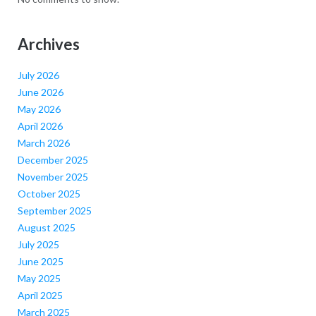
Archives
July 2026
June 2026
May 2026
April 2026
March 2026
December 2025
November 2025
October 2025
September 2025
August 2025
July 2025
June 2025
May 2025
April 2025
March 2025