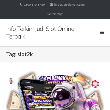
Skip
1800-345-6789
info@yourdomain.com
to
Sample Page
content
Info Terkini Judi Slot Online
Terbaik
Tag:
slot2k