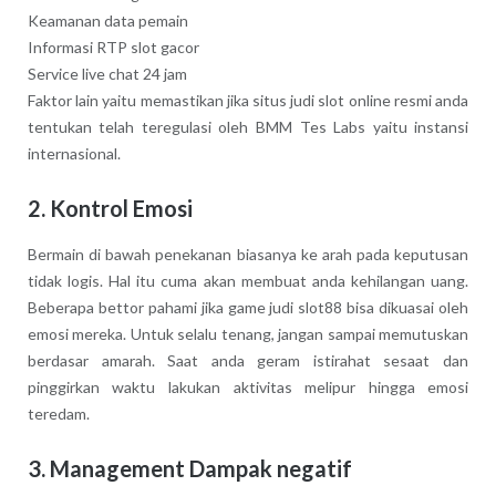
Keamanan data pemain
Informasi RTP slot gacor
Service live chat 24 jam
Faktor lain yaitu memastikan jika situs judi slot online resmi anda
tentukan telah teregulasi oleh BMM Tes Labs yaitu instansi
internasional.
2. Kontrol Emosi
Bermain di bawah penekanan biasanya ke arah pada keputusan
tidak logis. Hal itu cuma akan membuat anda kehilangan uang.
Beberapa bettor pahami jika game judi slot88 bisa dikuasai oleh
emosi mereka. Untuk selalu tenang, jangan sampai memutuskan
berdasar amarah. Saat anda geram istirahat sesaat dan
pinggirkan waktu lakukan aktivitas melipur hingga emosi
teredam.
3. Management Dampak negatif