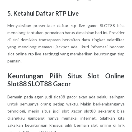
5. Ketahui Daftar RTP Live
Menyaksikan prosentase daftar rtp live game SLOT88 bisa
menolong tentukan permainan harus dimainkan hari ini. Provider
di sini demikian transaparan berkaitan data tingkat volatilitas
yang menolong memacu jackpot ada. Ikuti informasi bocoran
slot online rtp live tertinggi yang memberikan keuntungan tiap
pemain.
Keuntungan Pilih Situs Slot Online
Slot88 SLOT88 Gacor
Bermain pada agen judi slot88 gacor akan ada selalu selingan
untuk semuanya orang setiap waktu. Makin berkembanganya
tehnologi, mesin situs judi slot gacor slot88 sekarang bisa
dijangkau gampang hanya memakai internet. Silahkan kita
saksikan keuntungan khusus pilih bermain slot online di link