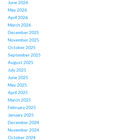
June 2026
May 2026
April 2026
March 2026
December 2025
November 2025
October 2025
September 2025
August 2025
July 2025
June 2025
May 2025
April 2025
March 2025
February 2025
January 2025
December 2024
November 2024
October 2024