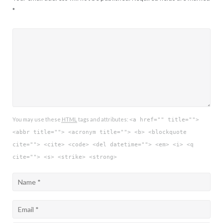
*
You may use these
HTML
tags and attributes:
<a href="" title="">
<abbr title=""> <acronym title=""> <b> <blockquote
cite=""> <cite> <code> <del datetime=""> <em> <i> <q
cite=""> <s> <strike> <strong>