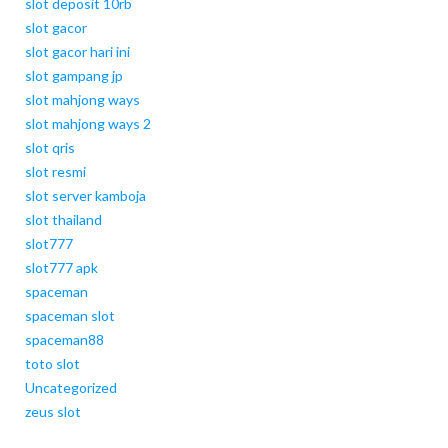
slot deposit 10rb
slot gacor
slot gacor hari ini
slot gampang jp
slot mahjong ways
slot mahjong ways 2
slot qris
slot resmi
slot server kamboja
slot thailand
slot777
slot777 apk
spaceman
spaceman slot
spaceman88
toto slot
Uncategorized
zeus slot