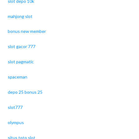
slot depo 10k
mahjong slot
bonus new member
slot gacor 777
slot pagmatic
spaceman
depo 25 bonus 25
slot777
olympus
situs toto slot