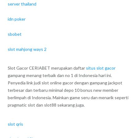
server thailand
idn poker
sbobet
slot mahjong ways 2
Slot Gacor CERIABET merupakan daftar
situs slot gacor
gampang menang terbaik dan no 1 di Indonesia hari ini.
Penyedia link judi slot online gacor dengan gampang jackpot
terbesar dan terbaru minimal depo 10 bonus new member
berlimpah di Indonesia. Mainkan game seru dan menarik seperti
pragmatic slot dan slot88 sekarang juga.
slot qris