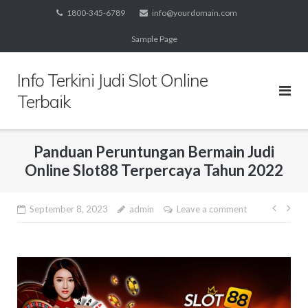
Skip
1800-345-6789
info@yourdomain.com
to
Sample Page
content
Info Terkini Judi Slot Online
Terbaik
Panduan Peruntungan Bermain Judi
Online Slot88 Terpercaya Tahun 2022
Post
September 8, 2023
admin
Leave a comment
navig