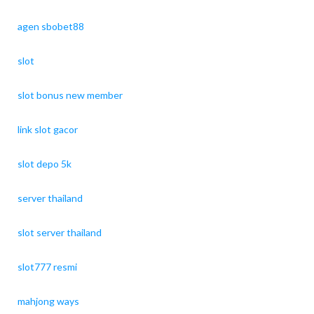
agen sbobet88
slot
slot bonus new member
link slot gacor
slot depo 5k
server thailand
slot server thailand
slot777 resmi
mahjong ways