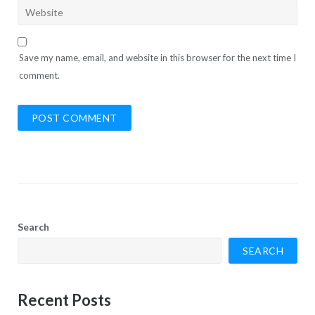
Save my name, email, and website in this browser for the next time I
comment.
Search
SEARCH
Recent Posts