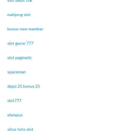
slot depo 10k
mahjong slot
bonus new member
slot gacor 777
slot pagmatic
spaceman
depo 25 bonus 25
slot777
olympus
situs toto slot