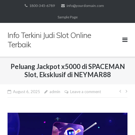
Skip
1800-345-6789
info@yourdomain.com
to
Sample Page
content
Info Terkini Judi Slot Online
Terbaik
Peluang Jackpot x5000 di SPACEMAN
Slot, Eksklusif di NEYMAR88
Post
August 6, 2025
admin
Leave a comment
navig