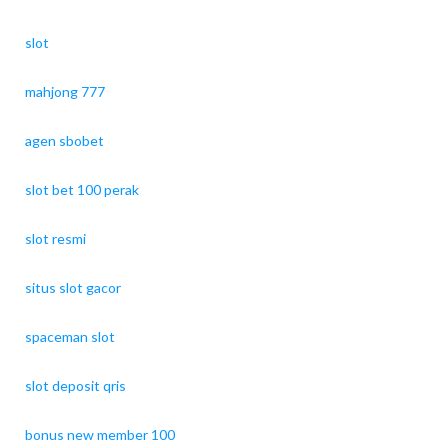
slot
mahjong 777
agen sbobet
slot bet 100 perak
slot resmi
situs slot gacor
spaceman slot
slot deposit qris
bonus new member 100