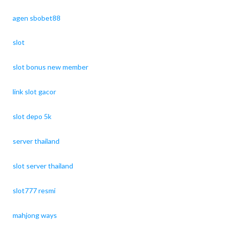
agen sbobet88
slot
slot bonus new member
link slot gacor
slot depo 5k
server thailand
slot server thailand
slot777 resmi
mahjong ways