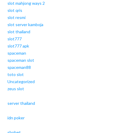
slot mahjong ways 2
slot qris
slot resmi
slot server kamboja
slot thailand
slot777
slot777 apk
spaceman
spaceman slot
spaceman88
toto slot
Uncategorized
zeus slot
server thailand
idn poker
sbobet