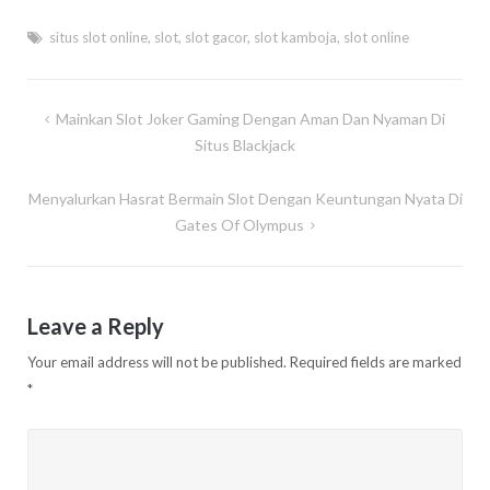
situs slot online
,
slot
,
slot gacor
,
slot kamboja
,
slot online
Post
Mainkan Slot Joker Gaming Dengan Aman Dan Nyaman Di
navigation
Situs Blackjack
Menyalurkan Hasrat Bermain Slot Dengan Keuntungan Nyata Di
Gates Of Olympus
Leave a Reply
Your email address will not be published.
Required fields are marked
*