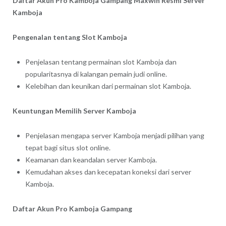
Daftar Akun Pro Kamboja Gampang Maxwin Resmi Server
Kamboja
Pengenalan tentang Slot Kamboja
Penjelasan tentang permainan slot Kamboja dan
popularitasnya di kalangan pemain judi online.
Kelebihan dan keunikan dari permainan slot Kamboja.
Keuntungan Memilih Server Kamboja
Penjelasan mengapa server Kamboja menjadi pilihan yang
tepat bagi situs slot online.
Keamanan dan keandalan server Kamboja.
Kemudahan akses dan kecepatan koneksi dari server
Kamboja.
Daftar Akun Pro Kamboja Gampang