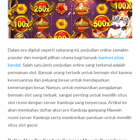
Dalam era digital seperti sekarang ini, perjudian online semakin
populer dan menjadi pilihan utama bagi banyak
marinos pizza
kendal
. Salah satu jenis perjudian online yang terkenal adalah
permainan slot. Banyak orang tertarik untuk bermain slot karena
keseruannya dan peluang besar untuk mendapatkan
kemenangan besar. Namun, untuk memastikan pengalaman
bermain slot yang terbaik, sangat penting untuk memilih situs
slot resmi dengan server Kamboja yang terpercaya. Artikel ini
akan membahas daftar akun pro Kamboja gampang Maxwin
resmi server Kamboja serta memberikan panduan untuk memilih
situs slot gacor.