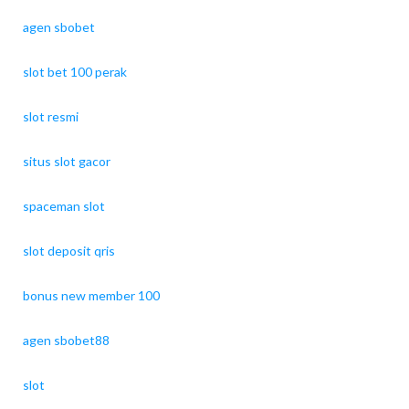
agen sbobet
slot bet 100 perak
slot resmi
situs slot gacor
spaceman slot
slot deposit qris
bonus new member 100
agen sbobet88
slot