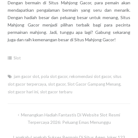
Dengan bermain di Situs Mahjong Gacor, para pemain akan
mendapatkan pengalaman bermain yang seru dan menarik.
Dengan hadiah besar dan peluang besar untuk menang, Situs
Mahjong Gacor menjadi pilihan terbaik bagi para pecinta
permainan mahjong. Jadi, tunggu apa lagi? Gabung sekarang
juga dan raih kemenangan besar di Situs Mahjong Gacor!
Slot
jam gacor slot
,
pola slot gacor
,
rekomendasi slot gacor
,
situs
slot gacor terpercaya
,
slot gacor
,
Slot Gacor Gampang Menang
,
slot gacor hari ini
,
slot gacor terbaru
Post
Menangkan Hadiah Fantastis Di Website Slot Resmi
navigation
Terpercaya 2026: Peluang Emas Menunggu
Langkah-Langkah Sukses Bermain Di Situs Agen Joker 123