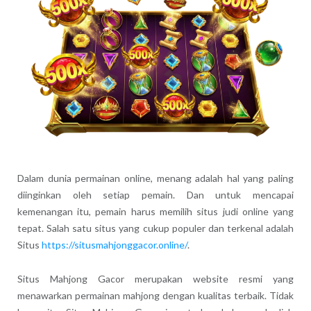
Dalam dunia permainan online, menang adalah hal yang paling
diinginkan oleh setiap pemain. Dan untuk mencapai
kemenangan itu, pemain harus memilih situs judi online yang
tepat. Salah satu situs yang cukup populer dan terkenal adalah
Situs
https://situsmahjonggacor.online/
.
Situs Mahjong Gacor merupakan website resmi yang
menawarkan permainan mahjong dengan kualitas terbaik. Tidak