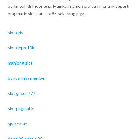
berlimpah di Indonesia. Mainkan game seru dan menarik seperti
pragmatic slot dan slot88 sekarang juga.
slot qris
slot depo 10k
mahjong slot
bonus new member
slot gacor 777
slot pagmatic
spaceman
depo 25 bonus 25