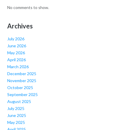
No comments to show.
Archives
July 2026
June 2026
May 2026
April 2026
March 2026
December 2025
November 2025
October 2025
September 2025
August 2025
July 2025
June 2025
May 2025
April 2025