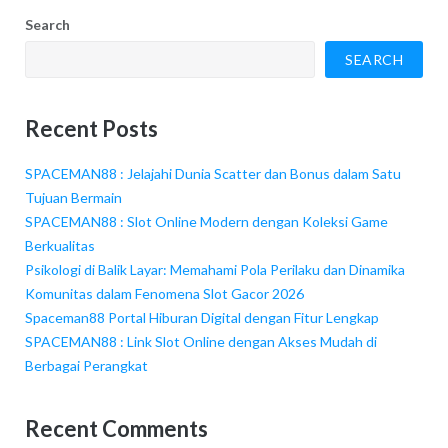
Search
SEARCH
Recent Posts
SPACEMAN88 : Jelajahi Dunia Scatter dan Bonus dalam Satu
Tujuan Bermain
SPACEMAN88 : Slot Online Modern dengan Koleksi Game
Berkualitas
Psikologi di Balik Layar: Memahami Pola Perilaku dan Dinamika
Komunitas dalam Fenomena Slot Gacor 2026
Spaceman88 Portal Hiburan Digital dengan Fitur Lengkap
SPACEMAN88 : Link Slot Online dengan Akses Mudah di
Berbagai Perangkat
Recent Comments