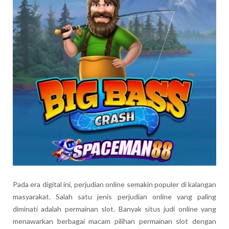
Pada era digital ini, perjudian online semakin populer di kalangan
masyarakat. Salah satu jenis perjudian online yang paling
diminati adalah permainan slot. Banyak situs judi online yang
menawarkan berbagai macam pilihan permainan slot dengan