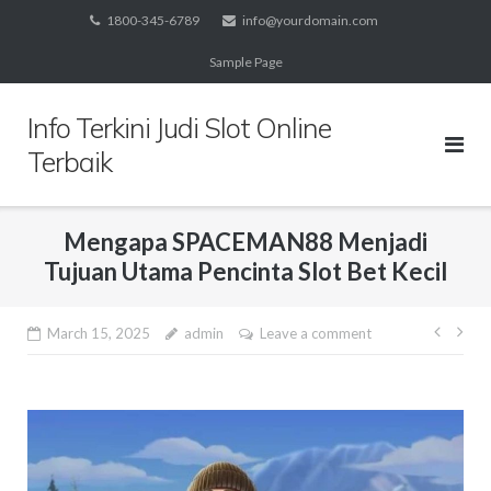
Skip
1800-345-6789
info@yourdomain.com
to
Sample Page
content
Info Terkini Judi Slot Online
Terbaik
Mengapa SPACEMAN88 Menjadi
Tujuan Utama Pencinta Slot Bet Kecil
Post
March 15, 2025
admin
Leave a comment
navig