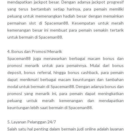
mendapatkan jackpot besar. Dengan adanya jackpot progresif
yang terus bertambah setiap harinya, para pemain memiliki
peluang untuk memenangkan hadiah besar dengan memainkan
permainan slot di Spaceman88. Kesempatan untuk meraih
kemenangan besar ini membuat para pemain semakin tertarik
untuk bermain di Spaceman88.
4. Bonus dan Promosi Menarik
Spaceman88 juga menawarkan berbagai macam bonus dan
promosi menarik untuk para pemainnya. Mulai dari bonus
deposit, bonus referral, hingga bonus cashback, para pemain
dapat menikmati berbagai macam keuntungan dan tambahan
modal untuk bermain di Spaceman88. Dengan adanya bonus dan
promosi yang menarik ini, para pemain dapat meningkatkan
peluang untuk meraih kemenangan dan mendapatkan
keuntungan lebih saat bermain di Spaceman88.
5. Layanan Pelanggan 24/7
Salah satu hal penting dalam bermain judi online adalah layanan