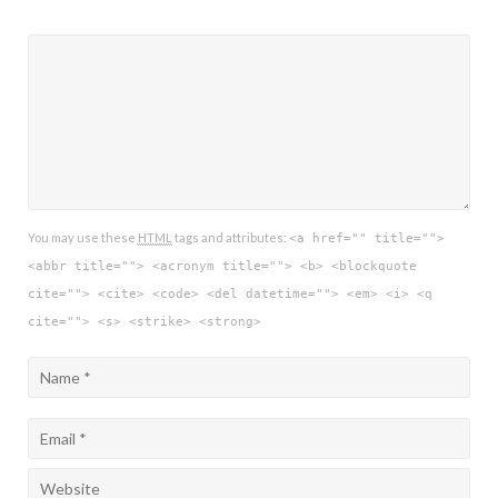
You may use these
HTML
tags and attributes:
<a href="" title="">
<abbr title=""> <acronym title=""> <b> <blockquote
cite=""> <cite> <code> <del datetime=""> <em> <i> <q
cite=""> <s> <strike> <strong>