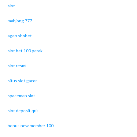
slot
mahjong 777
agen sbobet
slot bet 100 perak
slot resmi
situs slot gacor
spaceman slot
slot deposit qris
bonus new member 100