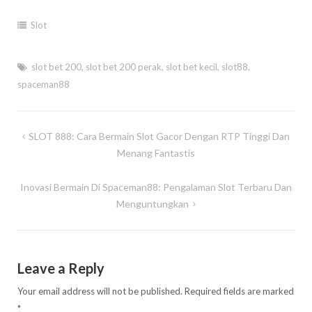
Slot
slot bet 200
,
slot bet 200 perak
,
slot bet kecil
,
slot88
,
spaceman88
Post
SLOT 888: Cara Bermain Slot Gacor Dengan RTP Tinggi Dan
navigation
Menang Fantastis
Inovasi Bermain Di Spaceman88: Pengalaman Slot Terbaru Dan
Menguntungkan
Leave a Reply
Your email address will not be published.
Required fields are marked
*