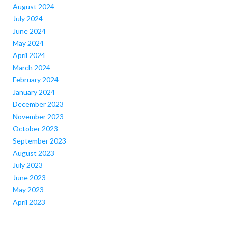
August 2024
July 2024
June 2024
May 2024
April 2024
March 2024
February 2024
January 2024
December 2023
November 2023
October 2023
September 2023
August 2023
July 2023
June 2023
May 2023
April 2023