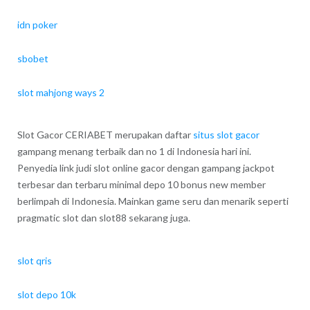
idn poker
sbobet
slot mahjong ways 2
Slot Gacor CERIABET merupakan daftar
situs slot gacor
gampang menang terbaik dan no 1 di Indonesia hari ini.
Penyedia link judi slot online gacor dengan gampang jackpot
terbesar dan terbaru minimal depo 10 bonus new member
berlimpah di Indonesia. Mainkan game seru dan menarik seperti
pragmatic slot dan slot88 sekarang juga.
slot qris
slot depo 10k