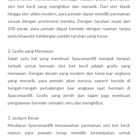
slot bet kecil yang menghibur dan menarik. Dari slot klasik
hingga slot video modern, para pemain dapat memilih permainan
sesuai dengan preferensi mereka. Dengan taruhan mulai dari
200 perak, para pemain dapat bermain dengan nyaman tanpa
perlu khawatir kehilangan jumlah taruhan yang besar.
2. Grafis yang Menawan
Salah satu hal yang membuat Spaceman88 menjadi tempat
terbaik untuk bermain slot bet kecil adalah grafis yang
menawan. Dengan desain yang modern dan tema luar angkasa
yang menarik, para pemain akan merasa seperti berada di
tengah-tengah petualangan luar angkasa saat bermain di
Spaceman88. Grafis yang jernih dan tajam juga membuat
pengalaman bermain semakin seru dan menghibur.
3. Jackpot Besar
Meskipun Spaceman88 menawarkan permainan slot bet kecil,
namun para pemain tetap memiliki kesempatan untuk