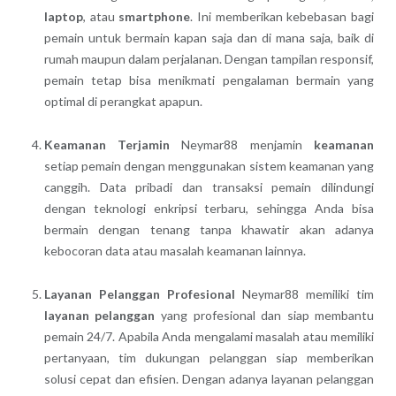
laptop
, atau
smartphone
. Ini memberikan kebebasan bagi
pemain untuk bermain kapan saja dan di mana saja, baik di
rumah maupun dalam perjalanan. Dengan tampilan responsif,
pemain tetap bisa menikmati pengalaman bermain yang
optimal di perangkat apapun.
Keamanan Terjamin
Neymar88 menjamin
keamanan
setiap pemain dengan menggunakan sistem keamanan yang
canggih. Data pribadi dan transaksi pemain dilindungi
dengan teknologi enkripsi terbaru, sehingga Anda bisa
bermain dengan tenang tanpa khawatir akan adanya
kebocoran data atau masalah keamanan lainnya.
Layanan Pelanggan Profesional
Neymar88 memiliki tim
layanan pelanggan
yang profesional dan siap membantu
pemain 24/7. Apabila Anda mengalami masalah atau memiliki
pertanyaan, tim dukungan pelanggan siap memberikan
solusi cepat dan efisien. Dengan adanya layanan pelanggan