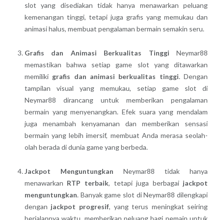
slot yang disediakan tidak hanya menawarkan peluang
kemenangan tinggi, tetapi juga grafis yang memukau dan
animasi halus, membuat pengalaman bermain semakin seru.
Grafis dan Animasi Berkualitas Tinggi
Neymar88
memastikan bahwa setiap game slot yang ditawarkan
memiliki
grafis dan animasi berkualitas tinggi
. Dengan
tampilan visual yang memukau, setiap game slot di
Neymar88 dirancang untuk memberikan pengalaman
bermain yang menyenangkan. Efek suara yang mendalam
juga menambah kenyamanan dan memberikan sensasi
bermain yang lebih imersif, membuat Anda merasa seolah-
olah berada di dunia game yang berbeda.
Jackpot Menguntungkan
Neymar88 tidak hanya
menawarkan
RTP terbaik
, tetapi juga berbagai
jackpot
menguntungkan
. Banyak game slot di Neymar88 dilengkapi
dengan
jackpot progresif
, yang terus meningkat seiring
berjalannya waktu, memberikan peluang bagi pemain untuk