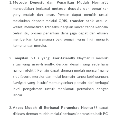
Metode Deposit dan Penarikan Mudah
Neymar88
menyediakan berbagai
metode deposit dan penarikan
yang mudah dan aman. Pemain dapat memilih untuk
melakukan deposit melalui
QRIS
,
transfer bank
, atau e-
wallet, memastikan transaksi berjalan lancar tanpa kendala.
Selain itu, proses penarikan dana juga cepat dan efisien,
memberikan kenyamanan bagi pemain yang ingin menarik
kemenangan mereka.
Tampilan Situs yang User-Friendly
Neymar88 memiliki
situs yang
user-friendly
, dengan desain yang sederhana
namun efektif. Pemain dapat dengan mudah mencari game
slot favorit mereka dan mulai bermain tanpa kebingungan.
Navigasi yang intuitif memungkinkan pemain dari berbagai
level pengalaman untuk menikmati permainan dengan
lancar.
Akses Mudah di Berbagai Perangkat
Neymar88 dapat
diakses dengan mudah melalui berbagai perangkat, baik
PC
,