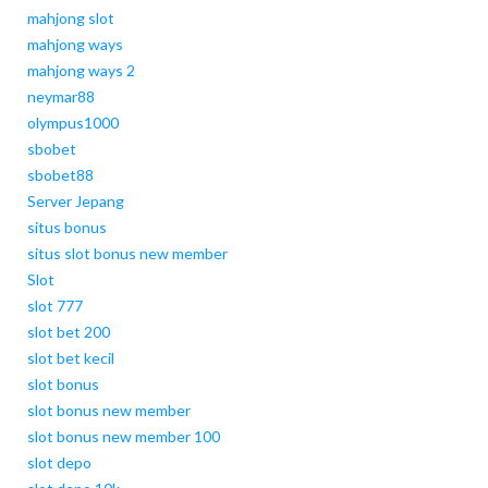
mahjong slot
mahjong ways
mahjong ways 2
neymar88
olympus1000
sbobet
sbobet88
Server Jepang
situs bonus
situs slot bonus new member
Slot
slot 777
slot bet 200
slot bet kecil
slot bonus
slot bonus new member
slot bonus new member 100
slot depo