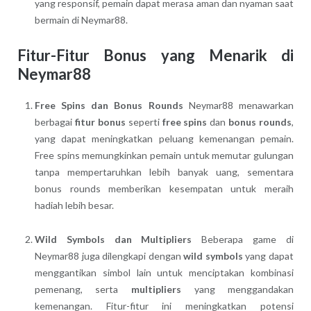
yang responsif, pemain dapat merasa aman dan nyaman saat
bermain di Neymar88.
Fitur-Fitur Bonus yang Menarik di
Neymar88
Free Spins dan Bonus Rounds
Neymar88 menawarkan
berbagai
fitur bonus
seperti
free spins
dan
bonus rounds
,
yang dapat meningkatkan peluang kemenangan pemain.
Free spins memungkinkan pemain untuk memutar gulungan
tanpa mempertaruhkan lebih banyak uang, sementara
bonus rounds memberikan kesempatan untuk meraih
hadiah lebih besar.
Wild Symbols dan Multipliers
Beberapa game di
Neymar88 juga dilengkapi dengan
wild symbols
yang dapat
menggantikan simbol lain untuk menciptakan kombinasi
pemenang, serta
multipliers
yang menggandakan
kemenangan. Fitur-fitur ini meningkatkan potensi