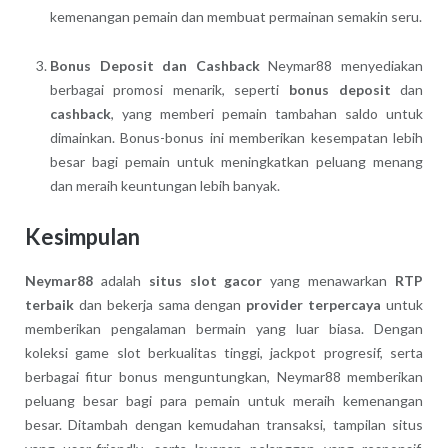
kemenangan pemain dan membuat permainan semakin seru.
Bonus Deposit dan Cashback
Neymar88 menyediakan
berbagai promosi menarik, seperti
bonus deposit
dan
cashback
, yang memberi pemain tambahan saldo untuk
dimainkan. Bonus-bonus ini memberikan kesempatan lebih
besar bagi pemain untuk meningkatkan peluang menang
dan meraih keuntungan lebih banyak.
Kesimpulan
Neymar88
adalah
situs slot gacor
yang menawarkan
RTP
terbaik
dan bekerja sama dengan
provider terpercaya
untuk
memberikan pengalaman bermain yang luar biasa. Dengan
koleksi game slot berkualitas tinggi, jackpot progresif, serta
berbagai fitur bonus menguntungkan, Neymar88 memberikan
peluang besar bagi para pemain untuk meraih kemenangan
besar. Ditambah dengan kemudahan transaksi, tampilan situs