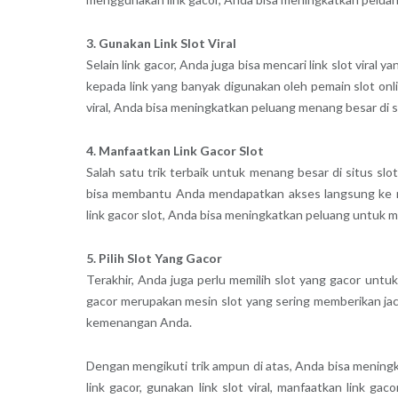
3. Gunakan Link Slot Viral
Selain link gacor, Anda juga bisa mencari link slot viral 
kepada link yang banyak digunakan oleh pemain slot o
viral, Anda bisa meningkatkan peluang menang besar di s
4. Manfaatkan Link Gacor Slot
Salah satu trik terbaik untuk menang besar di situs slo
bisa membantu Anda mendapatkan akses langsung ke m
link gacor slot, Anda bisa meningkatkan peluang untuk m
5. Pilih Slot Yang Gacor
Terakhir, Anda juga perlu memilih slot yang gacor untu
gacor merupakan mesin slot yang sering memberikan ja
kemenangan Anda.
Dengan mengikuti trik ampun di atas, Anda bisa meningka
link gacor, gunakan link slot viral, manfaatkan link ga