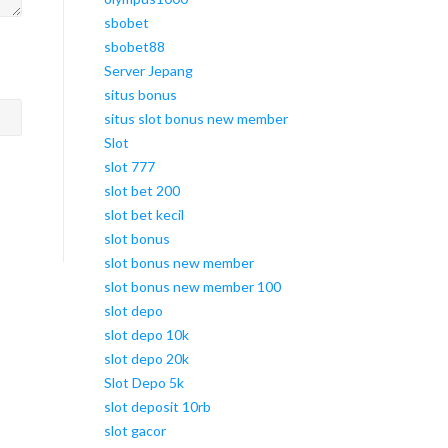
sbobet
sbobet88
Server Jepang
situs bonus
situs slot bonus new member
Slot
slot 777
slot bet 200
slot bet kecil
slot bonus
slot bonus new member
slot bonus new member 100
slot depo
slot depo 10k
slot depo 20k
Slot Depo 5k
slot deposit 10rb
slot gacor