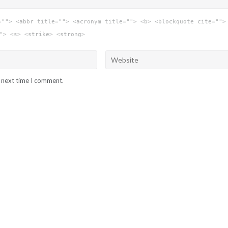
=""> <abbr title=""> <acronym title=""> <b> <blockquote cite="">
"> <s> <strike> <strong>
e next time I comment.