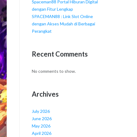
Spaceman88 Portal Hiburan Digital
dengan Fitur Lengkap
SPACEMAN88 : Link Slot Online
dengan Akses Mudah di Berbagai
Perangkat
Recent Comments
No comments to show.
Archives
July 2026
June 2026
May 2026
April 2026