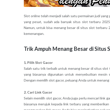
Slot online telah menjadi salah satu permainan judi yang 
yang pesat, sudah ada banyak situs slot terbaru 20
Namun, untuk bisa menang besar di situs slot terbaru
kemenangan.
Trik Ampuh Menang Besar di Situs 
1. Pilih Slot Gacor
Salah satu trik terbaik untuk menang besar di situs slot
yang biasanya digunakan untuk menyebutkan mesin s
Dengan memilih slot gacor, peluang Anda untuk menang 
2. Cari Link Gacor
Selain memilih slot gacor, Anda juga perlu mencari li
biasanya merujuk kepada link terbaru yang memberikan
menggunakan link gacor, Anda bisa meningkatkan pelua