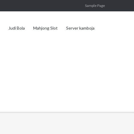
Sample Page
t
Judi Bola
Mahjong Slot
Server kamboja