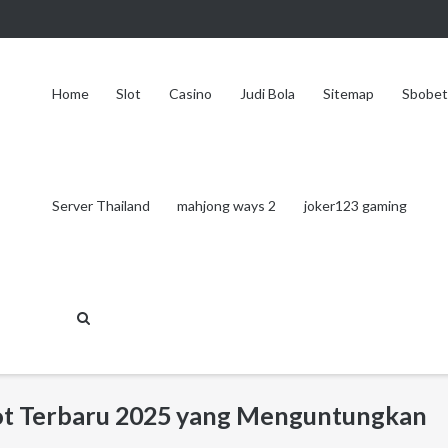
Home
Slot
Casino
Judi Bola
Sitemap
Sbobe
Server Thailand
mahjong ways 2
joker123 gaming
Slot Terbaru 2025 yang Menguntungkan