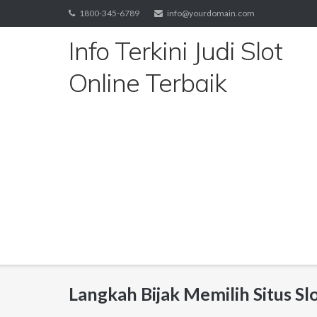
Skip
1800-345-6789
info@yourdomain.com
to
Info Terkini Judi Slot
content
Online Terbaik
Langkah Bijak Memilih Situs 