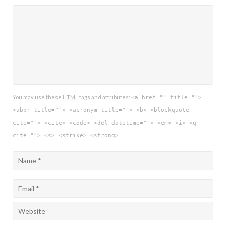
You may use these
HTML
tags and attributes:
<a href="" title="">
<abbr title=""> <acronym title=""> <b> <blockquote
cite=""> <cite> <code> <del datetime=""> <em> <i> <q
cite=""> <s> <strike> <strong>