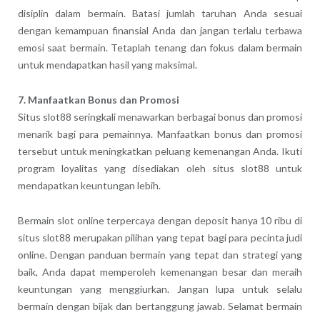
disiplin dalam bermain. Batasi jumlah taruhan Anda sesuai
dengan kemampuan finansial Anda dan jangan terlalu terbawa
emosi saat bermain. Tetaplah tenang dan fokus dalam bermain
untuk mendapatkan hasil yang maksimal.
7. Manfaatkan Bonus dan Promosi
Situs slot88 seringkali menawarkan berbagai bonus dan promosi
menarik bagi para pemainnya. Manfaatkan bonus dan promosi
tersebut untuk meningkatkan peluang kemenangan Anda. Ikuti
program loyalitas yang disediakan oleh situs slot88 untuk
mendapatkan keuntungan lebih.
Bermain slot online terpercaya dengan deposit hanya 10 ribu di
situs slot88 merupakan pilihan yang tepat bagi para pecinta judi
online. Dengan panduan bermain yang tepat dan strategi yang
baik, Anda dapat memperoleh kemenangan besar dan meraih
keuntungan yang menggiurkan. Jangan lupa untuk selalu
bermain dengan bijak dan bertanggung jawab. Selamat bermain