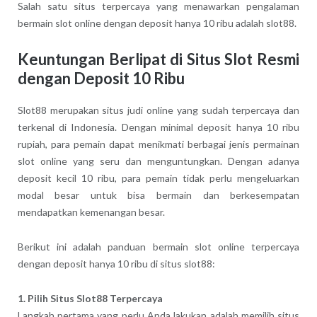
Salah satu situs terpercaya yang menawarkan pengalaman
bermain slot online dengan deposit hanya 10 ribu adalah slot88.
Keuntungan Berlipat di Situs Slot Resmi
dengan Deposit 10 Ribu
Slot88 merupakan situs judi online yang sudah terpercaya dan
terkenal di Indonesia. Dengan minimal deposit hanya 10 ribu
rupiah, para pemain dapat menikmati berbagai jenis permainan
slot online yang seru dan menguntungkan. Dengan adanya
deposit kecil 10 ribu, para pemain tidak perlu mengeluarkan
modal besar untuk bisa bermain dan berkesempatan
mendapatkan kemenangan besar.
Berikut ini adalah panduan bermain slot online terpercaya
dengan deposit hanya 10 ribu di situs slot88:
1. Pilih Situs Slot88 Terpercaya
Langkah pertama yang perlu Anda lakukan adalah memilih situs