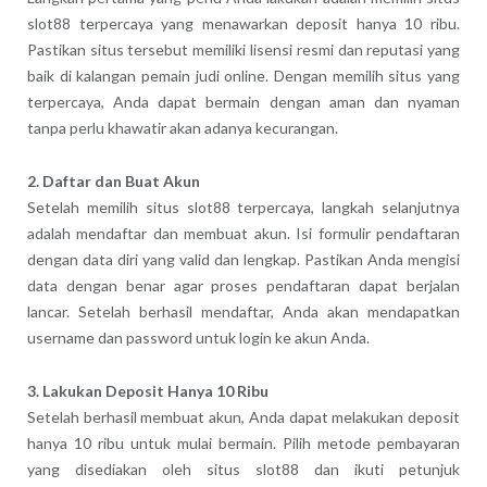
slot88 terpercaya yang menawarkan deposit hanya 10 ribu.
Pastikan situs tersebut memiliki lisensi resmi dan reputasi yang
baik di kalangan pemain judi online. Dengan memilih situs yang
terpercaya, Anda dapat bermain dengan aman dan nyaman
tanpa perlu khawatir akan adanya kecurangan.
2. Daftar dan Buat Akun
Setelah memilih situs slot88 terpercaya, langkah selanjutnya
adalah mendaftar dan membuat akun. Isi formulir pendaftaran
dengan data diri yang valid dan lengkap. Pastikan Anda mengisi
data dengan benar agar proses pendaftaran dapat berjalan
lancar. Setelah berhasil mendaftar, Anda akan mendapatkan
username dan password untuk login ke akun Anda.
3. Lakukan Deposit Hanya 10 Ribu
Setelah berhasil membuat akun, Anda dapat melakukan deposit
hanya 10 ribu untuk mulai bermain. Pilih metode pembayaran
yang disediakan oleh situs slot88 dan ikuti petunjuk