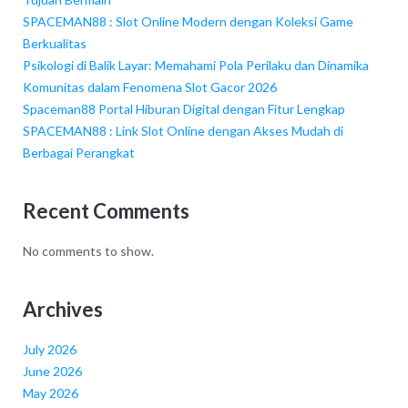
SPACEMAN88 : Slot Online Modern dengan Koleksi Game
Berkualitas
Psikologi di Balik Layar: Memahami Pola Perilaku dan Dinamika
Komunitas dalam Fenomena Slot Gacor 2026
Spaceman88 Portal Hiburan Digital dengan Fitur Lengkap
SPACEMAN88 : Link Slot Online dengan Akses Mudah di
Berbagai Perangkat
Recent Comments
No comments to show.
Archives
July 2026
June 2026
May 2026