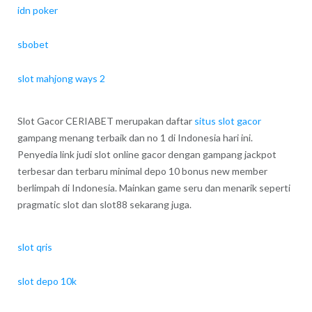
idn poker
sbobet
slot mahjong ways 2
Slot Gacor CERIABET merupakan daftar
situs slot gacor
gampang menang terbaik dan no 1 di Indonesia hari ini.
Penyedia link judi slot online gacor dengan gampang jackpot
terbesar dan terbaru minimal depo 10 bonus new member
berlimpah di Indonesia. Mainkan game seru dan menarik seperti
pragmatic slot dan slot88 sekarang juga.
slot qris
slot depo 10k