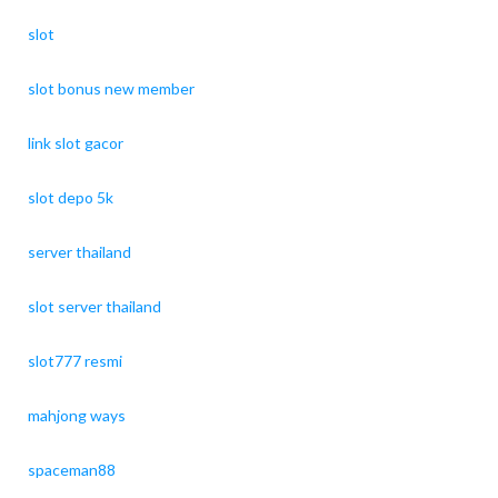
slot
slot bonus new member
link slot gacor
slot depo 5k
server thailand
slot server thailand
slot777 resmi
mahjong ways
spaceman88