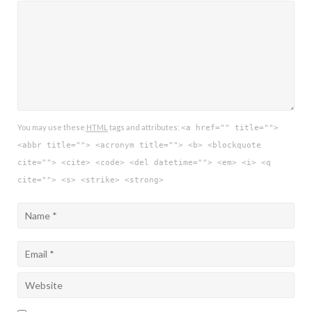
You may use these
HTML
tags and attributes:
<a href="" title="">
<abbr title=""> <acronym title=""> <b> <blockquote
cite=""> <cite> <code> <del datetime=""> <em> <i> <q
cite=""> <s> <strike> <strong>