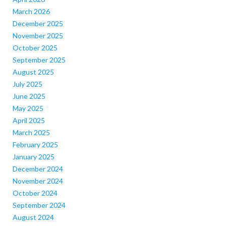
March 2026
December 2025
November 2025
October 2025
September 2025
August 2025
July 2025
June 2025
May 2025
April 2025
March 2025
February 2025
January 2025
December 2024
November 2024
October 2024
September 2024
August 2024