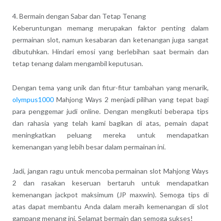
4. Bermain dengan Sabar dan Tetap Tenang
Keberuntungan memang merupakan faktor penting dalam
permainan slot, namun kesabaran dan ketenangan juga sangat
dibutuhkan. Hindari emosi yang berlebihan saat bermain dan
tetap tenang dalam mengambil keputusan.
Dengan tema yang unik dan fitur-fitur tambahan yang menarik,
olympus1000
Mahjong Ways 2 menjadi pilihan yang tepat bagi
para penggemar judi online. Dengan mengikuti beberapa tips
dan rahasia yang telah kami bagikan di atas, pemain dapat
meningkatkan peluang mereka untuk mendapatkan
kemenangan yang lebih besar dalam permainan ini.
Jadi, jangan ragu untuk mencoba permainan slot Mahjong Ways
2 dan rasakan keseruan bertaruh untuk mendapatkan
kemenangan jackpot maksimum (JP maxwin). Semoga tips di
atas dapat membantu Anda dalam meraih kemenangan di slot
gampang menang ini. Selamat bermain dan semoga sukses!