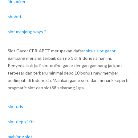
idn poker
sbobet
slot mahjong ways 2
Slot Gacor CERIABET merupakan daftar
situs slot gacor
gampang menang terbaik dan no 1 di Indonesia hari ini.
Penyedia link judi slot online gacor dengan gampang jackpot
terbesar dan terbaru minimal depo 10 bonus new member
berlimpah di Indonesia. Mainkan game seru dan menarik seperti
pragmatic slot dan slot88 sekarang juga.
slot qris
slot depo 10k
mahjong slot