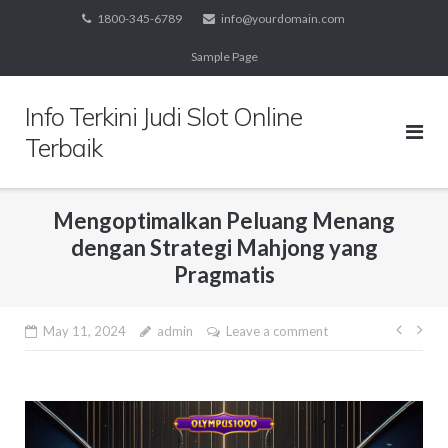
Skip
1800-345-6789
info@yourdomain.com
to
Sample Page
content
Info Terkini Judi Slot Online
Terbaik
Mengoptimalkan Peluang Menang
dengan Strategi Mahjong yang
Pragmatis
Post
May 11, 2024
admin
Leave a comment
navig