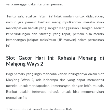
yang menggandakan taruhan pemain.
Tentu saja, scatter hitam ini tidak mudah untuk didapatkan,
namun jika pemain berhasil mengumpulkannya, mereka akan
mendapatkan hadiah yang sangat menggiurkan. Dengan sedikit
keberuntungan dan strategi yang tepat, pemain bisa meraih
kemenangan jackpot maksimum (JP maxwin) dalam permainan
ini.
Slot Gacor Hari Ini: Rahasia Menang di
Mahjong Ways 2
Bagi pemain yang ingin mencoba keberuntungannya dalam slot
Mahjong Ways 2, ada beberapa tips yang dapat membantu
mereka untuk mendapatkan kemenangan dengan lebih mudah.
Berikut adalah beberapa rahasia untuk bisa memenangkan
permainan ini:
1. Mengetahui Aturan Bermain dengan Baik