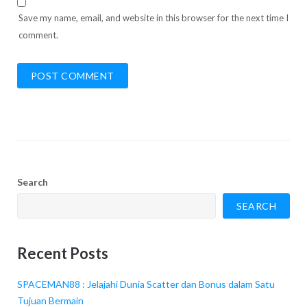
Save my name, email, and website in this browser for the next time I
comment.
Search
SEARCH
Recent Posts
SPACEMAN88 : Jelajahi Dunia Scatter dan Bonus dalam Satu
Tujuan Bermain