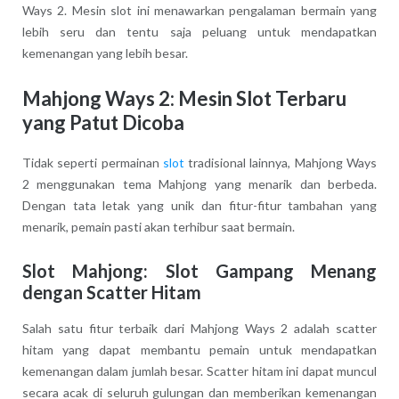
Ways 2. Mesin slot ini menawarkan pengalaman bermain yang
lebih seru dan tentu saja peluang untuk mendapatkan
kemenangan yang lebih besar.
Mahjong Ways 2: Mesin Slot Terbaru
yang Patut Dicoba
Tidak seperti permainan
slot
tradisional lainnya, Mahjong Ways
2 menggunakan tema Mahjong yang menarik dan berbeda.
Dengan tata letak yang unik dan fitur-fitur tambahan yang
menarik, pemain pasti akan terhibur saat bermain.
Slot Mahjong: Slot Gampang Menang
dengan Scatter Hitam
Salah satu fitur terbaik dari Mahjong Ways 2 adalah scatter
hitam yang dapat membantu pemain untuk mendapatkan
kemenangan dalam jumlah besar. Scatter hitam ini dapat muncul
secara acak di seluruh gulungan dan memberikan kemenangan