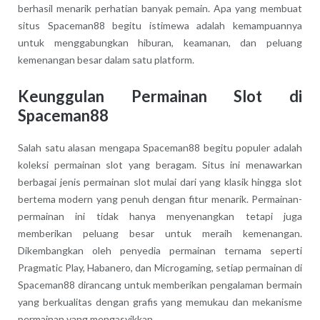
berhasil menarik perhatian banyak pemain. Apa yang membuat
situs Spaceman88 begitu istimewa adalah kemampuannya
untuk menggabungkan hiburan, keamanan, dan peluang
kemenangan besar dalam satu platform.
Keunggulan Permainan Slot di
Spaceman88
Salah satu alasan mengapa Spaceman88 begitu populer adalah
koleksi permainan slot yang beragam. Situs ini menawarkan
berbagai jenis permainan slot mulai dari yang klasik hingga slot
bertema modern yang penuh dengan fitur menarik. Permainan-
permainan ini tidak hanya menyenangkan tetapi juga
memberikan peluang besar untuk meraih kemenangan.
Dikembangkan oleh penyedia permainan ternama seperti
Pragmatic Play, Habanero, dan Microgaming, setiap permainan di
Spaceman88 dirancang untuk memberikan pengalaman bermain
yang berkualitas dengan grafis yang memukau dan mekanisme
permainan yang mengasyikkan.