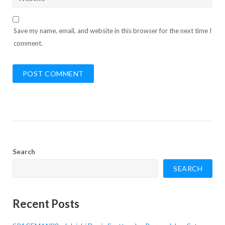
Save my name, email, and website in this browser for the next time I
comment.
Search
SEARCH
Recent Posts