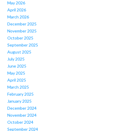
May 2026
April 2026
March 2026
December 2025
November 2025
October 2025
September 2025
August 2025
July 2025
June 2025
May 2025
April 2025
March 2025
February 2025
January 2025
December 2024
November 2024
October 2024
September 2024