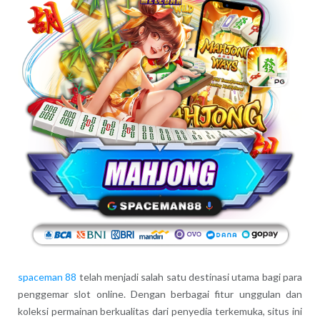
spaceman 88
telah menjadi salah satu destinasi utama bagi para
penggemar slot online. Dengan berbagai fitur unggulan dan
koleksi permainan berkualitas dari penyedia terkemuka, situs ini