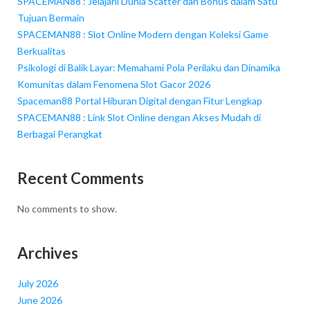
SPACEMAN88 : Jelajahi Dunia Scatter dan Bonus dalam Satu
Tujuan Bermain
SPACEMAN88 : Slot Online Modern dengan Koleksi Game
Berkualitas
Psikologi di Balik Layar: Memahami Pola Perilaku dan Dinamika
Komunitas dalam Fenomena Slot Gacor 2026
Spaceman88 Portal Hiburan Digital dengan Fitur Lengkap
SPACEMAN88 : Link Slot Online dengan Akses Mudah di
Berbagai Perangkat
Recent Comments
No comments to show.
Archives
July 2026
June 2026