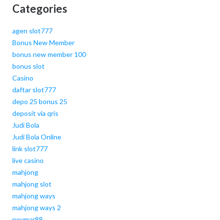
Categories
agen slot777
Bonus New Member
bonus new member 100
bonus slot
Casino
daftar slot777
depo 25 bonus 25
deposit via qris
Judi Bola
Judi Bola Online
link slot777
live casino
mahjong
mahjong slot
mahjong ways
mahjong ways 2
neymar88