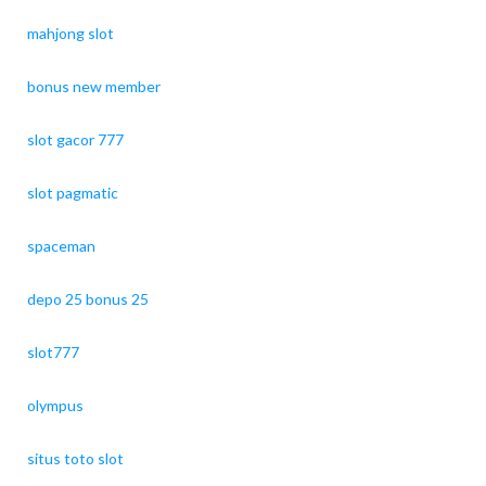
mahjong slot
bonus new member
slot gacor 777
slot pagmatic
spaceman
depo 25 bonus 25
slot777
olympus
situs toto slot