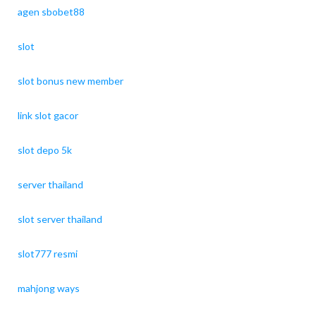
agen sbobet88
slot
slot bonus new member
link slot gacor
slot depo 5k
server thailand
slot server thailand
slot777 resmi
mahjong ways