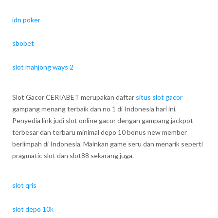
idn poker
sbobet
slot mahjong ways 2
Slot Gacor CERIABET merupakan daftar
situs slot gacor
gampang menang terbaik dan no 1 di Indonesia hari ini.
Penyedia link judi slot online gacor dengan gampang jackpot
terbesar dan terbaru minimal depo 10 bonus new member
berlimpah di Indonesia. Mainkan game seru dan menarik seperti
pragmatic slot dan slot88 sekarang juga.
slot qris
slot depo 10k