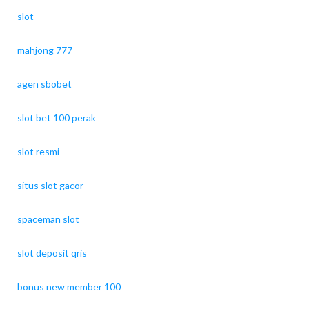
slot
mahjong 777
agen sbobet
slot bet 100 perak
slot resmi
situs slot gacor
spaceman slot
slot deposit qris
bonus new member 100