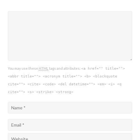
You may use these
HTML
tags and attributes:
<a href="" title="">
<abbr title=""> <acronym title=""> <b> <blockquote
cite=""> <cite> <code> <del datetime=""> <em> <i> <q
cite=""> <s> <strike> <strong>