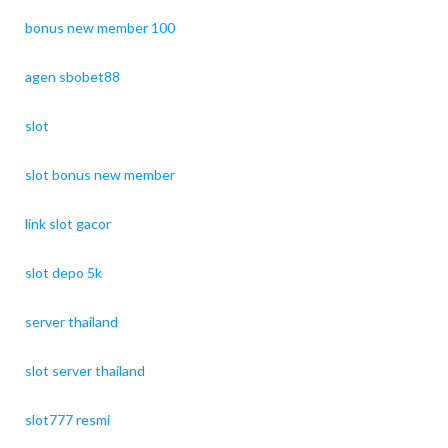
bonus new member 100
agen sbobet88
slot
slot bonus new member
link slot gacor
slot depo 5k
server thailand
slot server thailand
slot777 resmi