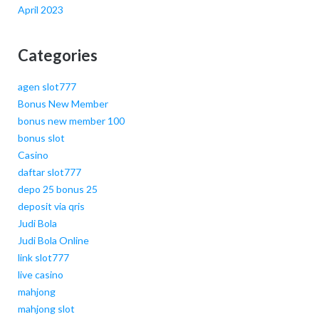
April 2023
Categories
agen slot777
Bonus New Member
bonus new member 100
bonus slot
Casino
daftar slot777
depo 25 bonus 25
deposit via qris
Judi Bola
Judi Bola Online
link slot777
live casino
mahjong
mahjong slot