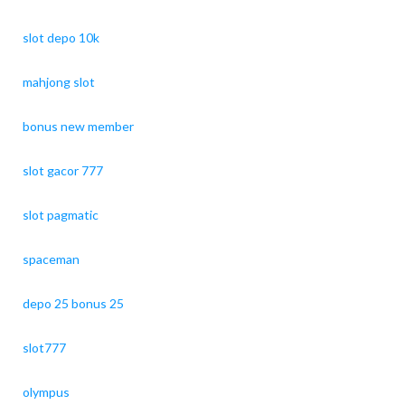
slot depo 10k
mahjong slot
bonus new member
slot gacor 777
slot pagmatic
spaceman
depo 25 bonus 25
slot777
olympus