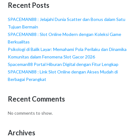
Recent Posts
SPACEMAN88 : Jelajahi Dunia Scatter dan Bonus dalam Satu
Tujuan Bermain
SPACEMAN88 : Slot Online Modern dengan Koleksi Game
Berkualitas
Psikologi di Balik Layar: Memahami Pola Perilaku dan Dinamika
Komunitas dalam Fenomena Slot Gacor 2026
Spaceman88 Portal Hiburan Digital dengan Fitur Lengkap
SPACEMAN88 : Link Slot Online dengan Akses Mudah di
Berbagai Perangkat
Recent Comments
No comments to show.
Archives