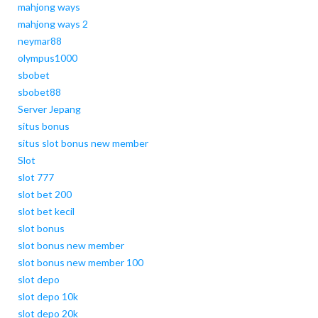
mahjong ways
mahjong ways 2
neymar88
olympus1000
sbobet
sbobet88
Server Jepang
situs bonus
situs slot bonus new member
Slot
slot 777
slot bet 200
slot bet kecil
slot bonus
slot bonus new member
slot bonus new member 100
slot depo
slot depo 10k
slot depo 20k