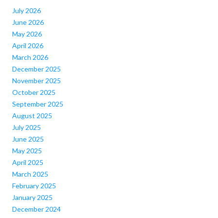
July 2026
June 2026
May 2026
April 2026
March 2026
December 2025
November 2025
October 2025
September 2025
August 2025
July 2025
June 2025
May 2025
April 2025
March 2025
February 2025
January 2025
December 2024