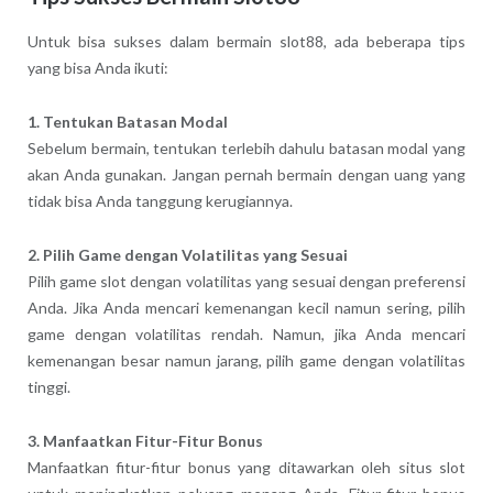
Untuk bisa sukses dalam bermain slot88, ada beberapa tips
yang bisa Anda ikuti:
1. Tentukan Batasan Modal
Sebelum bermain, tentukan terlebih dahulu batasan modal yang
akan Anda gunakan. Jangan pernah bermain dengan uang yang
tidak bisa Anda tanggung kerugiannya.
2. Pilih Game dengan Volatilitas yang Sesuai
Pilih game slot dengan volatilitas yang sesuai dengan preferensi
Anda. Jika Anda mencari kemenangan kecil namun sering, pilih
game dengan volatilitas rendah. Namun, jika Anda mencari
kemenangan besar namun jarang, pilih game dengan volatilitas
tinggi.
3. Manfaatkan Fitur-Fitur Bonus
Manfaatkan fitur-fitur bonus yang ditawarkan oleh situs slot