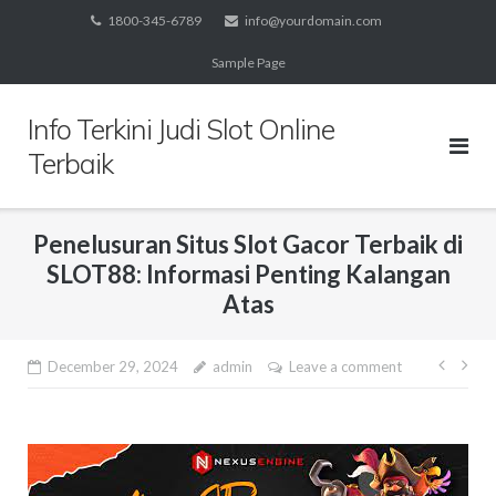
Skip
1800-345-6789
info@yourdomain.com
to
Sample Page
content
Info Terkini Judi Slot Online
Terbaik
Penelusuran Situs Slot Gacor Terbaik di
SLOT88: Informasi Penting Kalangan
Atas
Post
December 29, 2024
admin
Leave a comment
navig