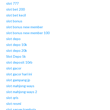
slot 777
slot bet 200
slot bet kecil
slot bonus
slot bonus new member
slot bonus new member 100
slot depo
slot depo 10k
slot depo 20k
Slot Depo 5k
slot deposit 10rb
slot gacor
slot gacor hari ini
slot gampang jp
slot mahjong ways
slot mahjong ways 2
slot qris
slot resmi
slot server kamboja