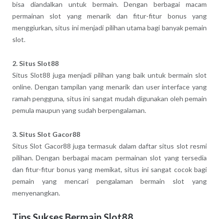
bisa diandalkan untuk bermain. Dengan berbagai macam
permainan slot yang menarik dan fitur-fitur bonus yang
menggiurkan, situs ini menjadi pilihan utama bagi banyak pemain
slot.
2. Situs Slot88
Situs Slot88 juga menjadi pilihan yang baik untuk bermain slot
online. Dengan tampilan yang menarik dan user interface yang
ramah pengguna, situs ini sangat mudah digunakan oleh pemain
pemula maupun yang sudah berpengalaman.
3. Situs Slot Gacor88
Situs Slot Gacor88 juga termasuk dalam daftar situs slot resmi
pilihan. Dengan berbagai macam permainan slot yang tersedia
dan fitur-fitur bonus yang memikat, situs ini sangat cocok bagi
pemain yang mencari pengalaman bermain slot yang
menyenangkan.
Tips Sukses Bermain Slot88