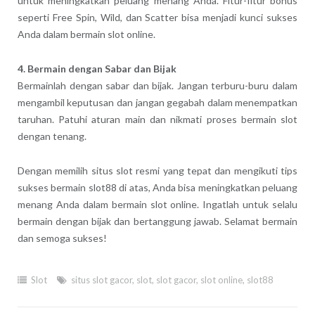
untuk meningkatkan peluang menang Anda. Fitur-fitur bonus
seperti Free Spin, Wild, dan Scatter bisa menjadi kunci sukses
Anda dalam bermain slot online.
4. Bermain dengan Sabar dan Bijak
Bermainlah dengan sabar dan bijak. Jangan terburu-buru dalam
mengambil keputusan dan jangan gegabah dalam menempatkan
taruhan. Patuhi aturan main dan nikmati proses bermain slot
dengan tenang.
Dengan memilih situs slot resmi yang tepat dan mengikuti tips
sukses bermain slot88 di atas, Anda bisa meningkatkan peluang
menang Anda dalam bermain slot online. Ingatlah untuk selalu
bermain dengan bijak dan bertanggung jawab. Selamat bermain
dan semoga sukses!
Slot
situs slot gacor
,
slot
,
slot gacor
,
slot online
,
slot88