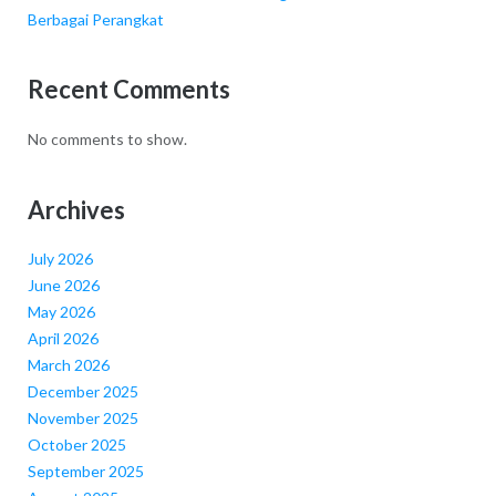
Berbagai Perangkat
Recent Comments
No comments to show.
Archives
July 2026
June 2026
May 2026
April 2026
March 2026
December 2025
November 2025
October 2025
September 2025