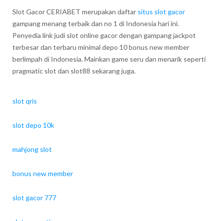
Slot Gacor CERIABET merupakan daftar
situs slot gacor
gampang menang terbaik dan no 1 di Indonesia hari ini.
Penyedia link judi slot online gacor dengan gampang jackpot
terbesar dan terbaru minimal depo 10 bonus new member
berlimpah di Indonesia. Mainkan game seru dan menarik seperti
pragmatic slot dan slot88 sekarang juga.
slot qris
slot depo 10k
mahjong slot
bonus new member
slot gacor 777