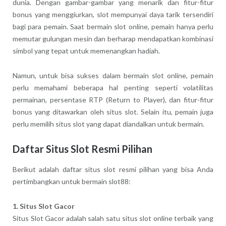
dunia. Dengan gambar-gambar yang menarik dan fitur-fitur
bonus yang menggiurkan, slot mempunyai daya tarik tersendiri
bagi para pemain. Saat bermain slot online, pemain hanya perlu
memutar gulungan mesin dan berharap mendapatkan kombinasi
simbol yang tepat untuk memenangkan hadiah.
Namun, untuk bisa sukses dalam bermain slot online, pemain
perlu memahami beberapa hal penting seperti volatilitas
permainan, persentase RTP (Return to Player), dan fitur-fitur
bonus yang ditawarkan oleh situs slot. Selain itu, pemain juga
perlu memilih situs slot yang dapat diandalkan untuk bermain.
Daftar Situs Slot Resmi Pilihan
Berikut adalah daftar situs slot resmi pilihan yang bisa Anda
pertimbangkan untuk bermain slot88:
1. Situs Slot Gacor
Situs Slot Gacor adalah salah satu situs slot online terbaik yang