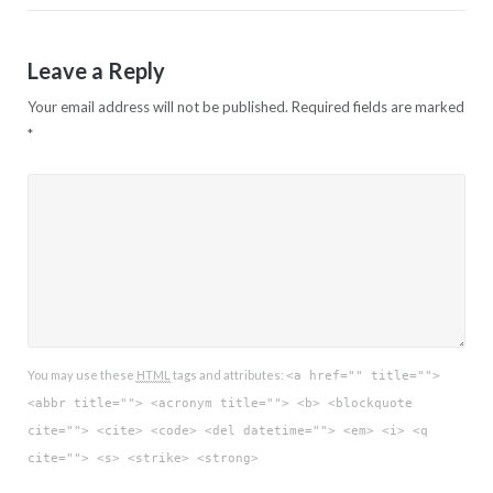
Leave a Reply
Your email address will not be published.
Required fields are marked
*
You may use these
HTML
tags and attributes:
<a href="" title="">
<abbr title=""> <acronym title=""> <b> <blockquote
cite=""> <cite> <code> <del datetime=""> <em> <i> <q
cite=""> <s> <strike> <strong>