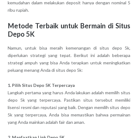
kemudahan dalam melakukan deposit hanya dengan nominal 5
ribu rupiah.
Metode Terbaik untuk Bermain di Situs
Depo 5K
Namun, untuk bisa meraih kemenangan di situs depo 5k,
diperlukan strategi yang tepat. Berikut ini adalah beberapa
strategi ampuh yang bisa Anda terapkan untuk meningkatkan
peluang menang Anda di situs depo 5k:
1. Pilih Situs Depo 5K Terpercaya
Langkah pertama yang harus Anda lakukan adalah memilih situs
depo 5k yang terpercaya. Pastikan situs tersebut memiliki
lisensi resmi dan reputasi yang baik. Dengan memilih situs depo
5k yang terpercaya, Anda bisa memastikan bahwa permainan
yang Anda mainkan adalah fair dan aman.
2. Manfaatkan Link Depo 5K