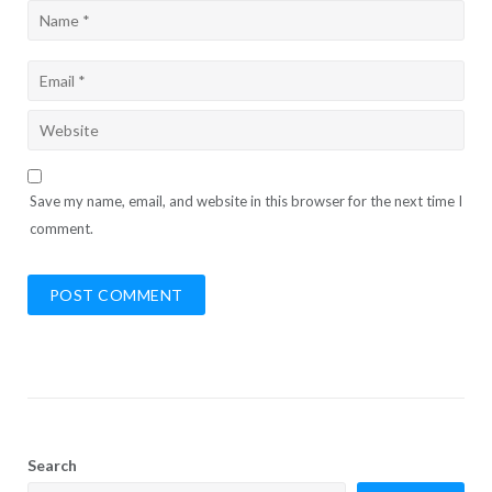
Save my name, email, and website in this browser for the next time I
comment.
Search