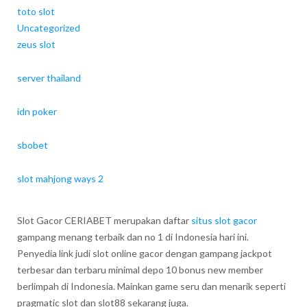
toto slot
Uncategorized
zeus slot
server thailand
idn poker
sbobet
slot mahjong ways 2
Slot Gacor CERIABET merupakan daftar
situs slot gacor
gampang menang terbaik dan no 1 di Indonesia hari ini.
Penyedia link judi slot online gacor dengan gampang jackpot
terbesar dan terbaru minimal depo 10 bonus new member
berlimpah di Indonesia. Mainkan game seru dan menarik seperti
pragmatic slot dan slot88 sekarang juga.