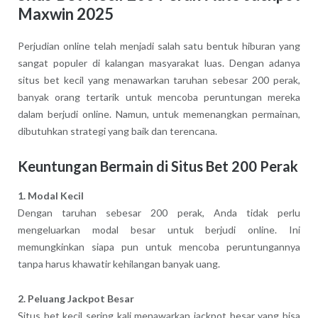
Maxwin 2025
Perjudian online telah menjadi salah satu bentuk hiburan yang
sangat populer di kalangan masyarakat luas. Dengan adanya
situs bet kecil yang menawarkan taruhan sebesar 200 perak,
banyak orang tertarik untuk mencoba peruntungan mereka
dalam berjudi online. Namun, untuk memenangkan permainan,
dibutuhkan strategi yang baik dan terencana.
Keuntungan Bermain di Situs Bet 200 Perak
1. Modal Kecil
Dengan taruhan sebesar 200 perak, Anda tidak perlu
mengeluarkan modal besar untuk berjudi online. Ini
memungkinkan siapa pun untuk mencoba peruntungannya
tanpa harus khawatir kehilangan banyak uang.
2. Peluang Jackpot Besar
Situs bet kecil sering kali menawarkan jackpot besar yang bisa