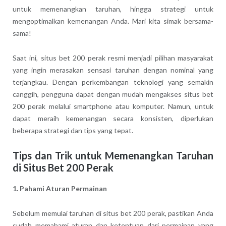
untuk memenangkan taruhan, hingga strategi untuk
mengoptimalkan kemenangan Anda. Mari kita simak bersama-
sama!
Saat ini, situs bet 200 perak resmi menjadi pilihan masyarakat
yang ingin merasakan sensasi taruhan dengan nominal yang
terjangkau. Dengan perkembangan teknologi yang semakin
canggih, pengguna dapat dengan mudah mengakses situs bet
200 perak melalui smartphone atau komputer. Namun, untuk
dapat meraih kemenangan secara konsisten, diperlukan
beberapa strategi dan tips yang tepat.
Tips dan Trik untuk Memenangkan Taruhan
di Situs Bet 200 Perak
1. Pahami Aturan Permainan
Sebelum memulai taruhan di situs bet 200 perak, pastikan Anda
sudah memahami aturan dan ketentuan dari permainan yang