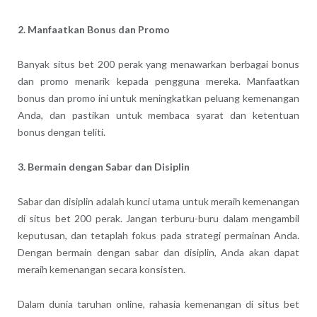
2. Manfaatkan Bonus dan Promo
Banyak situs bet 200 perak yang menawarkan berbagai bonus
dan promo menarik kepada pengguna mereka. Manfaatkan
bonus dan promo ini untuk meningkatkan peluang kemenangan
Anda, dan pastikan untuk membaca syarat dan ketentuan
bonus dengan teliti.
3. Bermain dengan Sabar dan Disiplin
Sabar dan disiplin adalah kunci utama untuk meraih kemenangan
di situs bet 200 perak. Jangan terburu-buru dalam mengambil
keputusan, dan tetaplah fokus pada strategi permainan Anda.
Dengan bermain dengan sabar dan disiplin, Anda akan dapat
meraih kemenangan secara konsisten.
Dalam dunia taruhan online, rahasia kemenangan di situs bet