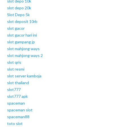
slot depo 10k
slot depo 20k
Slot Depo 5k
slot deposit 10rb
slot gacor
slot gacor hari ini
slot gampang jp
slot mahjong ways
slot mahjong ways 2
slot qris
slot resmi
slot server kamboja
slot thailand
slot777
slot777 apk
spaceman
spaceman slot
spaceman88
toto slot