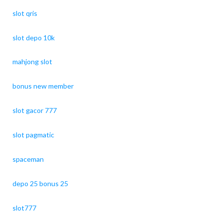
slot qris
slot depo 10k
mahjong slot
bonus new member
slot gacor 777
slot pagmatic
spaceman
depo 25 bonus 25
slot777