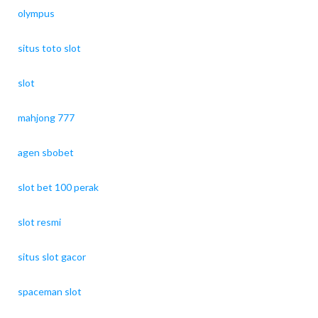
olympus
situs toto slot
slot
mahjong 777
agen sbobet
slot bet 100 perak
slot resmi
situs slot gacor
spaceman slot