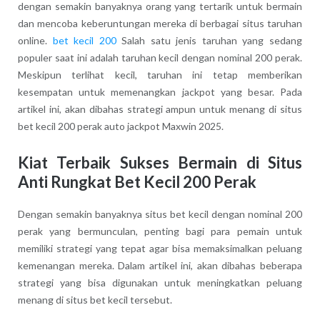
dengan semakin banyaknya orang yang tertarik untuk bermain
dan mencoba keberuntungan mereka di berbagai situs taruhan
online.
bet kecil 200
Salah satu jenis taruhan yang sedang
populer saat ini adalah taruhan kecil dengan nominal 200 perak.
Meskipun terlihat kecil, taruhan ini tetap memberikan
kesempatan untuk memenangkan jackpot yang besar. Pada
artikel ini, akan dibahas strategi ampun untuk menang di situs
bet kecil 200 perak auto jackpot Maxwin 2025.
Kiat Terbaik Sukses Bermain di Situs
Anti Rungkat Bet Kecil 200 Perak
Dengan semakin banyaknya situs bet kecil dengan nominal 200
perak yang bermunculan, penting bagi para pemain untuk
memiliki strategi yang tepat agar bisa memaksimalkan peluang
kemenangan mereka. Dalam artikel ini, akan dibahas beberapa
strategi yang bisa digunakan untuk meningkatkan peluang
menang di situs bet kecil tersebut.