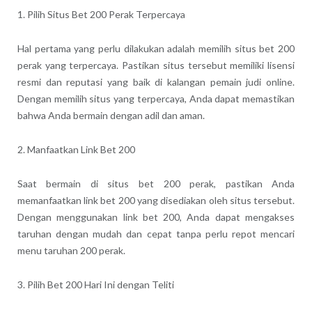
1. Pilih Situs Bet 200 Perak Terpercaya
Hal pertama yang perlu dilakukan adalah memilih situs bet 200
perak yang terpercaya. Pastikan situs tersebut memiliki lisensi
resmi dan reputasi yang baik di kalangan pemain judi online.
Dengan memilih situs yang terpercaya, Anda dapat memastikan
bahwa Anda bermain dengan adil dan aman.
2. Manfaatkan Link Bet 200
Saat bermain di situs bet 200 perak, pastikan Anda
memanfaatkan link bet 200 yang disediakan oleh situs tersebut.
Dengan menggunakan link bet 200, Anda dapat mengakses
taruhan dengan mudah dan cepat tanpa perlu repot mencari
menu taruhan 200 perak.
3. Pilih Bet 200 Hari Ini dengan Teliti