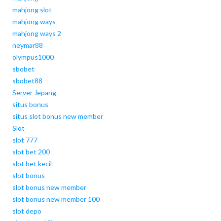
mahjong slot
mahjong ways
mahjong ways 2
neymar88
olympus1000
sbobet
sbobet88
Server Jepang
situs bonus
situs slot bonus new member
Slot
slot 777
slot bet 200
slot bet kecil
slot bonus
slot bonus new member
slot bonus new member 100
slot depo