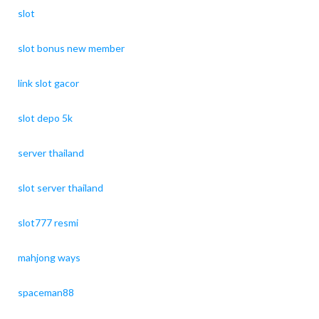
slot
slot bonus new member
link slot gacor
slot depo 5k
server thailand
slot server thailand
slot777 resmi
mahjong ways
spaceman88