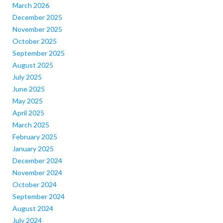
March 2026
December 2025
November 2025
October 2025
September 2025
August 2025
July 2025
June 2025
May 2025
April 2025
March 2025
February 2025
January 2025
December 2024
November 2024
October 2024
September 2024
August 2024
July 2024