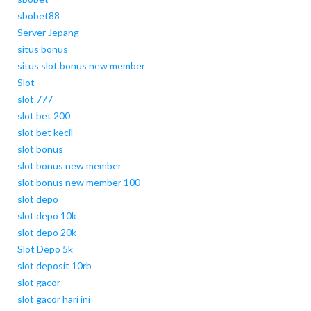
sbobet88
Server Jepang
situs bonus
situs slot bonus new member
Slot
slot 777
slot bet 200
slot bet kecil
slot bonus
slot bonus new member
slot bonus new member 100
slot depo
slot depo 10k
slot depo 20k
Slot Depo 5k
slot deposit 10rb
slot gacor
slot gacor hari ini