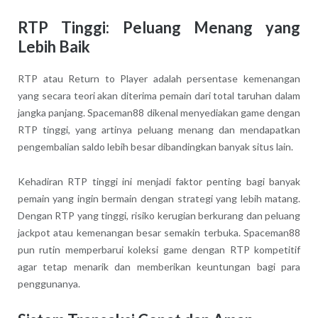
RTP Tinggi: Peluang Menang yang
Lebih Baik
RTP atau Return to Player adalah persentase kemenangan
yang secara teori akan diterima pemain dari total taruhan dalam
jangka panjang. Spaceman88 dikenal menyediakan game dengan
RTP tinggi, yang artinya peluang menang dan mendapatkan
pengembalian saldo lebih besar dibandingkan banyak situs lain.
Kehadiran RTP tinggi ini menjadi faktor penting bagi banyak
pemain yang ingin bermain dengan strategi yang lebih matang.
Dengan RTP yang tinggi, risiko kerugian berkurang dan peluang
jackpot atau kemenangan besar semakin terbuka. Spaceman88
pun rutin memperbarui koleksi game dengan RTP kompetitif
agar tetap menarik dan memberikan keuntungan bagi para
penggunanya.