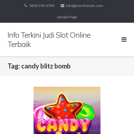
Skip
1800-345-6789
info@yourdomain.com
to
Sample Page
content
Info Terkini Judi Slot Online
Terbaik
Tag:
candy blitz bomb