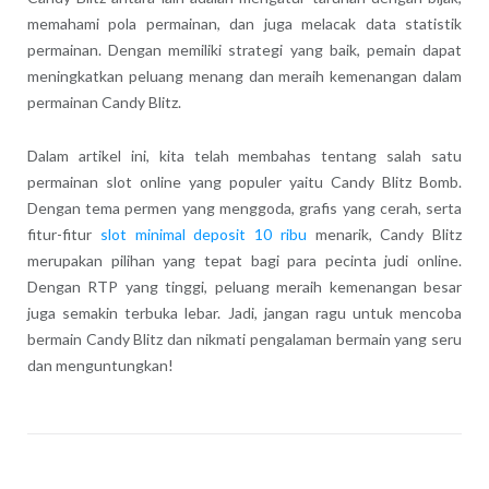
memahami pola permainan, dan juga melacak data statistik
permainan. Dengan memiliki strategi yang baik, pemain dapat
meningkatkan peluang menang dan meraih kemenangan dalam
permainan Candy Blitz.
Dalam artikel ini, kita telah membahas tentang salah satu
permainan slot online yang populer yaitu Candy Blitz Bomb.
Dengan tema permen yang menggoda, grafis yang cerah, serta
fitur-fitur
slot minimal deposit 10 ribu
menarik, Candy Blitz
merupakan pilihan yang tepat bagi para pecinta judi online.
Dengan RTP yang tinggi, peluang meraih kemenangan besar
juga semakin terbuka lebar. Jadi, jangan ragu untuk mencoba
bermain Candy Blitz dan nikmati pengalaman bermain yang seru
dan menguntungkan!