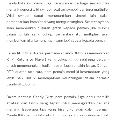
Candy Blitz slot demo juga menawarkan berbagai macam fitur
menarik seperti wild symbol, scatter symbol, dan juga multiplier.
Wild symbol dapat menggantikan simbol lain dalam
pembentukan kombinasi yang menguntungkan. Scatter symbol
akan memberikan putaran gratis kepada pemain jika muncul
dalam jumlah yang cukup. Sementara itu, multiplier akan
memberikan nilai kemenangan yang lebih besar kepada pemain.
Selain fitur-fitur di atas, permainan Candy Blitz juga menawarkan
RTP (Return to Player) yang cukup tinggi sehingga peluang
untuk memenangkan hadiah besar juga semakin besar. Dengan
RTP di atas rata-rata, para pemain memiliki kesempatan yang
lebih baik untuk mendapatkan keuntungan dalam bermain
Candy Blitz Bomb.
Dalam bermain Candy Blitz, para pemain juga perlu memiliki
strategi dan taktik yang tepat untuk meningkatkan peluang
menang. Beberapa tips yang bisa digunakan dalam bermain
Candy Blitz antara lain adalah mengatur taruhan dengan bijak,