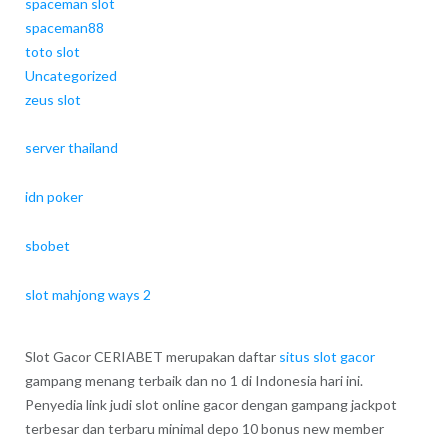
spaceman slot
spaceman88
toto slot
Uncategorized
zeus slot
server thailand
idn poker
sbobet
slot mahjong ways 2
Slot Gacor CERIABET merupakan daftar
situs slot gacor
gampang menang terbaik dan no 1 di Indonesia hari ini.
Penyedia link judi slot online gacor dengan gampang jackpot
terbesar dan terbaru minimal depo 10 bonus new member