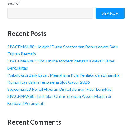
Search
SEARCH
Recent Posts
SPACEMAN88 : Jelajahi Dunia Scatter dan Bonus dalam Satu
Tujuan Bermain
SPACEMAN88 : Slot Online Modern dengan Koleksi Game
Berkualitas
Psikologi di Balik Layar: Memahami Pola Perilaku dan Dinamika
Komunitas dalam Fenomena Slot Gacor 2026
Spaceman88 Portal Hiburan Digital dengan Fitur Lengkap
SPACEMAN88 : Link Slot Online dengan Akses Mudah di
Berbagai Perangkat
Recent Comments