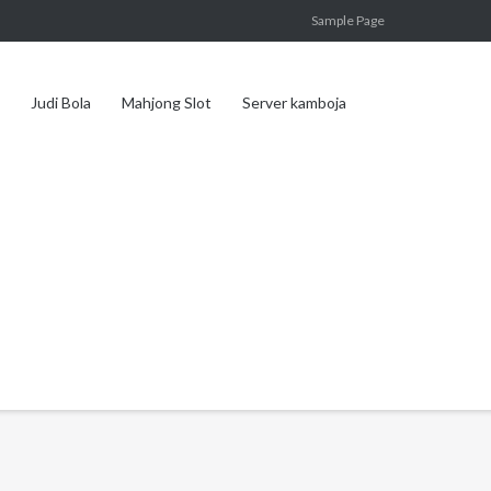
Sample Page
t
Judi Bola
Mahjong Slot
Server kamboja