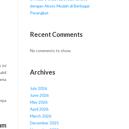
dengan Akses Mudah di Berbagai
Perangkat
Recent Comments
No comments to show.
 ini
Archives
abil
tama
July 2026
June 2026
anpa
May 2026
April 2026
March 2026
December 2025
lum