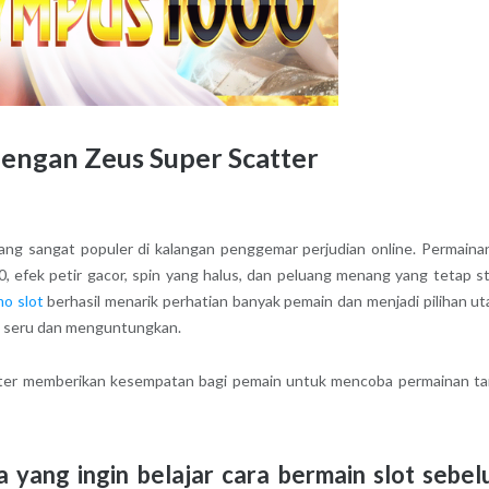
dengan Zeus Super Scatter
ang sangat populer di kalangan penggemar perjudian online. Permainan
efek petir gacor, spin yang halus, dan peluang menang yang tetap st
o slot
berhasil menarik perhatian banyak pemain dan menjadi pilihan u
g seru dan menguntungkan.
tter memberikan kesempatan bagi pemain untuk mencoba permainan t
a yang ingin belajar cara bermain slot sebe