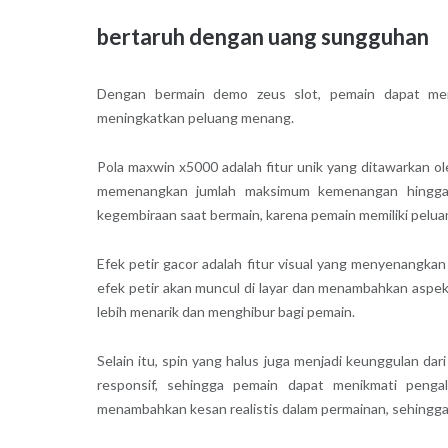
bertaruh dengan uang sungguhan
Dengan bermain demo zeus slot, pemain dapat me
meningkatkan peluang menang.
Pola maxwin x5000 adalah fitur unik yang ditawarkan o
memenangkan jumlah maksimum kemenangan hingga 5
kegembiraan saat bermain, karena pemain memiliki pelu
Efek petir gacor adalah fitur visual yang menyenangk
efek petir akan muncul di layar dan menambahkan aspe
lebih menarik dan menghibur bagi pemain.
Selain itu, spin yang halus juga menjadi keunggulan dar
responsif, sehingga pemain dapat menikmati peng
menambahkan kesan realistis dalam permainan, sehingga