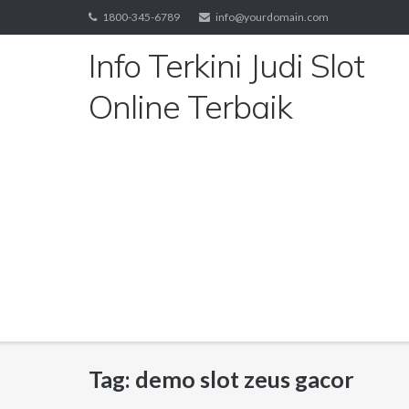
Skip
1800-345-6789
info@yourdomain.com
to
Info Terkini Judi Slot
content
Online Terbaik
Tag:
demo slot zeus gacor