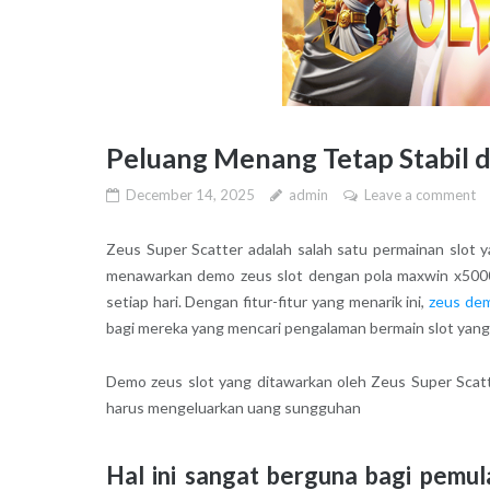
Peluang Menang Tetap Stabil 
December 14, 2025
admin
Leave a comment
Zeus Super Scatter adalah salah satu permainan slot y
menawarkan demo zeus slot dengan pola maxwin x5000, 
setiap hari. Dengan fitur-fitur yang menarik ini,
zeus dem
bagi mereka yang mencari pengalaman bermain slot yan
Demo zeus slot yang ditawarkan oleh Zeus Super Sca
harus mengeluarkan uang sungguhan
Hal ini sangat berguna bagi pemul