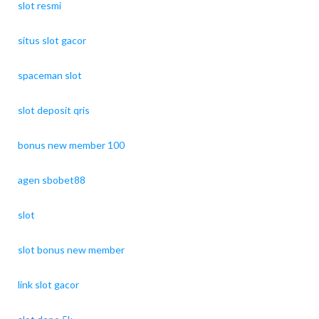
slot resmi
situs slot gacor
spaceman slot
slot deposit qris
bonus new member 100
agen sbobet88
slot
slot bonus new member
link slot gacor