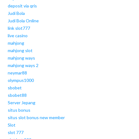
deposit via qris
Judi Bola
Judi Bola Online
link slot777
live casino
mahjong
mahjong slot
mahjong ways
mahjong ways 2
neymar88
olympus1000
sbobet
sbobet88
Server Jepang
situs bonus
situs slot bonus new member
Slot
slot 777