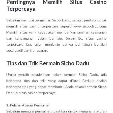
Pentingnya Memilih Situs Casino
Terpercaya
Sebelum memulai permainan Sicbo Dadu, sangat penting untuk
memilih situs casino terpercaya seperti www.sicbodadu.com.
Memilih situs yang tepat akan memberikan jaminan keamanan
dan kenyamanan dalam bermain. Selain itu, situs casino
terpercaya juga akan menjamin bahwa permainan berjalan
secara adil dan transparan.
Tips dan Trik Bermain Sicbo Dadu
Untuk meraih kesuksesan dalam bermain Sicbo Dadu, ada
beberapa tips dan trik yang dapat diikuti. Berikut adalah
beberapa tips yang dapat membantu Anda dalam bermain Sicbo
Dadu di situs casino terpercaya:
1. Pelajari Aturan Permainan
Sebelum memulai permainan, pastikan untuk memahami aturan