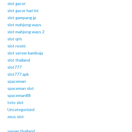
slot gacor
slot gacor hari ini
slot gampang jp
slot mahjong ways
slot mahjong ways 2
slot qris
slot resmi
slot server kamboja
slot thailand
slot777
slot777 apk
spaceman
spaceman slot
spaceman88
toto slot
Uncategorized
zeus slot
server thailand