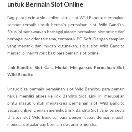
untuk Bermain Slot Online
Bagi para pecinta slot online, situs slot Wild Bandito merupakan
tempat terbaik untuk bermain permainan slot Wild Bandito.
Situs ini menawarkan berbagai macam permainan slot online dari
berbagai provider ternama, termasuk PG Soft. Dengan tampilan
yang menarik dan mudah digunakan, situs slot Wild Bandito
menjadi pilihan favorit bagi para pemain slot online.
Link Bandito Slot Cara Mudah Mengakses Permainan Slot
Wild Bandito
Untuk bisa bermain permainan slot Wild Bandito, para pemain
harus memiliki akses ke link Bandito Slot. Link ini merupakan
pintu masuk untuk mengakses permainan slot Wild Bandito
secara online. Dengan mengikuti link Bandito Slot yang tersedia
di situs slot Wild Bandito, para pemain dapat dengan mudah
memulai petualangan bermain slot online mereka.