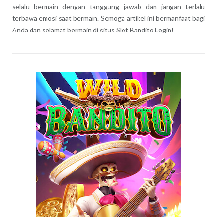
selalu bermain dengan tanggung jawab dan jangan terlalu
terbawa emosi saat bermain. Semoga artikel ini bermanfaat bagi
Anda dan selamat bermain di situs Slot Bandito Login!