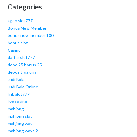
Categories
agen slot777
Bonus New Member
bonus new member 100
bonus slot
Casino
daftar slot777
depo 25 bonus 25
deposit via qris
Judi Bola
Judi Bola Online
link slot777
live casino
mahjong
mahjong slot
mahjong ways
mahjong ways 2