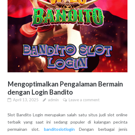
Mengoptimalkan Pengalaman Bermain
dengan Login Bandito
April 13, 2025
admin
Leave a comment
Slot Bandito Login merupakan salah satu situs judi slot online
terbaik yang saat ini sedang populer di kalangan pecinta
permainan slot.
banditoslotlogin
Dengan berbagai jenis