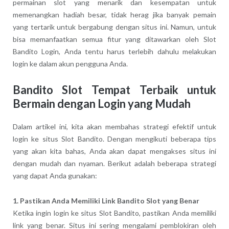
permainan slot yang menarik dan kesempatan untuk
memenangkan hadiah besar, tidak herag jika banyak pemain
yang tertarik untuk bergabung dengan situs ini. Namun, untuk
bisa memanfaatkan semua fitur yang ditawarkan oleh Slot
Bandito Login, Anda tentu harus terlebih dahulu melakukan
login ke dalam akun pengguna Anda.
Bandito Slot Tempat Terbaik untuk
Bermain dengan Login yang Mudah
Dalam artikel ini, kita akan membahas strategi efektif untuk
login ke situs Slot Bandito. Dengan mengikuti beberapa tips
yang akan kita bahas, Anda akan dapat mengakses situs ini
dengan mudah dan nyaman. Berikut adalah beberapa strategi
yang dapat Anda gunakan:
1. Pastikan Anda Memiliki Link Bandito Slot yang Benar
Ketika ingin login ke situs Slot Bandito, pastikan Anda memiliki
link yang benar. Situs ini sering mengalami pemblokiran oleh