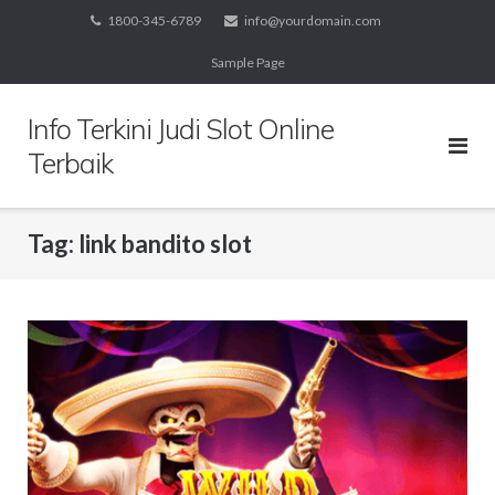
Skip
1800-345-6789
info@yourdomain.com
to
Sample Page
content
Info Terkini Judi Slot Online
Terbaik
Tag:
link bandito slot