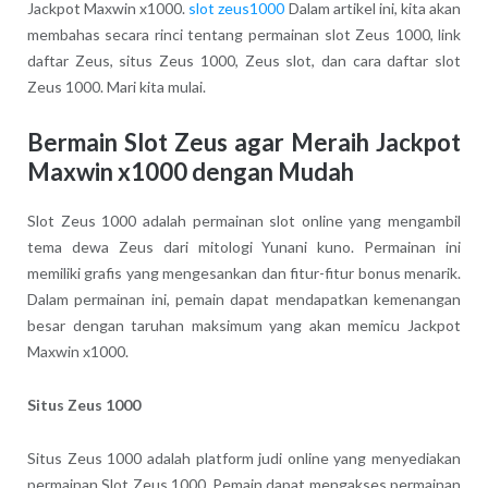
Jackpot Maxwin x1000.
slot zeus1000
Dalam artikel ini, kita akan
membahas secara rinci tentang permainan slot Zeus 1000, link
daftar Zeus, situs Zeus 1000, Zeus slot, dan cara daftar slot
Zeus 1000. Mari kita mulai.
Bermain Slot Zeus agar Meraih Jackpot
Maxwin x1000 dengan Mudah
Slot Zeus 1000 adalah permainan slot online yang mengambil
tema dewa Zeus dari mitologi Yunani kuno. Permainan ini
memiliki grafis yang mengesankan dan fitur-fitur bonus menarik.
Dalam permainan ini, pemain dapat mendapatkan kemenangan
besar dengan taruhan maksimum yang akan memicu Jackpot
Maxwin x1000.
Situs Zeus 1000
Situs Zeus 1000 adalah platform judi online yang menyediakan
permainan Slot Zeus 1000. Pemain dapat mengakses permainan