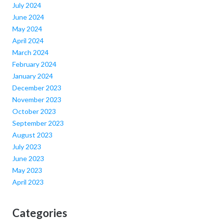
July 2024
June 2024
May 2024
April 2024
March 2024
February 2024
January 2024
December 2023
November 2023
October 2023
September 2023
August 2023
July 2023
June 2023
May 2023
April 2023
Categories