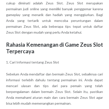
cukup diminati adalah Zeus Slot. Zeus Slot merupakan
permainan judi online yang memiliki banyak penggemar karena
gameplay yang menarik dan hadiah yang menggiurkan. Bagi
Anda yang tertarik untuk mencoba peruntungan dalam
permainan Zeus Slot, ada beberapa tips tepat untuk daftar
Zeus Slot dengan mudah yang perlu Anda ketahui.
Rahasia Kemenangan di Game Zeus Slot
Terpercaya
1. Cari Informasi tentang Zeus Slot
Sebelum Anda mendaftar dan bermain Zeus Slot, sebaiknya cari
informasi terlebih dahulu tentang permainan ini. Anda dapat
mencari ulasan dan tips dari para pemain yang telah
berpengalaman dalam bermain Zeus Slot. Selain itu, pastikan
Anda memahami aturan main dan cara bermain Zeus Slot agar
bisa lebih mudah memenangkan permainan.