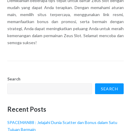
Demikianlah beberapa tips tepat untuk daftar Zeus Slot dengan
mudah yang dapat Anda terapkan. Dengan memahami aturan
main, memilih situs terpercaya, menggunakan link resmi,
memanfaatkan bonus dan promosi, serta bermain dengan
strategi, Anda dapat meningkatkan peluang Anda untuk meraih
kemenangan dalam permainan Zeus Slot. Selamat mencoba dan
semoga sukses!
Search
SEARCH
Recent Posts
SPACEMAN88 : Jelajahi Dunia Scatter dan Bonus dalam Satu
Tujuan Bermain