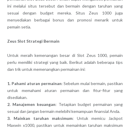
ini melalui situs tersebut dan bermain dengan taruhan yang
sesuai dengan budget mereka. Situs Zeus 1000 juga
menyediakan berbagai bonus dan promosi menarik untuk
pemain setia.
Zeus Slot Strategi Bermain
Untuk meraih kemenangan besar di Slot Zeus 1000, pemain
perlu memiliki strategi yang baik. Berikut adalah beberapa tips
dan trik untuk memenangkan permainan ini:
1.
Pahami aturan permainan
: Sebelum mulai bermain, pastikan
untuk memahami aturan permainan dan fitur-fitur yang
disediakan.
2. Manajemen keuangan
: Tetapkan budget permainan yang
sesuai dan jangan bermain melebihi kemampuan finansial Anda.
3. Mainkan taruhan maksimum
: Untuk memicu Jackpot
Maxwin x1000, pastikan untuk memainkan taruhan maksimum