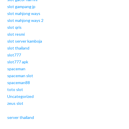
slot gampang jp
slot mahjong ways
slot mahjong ways 2
slot qris
slot resmi
slot server kamboja
slot thailand
slot777
slot777 apk
spaceman
spaceman slot
spaceman88
toto slot
Uncategorized
zeus slot
server thailand