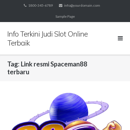
Skip
1800-345-6789
info@yourdomain.com
to
Sample Page
content
Info Terkini Judi Slot Online
Terbaik
Tag:
Link resmi Spaceman88
terbaru