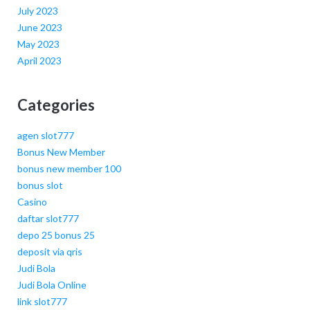
July 2023
June 2023
May 2023
April 2023
Categories
agen slot777
Bonus New Member
bonus new member 100
bonus slot
Casino
daftar slot777
depo 25 bonus 25
deposit via qris
Judi Bola
Judi Bola Online
link slot777