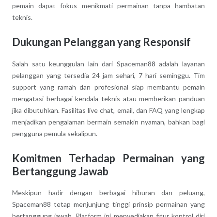
pemain dapat fokus menikmati permainan tanpa hambatan
teknis.
Dukungan Pelanggan yang Responsif
Salah satu keunggulan lain dari Spaceman88 adalah layanan
pelanggan yang tersedia 24 jam sehari, 7 hari seminggu. Tim
support yang ramah dan profesional siap membantu pemain
mengatasi berbagai kendala teknis atau memberikan panduan
jika dibutuhkan. Fasilitas live chat, email, dan FAQ yang lengkap
menjadikan pengalaman bermain semakin nyaman, bahkan bagi
pengguna pemula sekalipun.
Komitmen Terhadap Permainan yang
Bertanggung Jawab
Meskipun hadir dengan berbagai hiburan dan peluang,
Spaceman88 tetap menjunjung tinggi prinsip permainan yang
bertanggung jawab. Platform ini menyediakan fitur kontrol diri