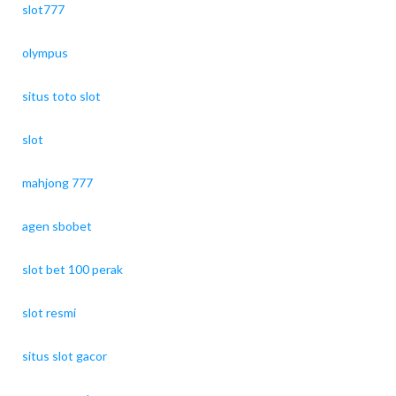
slot777
olympus
situs toto slot
slot
mahjong 777
agen sbobet
slot bet 100 perak
slot resmi
situs slot gacor