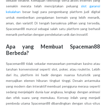
dekade terakhir. Kemajuan teknologi serta akses internet yang
semakin merata telah menciptakan peluang
slot garansi
kekalahan
besar bagi para pengembang platform judi digital
untuk memberikan pengalaman bermain yang lebih menarik,
aman, dan variatif. Di tengah banyaknya pilihan yang tersedia,
Spaceman88 muncul sebagai salah satu platform yang berhasil
menarik perhatian dengan pendekatan unik dan inovatif.
Apa yang Membuat Spaceman88
Berbeda?
Spaceman88 tidak sekadar menawarkan permainan kasino atau
taruhan konvensional seperti slot, poker, atau roulette. Lebih
dari itu, platform ini hadir dengan nuansa futuristik yang
menyajikan elemen hiburan tingkat tinggi. Desain antarmuka
yang modern dan interaktif membuat pengguna merasa seperti
sedang menjelajahi dunia luar angkasa, lengkap dengan animasi
dan efek suara yang memukau. Konsep inilah yang menjadi
pembeda utama Spaceman88 dibandingkan dengan situs-situs