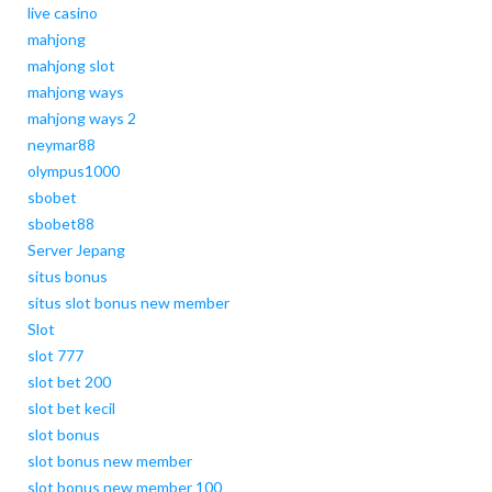
live casino
mahjong
mahjong slot
mahjong ways
mahjong ways 2
neymar88
olympus1000
sbobet
sbobet88
Server Jepang
situs bonus
situs slot bonus new member
Slot
slot 777
slot bet 200
slot bet kecil
slot bonus
slot bonus new member
slot bonus new member 100