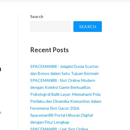
Search
SEARCH
Recent Posts
SPACEMAN88 : Jelajahi Dunia Scatter
n
dan Bonus dalam Satu Tujuan Bermain
SPACEMAN88 : Slot Online Modern
dengan Koleksi Game Berkualitas
Psikologi di Balik Layar: Memahami Pola
Perilaku dan Dinamika Komunitas dalam
Fenomena Slot Gacor 2026
n
Spaceman88 Portal Hiburan Digital
dengan Fitur Lengkap
SPACEMAN88 : Link Slot Online