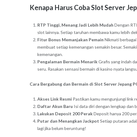
Kenapa Harus Coba Slot Server Jep
RTP Tinggi, Menang Jadi Lebih Mudah
Dengan RTP 
slot lainnya. Setiap taruhan membawa kamu lebih de
Fitur Bonus Memanjakan Pemain
Nikmati berbagai
membuat setiap kemenangan semakin besar. Semaki
kemenangan.
Pengalaman Bermain Menarik
Grafis yang indah d
seru. Rasakan sensasi bermain di kasino nyata lang
Cara Bergabung dan Bermain di Slot Server Jepang P
Akses Link Resmi
Pastikan kamu mengunjungi link 
Daftar Akun Baru
Isi data diri dengan lengkap dan 
Lakukan Deposit 200 Perak
Deposit hanya 200 per
Putar dan Menangkan Jackpot
Setiap putaran ada
lagi jika belum beruntung!