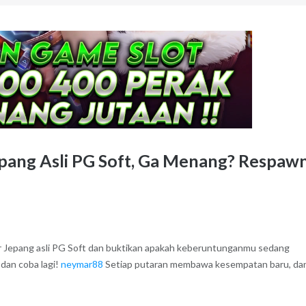
Jepang Asli PG Soft, Ga Menang? Respaw
ver Jepang asli PG Soft dan buktikan apakah keberuntunganmu sedang
dan coba lagi!
neymar88
Setiap putaran membawa kesempatan baru, da