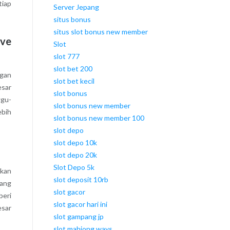
tiap
Server Jepang
situs bonus
situs slot bonus new member
ive
Slot
slot 777
slot bet 200
ngan
slot bet kecil
esar
slot bonus
ggu-
slot bonus new member
ebih
slot bonus new member 100
slot depo
slot depo 10k
slot depo 20k
Slot Depo 5k
rkan
slot deposit 10rb
yang
slot gacor
beri
slot gacor hari ini
esar
slot gampang jp
slot mahjong ways