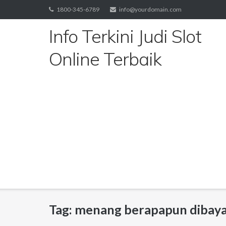
Skip
1800-345-6789
info@yourdomain.com
to
Info Terkini Judi Slot
content
Online Terbaik
Tag:
menang berapapun dibay