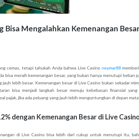
ng Bisa Mengalahkan Kemenangan Besa
ng cemas, tetapi tahukah Anda bahwa Live Casino
neymar88
memberi
da bisa meraih kemenangan besar, yang bukan hanya menutupi beban p
 jauh lebih besar. Kemenangan besar di Live Casino bukan sekadar mi
utaran bisa menjadi langkah besar menuju kebebasan finansial yang
al pajak, jika ada peluang yang jauh lebih menguntungkan di depan mata
12% dengan Kemenangan Besar di Live Casin
nangan di Live Casino bisa lebih dari cukup untuk menutupi itu, ba