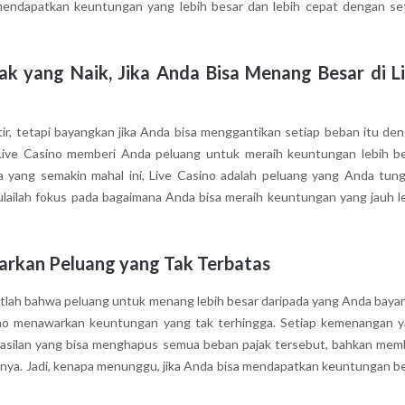
a mendapatkan keuntungan yang lebih besar dan lebih cepat dengan se
 yang Naik, Jika Anda Bisa Menang Besar di L
r, tetapi bayangkan jika Anda bisa menggantikan setiap beban itu de
ive Casino memberi Anda peluang untuk meraih keuntungan lebih b
a yang semakin mahal ini, Live Casino adalah peluang yang Anda tun
ulailah fokus pada bagaimana Anda bisa meraih keuntungan yang jauh l
arkan Peluang yang Tak Terbatas
gatlah bahwa peluang untuk menang lebih besar daripada yang Anda baya
sino menawarkan keuntungan yang tak terhingga. Setiap kemenangan 
hasilan yang bisa menghapus semua beban pajak tersebut, bahkan mem
nya. Jadi, kenapa menunggu, jika Anda bisa mendapatkan keuntungan b