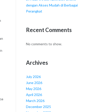
dengan Akses Mudah di Berbagai
Perangkat
n
Recent Comments
an
No comments to show.
in
Archives
July 2026
June 2026
May 2026
April 2026
ba
March 2026
December 2025