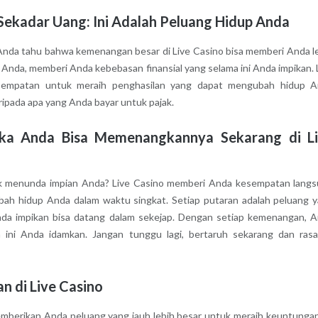
 Sekadar Uang: Ini Adalah Peluang Hidup Anda
 Anda tahu bahwa kemenangan besar di Live Casino bisa memberi Anda l
dup Anda, memberi Anda kebebasan finansial yang selama ini Anda impikan. 
esempatan untuk meraih penghasilan yang dapat mengubah hidup 
ipada apa yang Anda bayar untuk pajak.
a Anda Bisa Memenangkannya Sekarang di L
tuk menunda impian Anda? Live Casino memberi Anda kesempatan lang
ah hidup Anda dalam waktu singkat. Setiap putaran adalah peluang 
nda impikan bisa datang dalam sekejap. Dengan setiap kemenangan, 
 ini Anda idamkan. Jangan tunggu lagi, bertaruh sekarang dan ras
 di Live Casino
memberikan Anda peluang yang jauh lebih besar untuk meraih keuntungan