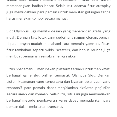
memenangkan hadiah besar. Selain itu, adanya fitur autoplay
juga memudahkan para pemain untuk memutar gulungan tanpa
harus menekan tombol secara manual.
Slot Olympus juga memiliki desain yang menarik dan grafis yang
indah. Dengan tata letak yang sederhana namun elegan, pemain
dapat dengan mudah memahami cara bermain game ini. Fitur-
fitur tambahan seperti wilds, scatters, dan bonus rounds juga
membuat permainan semakin mengasyikkan.
Situs Spaceman88 merupakan platform terbaik untuk menikmati
berbagai game slot online, termasuk Olympus Slot. Dengan
sistem keamanan yang terpercaya dan layanan pelanggan yang
responsif, para pemain dapat menjalankan aktivitas perjudian
secara aman dan nyaman. Selain itu, situs ini juga menyediakan
berbagai metode pembayaran yang dapat memudahkan para
pemain dalam melakukan transaksi.