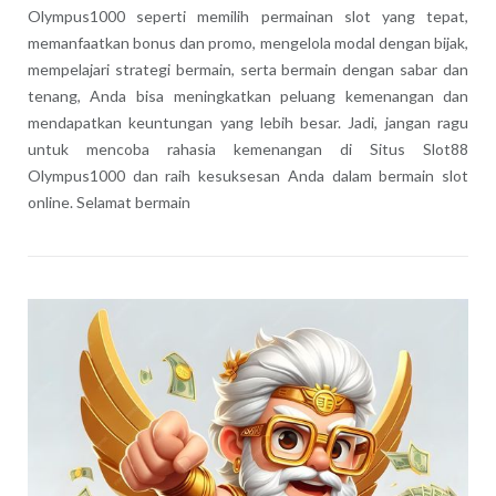
Olympus1000 seperti memilih permainan slot yang tepat,
memanfaatkan bonus dan promo, mengelola modal dengan bijak,
mempelajari strategi bermain, serta bermain dengan sabar dan
tenang, Anda bisa meningkatkan peluang kemenangan dan
mendapatkan keuntungan yang lebih besar. Jadi, jangan ragu
untuk mencoba rahasia kemenangan di Situs Slot88
Olympus1000 dan raih kesuksesan Anda dalam bermain slot
online. Selamat bermain