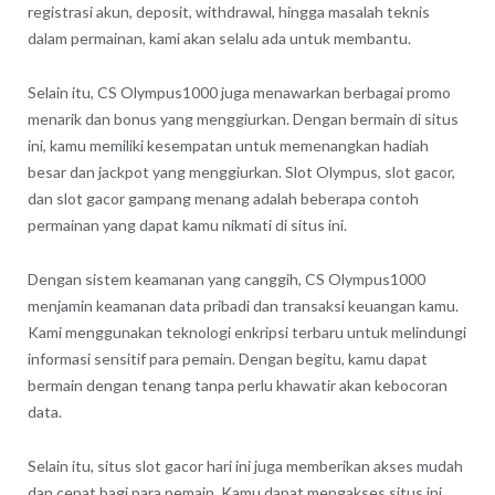
registrasi akun, deposit, withdrawal, hingga masalah teknis
dalam permainan, kami akan selalu ada untuk membantu.
Selain itu, CS Olympus1000 juga menawarkan berbagai promo
menarik dan bonus yang menggiurkan. Dengan bermain di situs
ini, kamu memiliki kesempatan untuk memenangkan hadiah
besar dan jackpot yang menggiurkan. Slot Olympus, slot gacor,
dan slot gacor gampang menang adalah beberapa contoh
permainan yang dapat kamu nikmati di situs ini.
Dengan sistem keamanan yang canggih, CS Olympus1000
menjamin keamanan data pribadi dan transaksi keuangan kamu.
Kami menggunakan teknologi enkripsi terbaru untuk melindungi
informasi sensitif para pemain. Dengan begitu, kamu dapat
bermain dengan tenang tanpa perlu khawatir akan kebocoran
data.
Selain itu, situs slot gacor hari ini juga memberikan akses mudah
dan cepat bagi para pemain. Kamu dapat mengakses situs ini