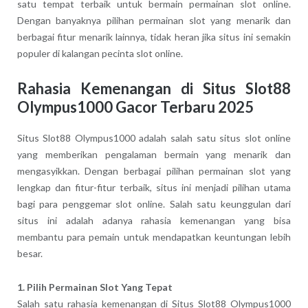
satu tempat terbaik untuk bermain permainan slot online.
Dengan banyaknya pilihan permainan slot yang menarik dan
berbagai fitur menarik lainnya, tidak heran jika situs ini semakin
populer di kalangan pecinta slot online.
Rahasia Kemenangan di Situs Slot88
Olympus1000 Gacor Terbaru 2025
Situs Slot88 Olympus1000 adalah salah satu situs slot online
yang memberikan pengalaman bermain yang menarik dan
mengasyikkan. Dengan berbagai pilihan permainan slot yang
lengkap dan fitur-fitur terbaik, situs ini menjadi pilihan utama
bagi para penggemar slot online. Salah satu keunggulan dari
situs ini adalah adanya rahasia kemenangan yang bisa
membantu para pemain untuk mendapatkan keuntungan lebih
besar.
1. Pilih Permainan Slot Yang Tepat
Salah satu rahasia kemenangan di Situs Slot88 Olympus1000