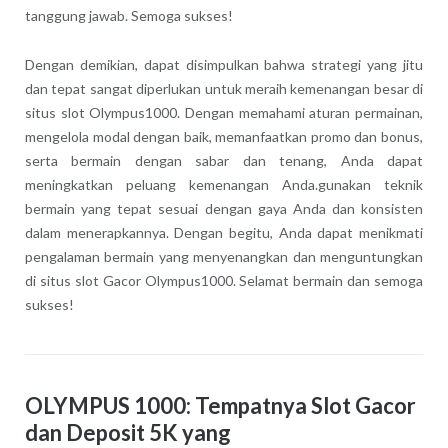
tanggung jawab. Semoga sukses!
Dengan demikian, dapat disimpulkan bahwa strategi yang jitu
dan tepat sangat diperlukan untuk meraih kemenangan besar di
situs slot Olympus1000. Dengan memahami aturan permainan,
mengelola modal dengan baik, memanfaatkan promo dan bonus,
serta bermain dengan sabar dan tenang, Anda dapat
meningkatkan peluang kemenangan Anda.gunakan teknik
bermain yang tepat sesuai dengan gaya Anda dan konsisten
dalam menerapkannya. Dengan begitu, Anda dapat menikmati
pengalaman bermain yang menyenangkan dan menguntungkan
di situs slot Gacor Olympus1000. Selamat bermain dan semoga
sukses!
OLYMPUS 1000: Tempatnya Slot Gacor
dan Deposit 5K yang