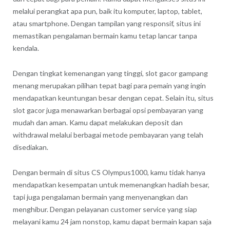
melalui perangkat apa pun, baik itu komputer, laptop, tablet,
atau smartphone. Dengan tampilan yang responsif, situs ini
memastikan pengalaman bermain kamu tetap lancar tanpa
kendala.
Dengan tingkat kemenangan yang tinggi, slot gacor gampang
menang merupakan pilihan tepat bagi para pemain yang ingin
mendapatkan keuntungan besar dengan cepat. Selain itu, situs
slot gacor juga menawarkan berbagai opsi pembayaran yang
mudah dan aman. Kamu dapat melakukan deposit dan
withdrawal melalui berbagai metode pembayaran yang telah
disediakan.
Dengan bermain di situs CS Olympus1000, kamu tidak hanya
mendapatkan kesempatan untuk memenangkan hadiah besar,
tapi juga pengalaman bermain yang menyenangkan dan
menghibur. Dengan pelayanan customer service yang siap
melayani kamu 24 jam nonstop, kamu dapat bermain kapan saja