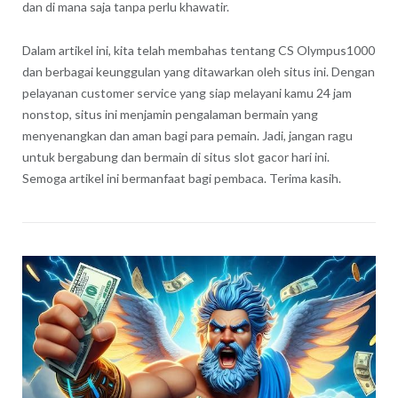
dan di mana saja tanpa perlu khawatir.
Dalam artikel ini, kita telah membahas tentang CS Olympus1000
dan berbagai keunggulan yang ditawarkan oleh situs ini. Dengan
pelayanan customer service yang siap melayani kamu 24 jam
nonstop, situs ini menjamin pengalaman bermain yang
menyenangkan dan aman bagi para pemain. Jadi, jangan ragu
untuk bergabung dan bermain di situs slot gacor hari ini.
Semoga artikel ini bermanfaat bagi pembaca. Terima kasih.