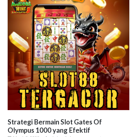
Strategi Bermain Slot Gates Of
Olympus 1000 yang Efektif