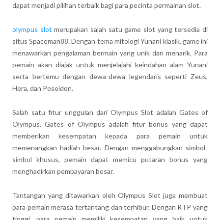
dapat menjadi pilihan terbaik bagi para pecinta permainan slot.
olympus slot
merupakan salah satu game slot yang tersedia di
situs Spaceman88. Dengan tema mitologi Yunani klasik, game ini
menawarkan pengalaman bermain yang unik dan menarik. Para
pemain akan diajak untuk menjelajahi keindahan alam Yunani
serta bertemu dengan dewa-dewa legendaris seperti Zeus,
Hera, dan Poseidon.
Salah satu fitur unggulan dari Olympus Slot adalah Gates of
Olympus. Gates of Olympus adalah fitur bonus yang dapat
memberikan kesempatan kepada para pemain untuk
memenangkan hadiah besar. Dengan menggabungkan simbol-
simbol khusus, pemain dapat memicu putaran bonus yang
menghadirkan pembayaran besar.
Tantangan yang ditawarkan oleh Olympus Slot juga membuat
para pemain merasa tertantang dan terhibur. Dengan RTP yang
tinggi, para pemain memiliki kesempatan yang baik untuk