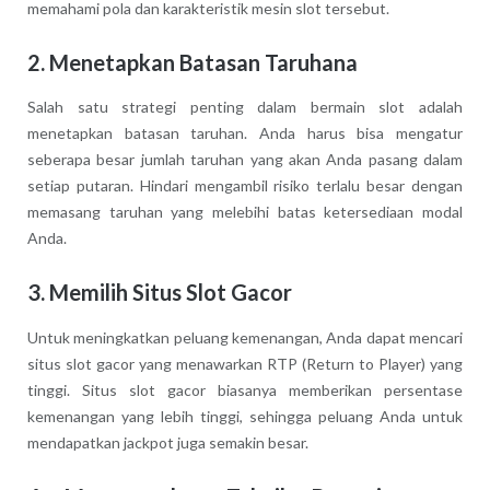
memahami pola dan karakteristik mesin slot tersebut.
2. Menetapkan Batasan Taruhana
Salah satu strategi penting dalam bermain slot adalah
menetapkan batasan taruhan. Anda harus bisa mengatur
seberapa besar jumlah taruhan yang akan Anda pasang dalam
setiap putaran. Hindari mengambil risiko terlalu besar dengan
memasang taruhan yang melebihi batas ketersediaan modal
Anda.
3. Memilih Situs Slot Gacor
Untuk meningkatkan peluang kemenangan, Anda dapat mencari
situs slot gacor yang menawarkan RTP (Return to Player) yang
tinggi. Situs slot gacor biasanya memberikan persentase
kemenangan yang lebih tinggi, sehingga peluang Anda untuk
mendapatkan jackpot juga semakin besar.