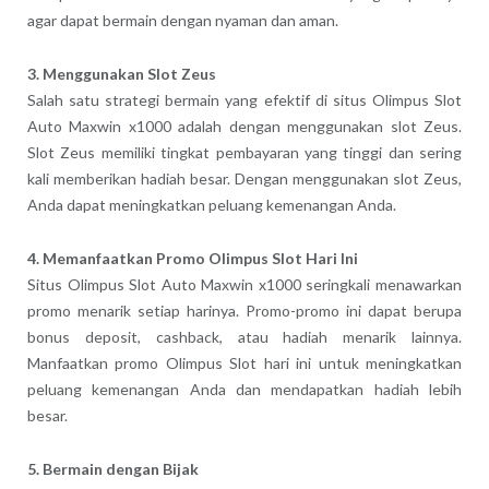
agar dapat bermain dengan nyaman dan aman.
3. Menggunakan Slot Zeus
Salah satu strategi bermain yang efektif di situs Olimpus Slot
Auto Maxwin x1000 adalah dengan menggunakan slot Zeus.
Slot Zeus memiliki tingkat pembayaran yang tinggi dan sering
kali memberikan hadiah besar. Dengan menggunakan slot Zeus,
Anda dapat meningkatkan peluang kemenangan Anda.
4. Memanfaatkan Promo Olimpus Slot Hari Ini
Situs Olimpus Slot Auto Maxwin x1000 seringkali menawarkan
promo menarik setiap harinya. Promo-promo ini dapat berupa
bonus deposit, cashback, atau hadiah menarik lainnya.
Manfaatkan promo Olimpus Slot hari ini untuk meningkatkan
peluang kemenangan Anda dan mendapatkan hadiah lebih
besar.
5. Bermain dengan Bijak