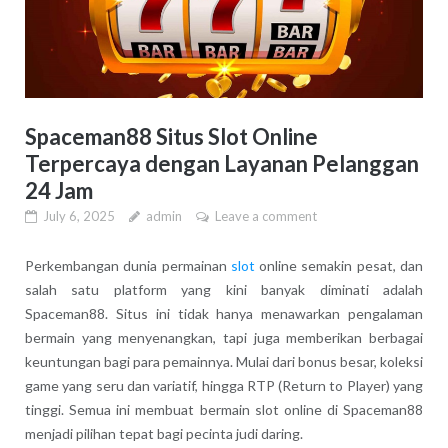
Spaceman88 Situs Slot Online
Terpercaya dengan Layanan Pelanggan
24 Jam
July 6, 2025
admin
Leave a comment
Perkembangan dunia permainan
slot
online semakin pesat, dan
salah satu platform yang kini banyak diminati adalah
Spaceman88. Situs ini tidak hanya menawarkan pengalaman
bermain yang menyenangkan, tapi juga memberikan berbagai
keuntungan bagi para pemainnya. Mulai dari bonus besar, koleksi
game yang seru dan variatif, hingga RTP (Return to Player) yang
tinggi. Semua ini membuat bermain slot online di Spaceman88
menjadi pilihan tepat bagi pecinta judi daring.