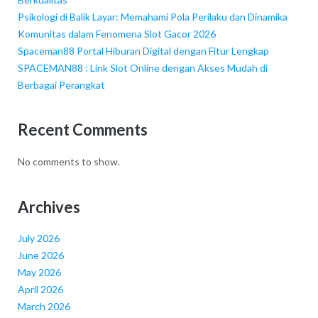
Psikologi di Balik Layar: Memahami Pola Perilaku dan Dinamika
Komunitas dalam Fenomena Slot Gacor 2026
Spaceman88 Portal Hiburan Digital dengan Fitur Lengkap
SPACEMAN88 : Link Slot Online dengan Akses Mudah di
Berbagai Perangkat
Recent Comments
No comments to show.
Archives
July 2026
June 2026
May 2026
April 2026
March 2026