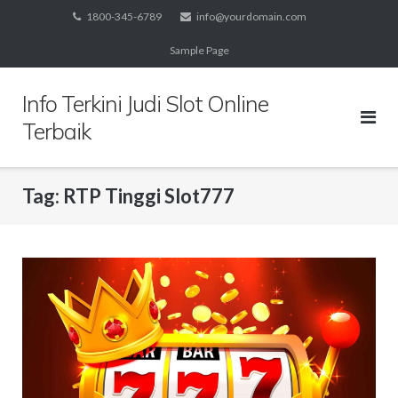
Skip
1800-345-6789
info@yourdomain.com
to
Sample Page
content
Info Terkini Judi Slot Online
Terbaik
Tag:
RTP Tinggi Slot777