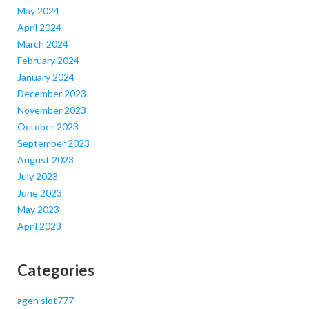
May 2024
April 2024
March 2024
February 2024
January 2024
December 2023
November 2023
October 2023
September 2023
August 2023
July 2023
June 2023
May 2023
April 2023
Categories
agen slot777