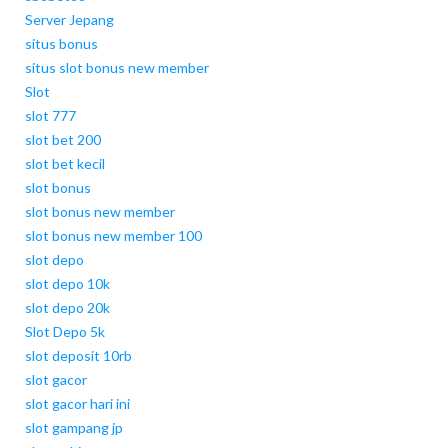
Server Jepang
situs bonus
situs slot bonus new member
Slot
slot 777
slot bet 200
slot bet kecil
slot bonus
slot bonus new member
slot bonus new member 100
slot depo
slot depo 10k
slot depo 20k
Slot Depo 5k
slot deposit 10rb
slot gacor
slot gacor hari ini
slot gampang jp