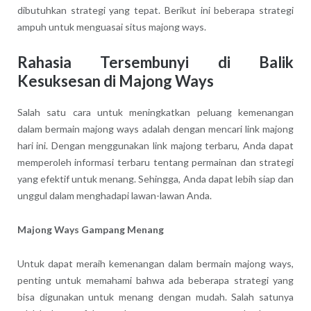
dibutuhkan strategi yang tepat. Berikut ini beberapa strategi
ampuh untuk menguasai situs majong ways.
Rahasia Tersembunyi di Balik
Kesuksesan di Majong Ways
Salah satu cara untuk meningkatkan peluang kemenangan
dalam bermain majong ways adalah dengan mencari link majong
hari ini. Dengan menggunakan link majong terbaru, Anda dapat
memperoleh informasi terbaru tentang permainan dan strategi
yang efektif untuk menang. Sehingga, Anda dapat lebih siap dan
unggul dalam menghadapi lawan-lawan Anda.
Majong Ways Gampang Menang
Untuk dapat meraih kemenangan dalam bermain majong ways,
penting untuk memahami bahwa ada beberapa strategi yang
bisa digunakan untuk menang dengan mudah. Salah satunya