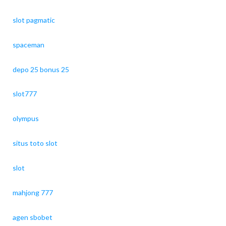
slot pagmatic
spaceman
depo 25 bonus 25
slot777
olympus
situs toto slot
slot
mahjong 777
agen sbobet