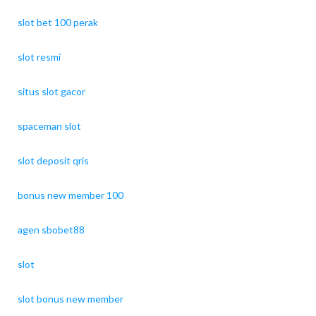
slot bet 100 perak
slot resmi
situs slot gacor
spaceman slot
slot deposit qris
bonus new member 100
agen sbobet88
slot
slot bonus new member