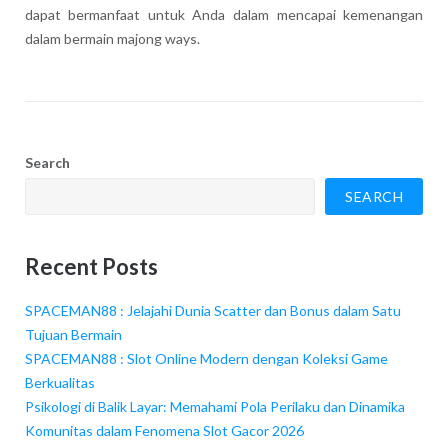
dapat bermanfaat untuk Anda dalam mencapai kemenangan
dalam bermain majong ways.
Search
SEARCH
Recent Posts
SPACEMAN88 : Jelajahi Dunia Scatter dan Bonus dalam Satu
Tujuan Bermain
SPACEMAN88 : Slot Online Modern dengan Koleksi Game
Berkualitas
Psikologi di Balik Layar: Memahami Pola Perilaku dan Dinamika
Komunitas dalam Fenomena Slot Gacor 2026