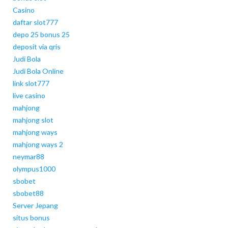
Casino
daftar slot777
depo 25 bonus 25
deposit via qris
Judi Bola
Judi Bola Online
link slot777
live casino
mahjong
mahjong slot
mahjong ways
mahjong ways 2
neymar88
olympus1000
sbobet
sbobet88
Server Jepang
situs bonus