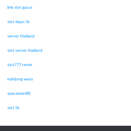
link slot gacor
slot depo 5k
server thailand
slot server thailand
slot777 resmi
mahjong ways
spaceman88
slot 5k