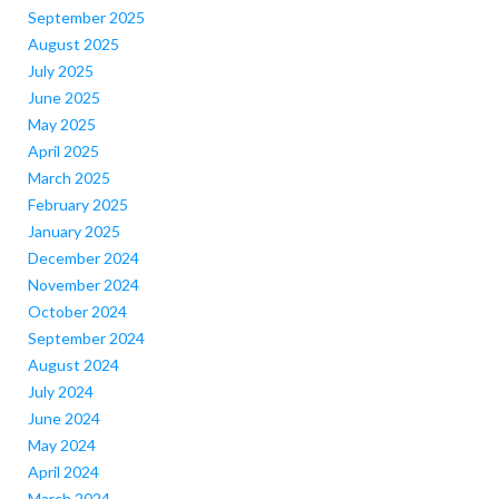
September 2025
August 2025
July 2025
June 2025
May 2025
April 2025
March 2025
February 2025
January 2025
December 2024
November 2024
October 2024
September 2024
August 2024
July 2024
June 2024
May 2024
April 2024
March 2024