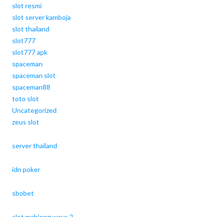
slot resmi
slot server kamboja
slot thailand
slot777
slot777 apk
spaceman
spaceman slot
spaceman88
toto slot
Uncategorized
zeus slot
server thailand
idn poker
sbobet
slot mahjong ways 2