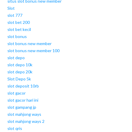
situs slot bonus new member
Slot
slot 777
slot bet 200
slot bet kecil
slot bonus
slot bonus new member
slot bonus new member 100
slot depo
slot depo 10k
slot depo 20k
Slot Depo 5k
slot deposit 10rb
slot gacor
slot gacor hari ini
slot gampang jp
slot mahjong ways
slot mahjong ways 2
slot qris